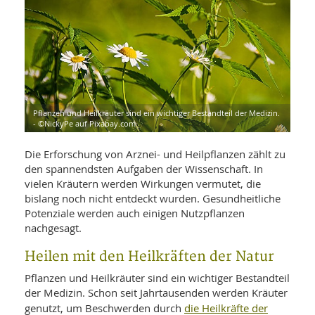
WELLNESS UND REISEN
SO
MED
AR
Ba
NEWS
TH
ARZ
UN
NE
BA
HEI
BÜCHER
GE
EDE
GIF
-
MED
HEI
Ba
KR
Pflanzen und Heilkräuter sind ein wichtiger Bestandteil der Medizin.
UN
- ©NickyPe auf Pixabay.com
VO
PH
HO
KR
A-
VO
Z
Die Erforschung von Arznei- und Heilpflanzen zählt zu
ER
KA
A-
den spannendsten Aufgaben der Wissenschaft. In
BL
Z
MED
BE
vielen Kräutern werden Wirkungen vermutet, die
FAC
UN
bislang noch nicht entdeckt wurden. Gesundheitliche
NA
AN
PFL
Potenziale werden auch einigen Nutzpflanzen
MU
UN
nachgesagt.
SP
ZÄ
UN
Heilen mit den Heilkräften der Natur
FIT
PR
Pflanzen und Heilkräuter sind ein wichtiger Bestandteil
UN
WE
ALT
der Medizin. Schon seit Jahrtausenden werden Kräuter
UN
REI
die Heilkräfte der
genutzt, um Beschwerden durch