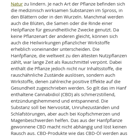
SY
Natur
zu lindern. Je nach Art der Pflanze befinden sich
UN
LIF
die medizinisch wirksamen Substanzen im Spross, in
DI
den Blättern oder in den Wurzeln. Manchmal werden
MOB
VIT
auch die Blüten, die Samen oder die Rinde einer
UN
Heilpflanze für gesundheitliche Zwecke genutzt. Da
MI
keine Pflanzenart der anderen gleicht, können sich
auch die Heilwirkungen pflanzlicher Wirkstoffe
WI
erheblich voneinander unterscheiden. Die
UN
Hanfpflanze, die weltweit zu den ältesten Nutzpflanzen
FO
zählt, war lange Zeit als Rauschmittel verpönt. Dabei
enthält die Pflanze jedoch nicht nur Inhaltsstoffe, die
rauschähnliche Zustände auslösen, sondern auch
Wirkstoffe, denen zahlreiche positive Effekte auf die
Gesundheit zugeschrieben werden. So gilt das im Hanf
enthaltene Cannabidiol (CBD) als schmerzstillend,
entzündungshemmend und entspannend. Die
Substanz soll bei Nervosität, Unruhezuständen und
Schlafstörungen, aber auch bei Kopfschmerzen und
Magenbeschwerden helfen. Das aus der Hanfpflanze
gewonnene CBD macht nicht abhängig und löst keinen
Rausch aus. CBD-Produkte wie das CBD-Öl werden aus