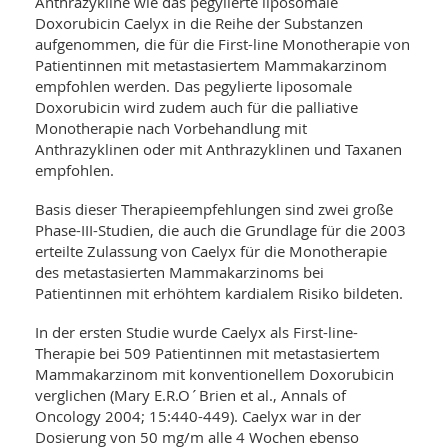
WELLNESS UND REISEN
Anthrazykline wie das pegylierte liposomale
SO
MED
Doxorubicin Caelyx in die Reihe der Substanzen
AR
Ba
aufgenommen, die für die First-line Monotherapie von
NEWS
TH
ARZ
Patientinnen mit metastasiertem Mammakarzinom
UN
NE
BA
empfohlen werden. Das pegylierte liposomale
HEI
BÜCHER
Doxorubicin wird zudem auch für die palliative
GE
EDE
GIF
Monotherapie nach Vorbehandlung mit
-
MED
Anthrazyklinen oder mit Anthrazyklinen und Taxanen
HEI
Ba
KR
UN
empfohlen.
VO
PH
HO
KR
A-
Basis dieser Therapieempfehlungen sind zwei große
VO
Z
ER
KA
Phase-III-Studien, die auch die Grundlage für die 2003
A-
BL
Z
MED
erteilte Zulassung von Caelyx für die Monotherapie
BE
FAC
des metastasierten Mammakarzinoms bei
UN
NA
AN
PFL
Patientinnen mit erhöhtem kardialem Risiko bildeten.
MU
UN
SP
In der ersten Studie wurde Caelyx als First-line-
ZÄ
UN
Therapie bei 509 Patientinnen mit metastasiertem
FIT
Mammakarzinom mit konventionellem Doxorubicin
PR
UN
verglichen (Mary E.R.O´Brien et al., Annals of
WE
ALT
Oncology 2004; 15:440-449). Caelyx war in der
UN
REI
Dosierung von 50 mg/m alle 4 Wochen ebenso