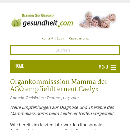
Kontakt
|
Login
|
Registrierung
HOME
MENU
Ba
GESUNDHEIT
Organkommisssion Mamma der
AGO empfiehlt erneut Caelyx
GE
ERNÄHRUNG
Autor:in: Redaktion • Datum: 31.05.2004
ALL
IN
Ba
BEAUTY UND PFLEGE
Neue Empfehlungen zur Diagnose und Therapie des
Mammakarzinoms beim Leitlinientreffen vorgestellt
Ba
ALT
BE
SPORT UND FITNESS
HEI
UN
AL
PFL
Wie bereits im letzten Jahr wurden liposomale
HE
ALT