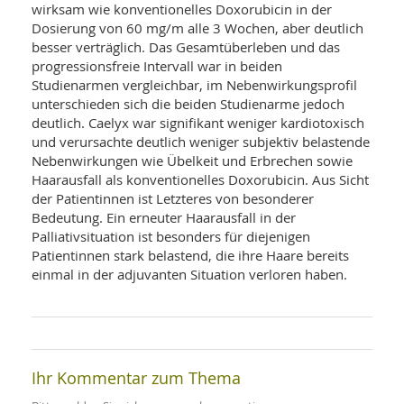
SY
wirksam wie konventionelles Doxorubicin in der
UN
LIF
Dosierung von 60 mg/m alle 3 Wochen, aber deutlich
DI
besser verträglich. Das Gesamtüberleben und das
MOB
VIT
progressionsfreie Intervall war in beiden
UN
Studienarmen vergleichbar, im Nebenwirkungsprofil
MI
unterschieden sich die beiden Studienarme jedoch
deutlich. Caelyx war signifikant weniger kardiotoxisch
WI
und verursachte deutlich weniger subjektiv belastende
UN
Nebenwirkungen wie Übelkeit und Erbrechen sowie
FO
Haarausfall als konventionelles Doxorubicin. Aus Sicht
der Patientinnen ist Letzteres von besonderer
Bedeutung. Ein erneuter Haarausfall in der
Palliativsituation ist besonders für diejenigen
Patientinnen stark belastend, die ihre Haare bereits
einmal in der adjuvanten Situation verloren haben.
Ihr Kommentar zum Thema