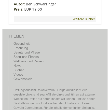
Autor:
Ben Schwarzinger
Preis:
EUR 19.00
Weitere Bücher
THEMEN
Gesundheit
Ernährung
Beauty und Pflege
Sport und Fitness
Wellness und Reisen
News
Bücher
Videos
Gewinnspiele
Haftungsausschluss Advertorial: Einige auf dieser Seite
gesetzte Links sind sog. Affiliate-Links und führen auf externe
Webseiten Dritter, auf deren Inhalte wir keinen Einfluss haben.
Deshalb können wir für diese fremden Inhalte auch keine
Gewähr übernehmen. Für die Inhalte der verlinkten Seiten ist