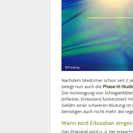
MEDIZINISCHE FACHBEGRIFF
NATU
MUND UND ZÄHNE
PRÄVENTION UND ALTER
SYMPTOME UND DIAGNOSE
VITAMINE UND MINERALSTO
©Pixabay
WISSENSCHAFT UND FORS
Nachdem Mediziner schon seit 2 J
Phase-III-Stud
belegt nun auch die
Die Vorbeugung von Schlaganfällen
(Infarkte, Embolien) funktioniert 
Gefahr einer schweren Blutung ist
benötigen auch nicht mehr die reg
Wann wird Edoxaban eingeset
Das Präparat wird u. a. bei erwac