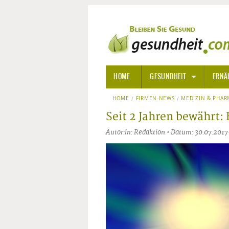
HOME
GESUNDHEIT
ERNÄ
HOME
FIRMEN-NEWS
ALLGEMEINE INFORMATIONE
MEDIZIN & PHAR
Seit 2 Jahren bewährt:
ALTERNATIVE HEILWEISEN
AROM
Autor:in: Redaktion • Datum: 30.07.2017
ALTERNATIVE MEDIZIN
BACH
ARZNEI- UND HEILMITTEL
EDELS
GIFTSTOFFE
HOMÖ
KRANKHEITEN VON A-Z
KALIF
ANGS