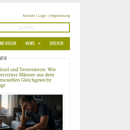
Kontakt
|
Login
|
Registrierung
ND REISEN
NEWS
BÜCHER
GESUNDHEIT
MEN
tisol und Testosteron: Wie
MEDIZIN UND PHARMA
erstress Männer aus dem
monellen Gleichgewicht
ERNÄHRUNG
ngt
BEAUTY UND PFLEGE
SPORT UND FITNESS
WELLNESS UND REISEN