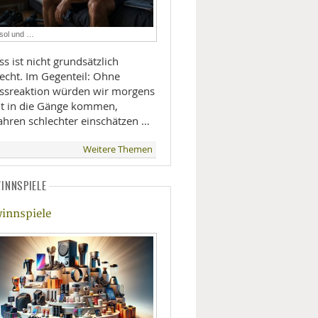
LIFESTYLE
isol und …
MOBILITÄT
ss ist nicht grundsätzlich
lecht. Im Gegenteil: Ohne
essreaktion würden wir morgens
ht in die Gänge kommen,
ahren schlechter einschätzen …
Weitere Themen
INNSPIELE
innspiele