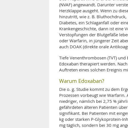
(NVAF) angewandt. Darunter verste
Herzklappe ausgeht. Wenn zu diese
hinzutritt, wie z. B. Bluthochdruck,
Diabetes, ein Schlaganfall oder ein
Krankengeschichte, dann ist eine 
Verstopfungen der Blutgefäße leb
oder Warfarin, in jüngerer Zeit ab
auch DOAK (direkte orale Antikoag
Tiefe Venenthrombosen (TVT) und E
Edoxaban therapiert werden. Nach
Auftreten eines solchen Ereignis 
Warum Edoxaban?
Die o. g. Studie kommt zu dem Erg
Prozessen vorbeugt wie Warfarin. 
niedriger, nämlich bei 2,75 % jährl
gefährdeten älteren Patienten über
signifikant. Bei Patienten mit ein
kg oder starken P-Glykoprotein-Inh
mg täglich, sondern bei 30 mg ange