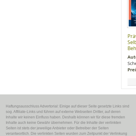
Prä
Sel
Beh
Aut
Sch
Prei
Haftungsausschluss Advertorial: Einige auf dieser Seite gesetzte Links sind
sog. Affiliate-Links und führen auf externe Webseiten Dritter, auf deren
Inhalte wir keinen Einfluss haben. Deshalb können wir für diese fremden
Inhalte auch keine Gewähr übernehmen. Für die Inhalte der verlinkten
Seiten ist stets der jeweilige Anbieter oder Betreiber der Seiten
verantwortlich. Die verlinkten Seiten wurden zum Zeitpunkt der Verlinkung