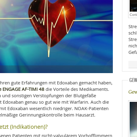
E
RHEILKUNDE
Cort
Stre
sch
Str
nic
Gef
FFE
GEW
CHUNG
ahren gute Erfahrungen mit Edoxaban gemacht haben,
ie ENGAGE AF-TIMI 48
die Vorteile des Medikaments.
Gew
 und sonstigen Verstopfungen der Blutgefäße
mit Edoxaban genau so gut wie mit Warfarin. Auch die
 mit Edoxaban wesentlich niedriger. NOAK-Patienten
elmäßige Gerinnungskontrolle beim Hausarzt.
zt (Indikationen)?
hsenen Patienten mit nicht-valvulärem Vorhofflimmern