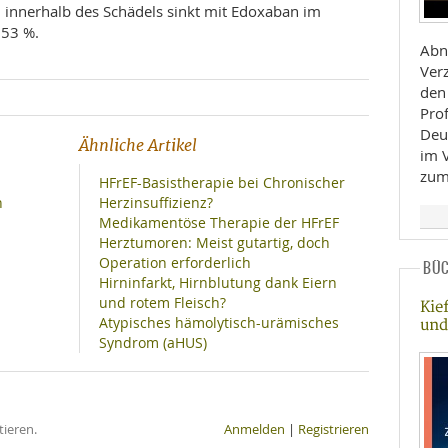
n innerhalb des Schädels sinkt mit Edoxaban im
 53 %.
Abn
Ver
den
Pro
Deu
Ähnliche Artikel
im 
zum
HFrEF-Basistherapie bei Chronischer
n
Herzinsuffizienz?
Medikamentöse Therapie der HFrEF
Herztumoren: Meist gutartig, doch
Operation erforderlich
BÜ
Hirninfarkt, Hirnblutung dank Eiern
und rotem Fleisch?
Kie
Atypisches hämolytisch-urämisches
und
Syndrom (aHUS)
ieren.
Anmelden
|
Registrieren