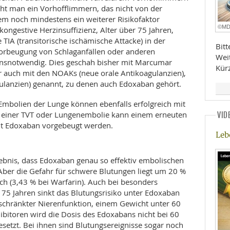
ht man ein Vorhofflimmern, das nicht von der
m noch mindestens ein weiterer Risikofaktor
©M
 kongestive Herzinsuffizienz, Alter über 75 Jahren,
e TIA (transitorische ischämische Attacke) in der
Bit
Vorbeugung von Schlaganfällen oder anderen
Wei
ensnotwendig. Dies geschah bisher mit Marcumar
Kür
er auch mit den NOAKs (neue orale Antikoagulanzien),
ulanzien) genannt, zu denen auch Edoxaban gehört.
mbolien der Lunge können ebenfalls erfolgreich mit
 einer TVT oder Lungenembolie kann einem erneuten
VID
mit Edoxaban vorgebeugt werden.
Leb
ebnis, dass Edoxaban genau so effektiv embolischen
Aber die Gefahr für schwere Blutungen liegt um 20 %
ich (3,43 % bei Warfarin). Auch bei besonders
 75 Jahren sinkt das Blutungsrisiko unter Edoxaban
geschränkter Nierenfunktion, einem Gewicht unter 60
ibitoren wird die Dosis des Edoxabans nicht bei 60
setzt. Bei ihnen sind Blutungsereignisse sogar noch