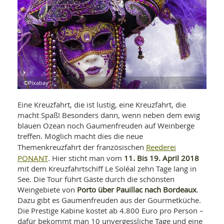
WELLNESS UND REISEN
SO
MED
AR
Ba
NEWS
TH
ARZ
UN
NE
BA
HEI
BÜCHER
GE
EDE
GIF
-
MED
HEI
Ba
KR
UN
©Pixabay
VO
PH
HO
KR
A-
Eine Kreuzfahrt, die ist lustig, eine Kreuzfahrt, die
VO
Z
ER
KA
macht Spaß! Besonders dann, wenn neben dem ewig
A-
BL
Z
MED
blauen Ozean noch Gaumenfreuden auf Weinberge
BE
FAC
treffen. Möglich macht dies die neue
UN
NA
AN
PFL
Reederei
Themenkreuzfahrt der französischen
MU
PONANT
11. Bis 19. April 2018
. Hier sticht man vom
UN
SP
mit dem Kreuzfahrtschiff Le Soléal zehn Tage lang in
ZÄ
UN
See. Die Tour führt Gäste durch die schönsten
FIT
PR
Porto über Pauillac nach Bordeaux
Weingebiete von
.
UN
WE
Dazu gibt es Gaumenfreuden aus der Gourmetküche.
ALT
UN
Die Prestige Kabine kostet ab 4.800 Euro pro Person –
REI
dafür bekommt man 10 unvergessliche Tage und eine