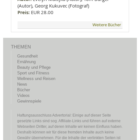
(Autor), Georg Kukuvec (Fotograf)
Preis:
EUR 28.00
Weitere Bücher
THEMEN
Gesundheit
Ernährung
Beauty und Pflege
Sport und Fitness
Wellness und Reisen
News
Bücher
Videos
Gewinnspiele
Haftungsausschluss Advertorial: Einige auf dieser Seite
gesetzte Links sind sog. Affiliate-Links und führen auf externe
Webseiten Dritter, auf deren Inhalte wir keinen Einfluss haben.
Deshalb können wir für diese fremden Inhalte auch keine
Gewähr übernehmen. Für die Inhalte der verlinkten Seiten ist