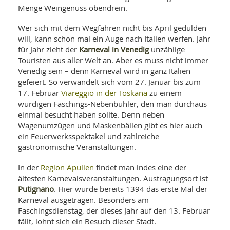
SY
Menge Weingenuss obendrein.
UN
LIF
DI
Wer sich mit dem Wegfahren nicht bis April gedulden
MOB
VIT
will, kann schon mal ein Auge nach Italien werfen. Jahr
UN
Karneval in Venedig
für Jahr zieht der
unzählige
MI
Touristen aus aller Welt an. Aber es muss nicht immer
Venedig sein – denn Karneval wird in ganz Italien
WI
gefeiert. So verwandelt sich vom 27. Januar bis zum
UN
Viareggio in der Toskana
FO
17. Februar
zu einem
würdigen Faschings-Nebenbuhler, den man durchaus
einmal besucht haben sollte. Denn neben
Wagenumzügen und Maskenbällen gibt es hier auch
ein Feuerwerksspektakel und zahlreiche
gastronomische Veranstaltungen.
Region Apulien
In der
findet man indes eine der
ältesten Karnevalsveranstaltungen. Austragungsort ist
Putignano
. Hier wurde bereits 1394 das erste Mal der
Karneval ausgetragen. Besonders am
Faschingsdienstag, der dieses Jahr auf den 13. Februar
fällt, lohnt sich ein Besuch dieser Stadt.