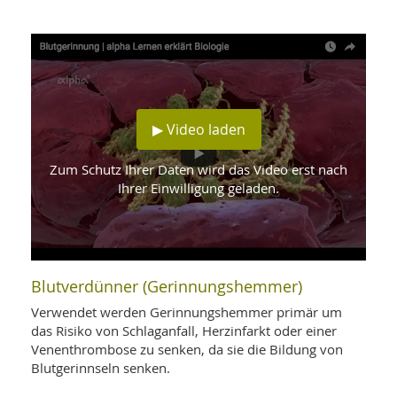
WELLNESS UND REISEN
SO
MED
AR
Ba
NEWS
TH
ARZ
UN
NE
BA
HEI
BÜCHER
GE
EDE
GIF
-
▶ Video laden
MED
HEI
Ba
KR
UN
VO
PH
Zum Schutz Ihrer Daten wird das Video erst nach
HO
KR
A-
Ihrer Einwilligung geladen.
VO
Z
ER
KA
A-
BL
Z
MED
BE
FAC
UN
NA
AN
PFL
MU
Blutverdünner (Gerinnungshemmer)
UN
SP
ZÄ
UN
Verwendet werden Gerinnungshemmer primär um
FIT
das Risiko von Schlaganfall, Herzinfarkt oder einer
PR
Venenthrombose zu senken, da sie die Bildung von
UN
WE
ALT
Blutgerinnseln senken.
UN
REI