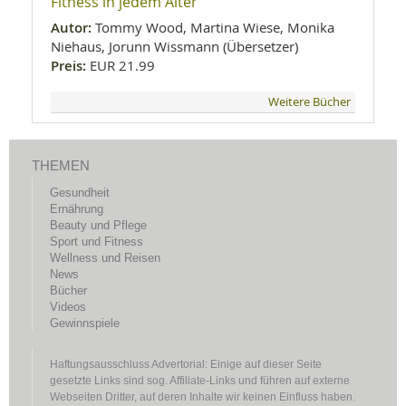
Fitness in jedem Alter
Autor:
Tommy Wood, Martina Wiese, Monika
Niehaus, Jorunn Wissmann (Übersetzer)
Preis:
EUR 21.99
Weitere Bücher
THEMEN
Gesundheit
Ernährung
Beauty und Pflege
Sport und Fitness
Wellness und Reisen
News
Bücher
Videos
Gewinnspiele
Haftungsausschluss Advertorial: Einige auf dieser Seite
gesetzte Links sind sog. Affiliate-Links und führen auf externe
Webseiten Dritter, auf deren Inhalte wir keinen Einfluss haben.