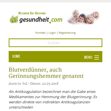
Kontakt
|
Login
|
Registrierung
HOME
MENU
Ba
GESUNDHEIT
Blutverdünner, auch
Gerinnungshemmer genannt
GE
ERNÄHRUNG
Autor:in: SvL • Datum: 22.03.2018
ALL
IN
Ba
BEAUTY UND PFLEGE
Als Antikoagulation bezeichnet man die Gabe eines
Medikamentes zur Hemmung der Blutgerinnung. Es
Ba
ALT
BE
SPORT UND FITNESS
HEI
UN
werden direkte von indirekten Antikoagulanzien
AL
PFL
unterschieden
HE
ALT