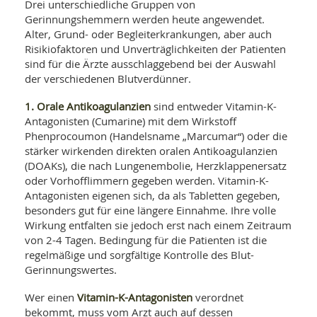
SY
Drei unterschiedliche Gruppen von
UN
LIF
Gerinnungshemmern werden heute angewendet.
DI
Alter, Grund- oder Begleiterkrankungen, aber auch
MOB
Risikiofaktoren und Unverträglichkeiten der Patienten
VIT
sind für die Ärzte ausschlaggebend bei der Auswahl
UN
MI
der verschiedenen Blutverdünner.
WI
1. Orale Antikoagulanzien
sind entweder Vitamin-K-
UN
Antagonisten (Cumarine) mit dem Wirkstoff
FO
Phenprocoumon (Handelsname „Marcumar“) oder die
stärker wirkenden direkten oralen Antikoagulanzien
(DOAKs), die nach Lungenembolie, Herzklappenersatz
oder Vorhofflimmern gegeben werden. Vitamin-K-
Antagonisten eigenen sich, da als Tabletten gegeben,
besonders gut für eine längere Einnahme. Ihre volle
Wirkung entfalten sie jedoch erst nach einem Zeitraum
von 2-4 Tagen. Bedingung für die Patienten ist die
regelmäßige und sorgfältige Kontrolle des Blut-
Gerinnungswertes.
Vitamin-K-Antagonisten
Wer einen
verordnet
bekommt, muss vom Arzt auch auf dessen