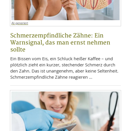
WELLNESS UND REISEN
SO
MED
AR
Ba
NEWS
TH
ARZ
UN
NE
AI-generiert
BA
HEI
BÜCHER
GE
Schmerzempfindliche Zähne: Ein
EDE
GIF
-
Warnsignal, das man ernst nehmen
MED
HEI
Ba
KR
UN
sollte
VO
PH
HO
KR
A-
Ein Bissen vom Eis, ein Schluck heißer Kaffee – und
VO
Z
ER
plötzlich zieht ein kurzer, stechender Schmerz durch
KA
A-
den Zahn. Das ist unangenehm, aber keine Seltenheit.
BL
Z
MED
BE
Schmerzempfindliche Zähne reagieren …
FAC
UN
NA
AN
PFL
MU
UN
SP
ZÄ
UN
FIT
PR
UN
WE
ALT
UN
REI