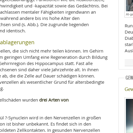
hwindigkeit und -kapazität sowie das Gedächtnis. Bei
E
RHEILKUNDE
chlassen mentaler Fähigkeiten irgendwann an
AI-ge
während andere bis ins hohe Alter den
hsen sind (s. Abb.). Die zugrunde liegenden
Run
nd identisch.
Deu
Diab
ßablagerungen
sta
Ausl
ellen, die sich nicht mehr teilen können. Im Gehirn
im geringen Umfang eine Regeneration durch Bildung
Gehirnregion des Hippocampus statt. Fast alle
FFE
hsenen sind daher viele Jahrzehnte alt. In ihnen
e ab, die die Zelle auf Dauer schädigen können.
GEW
CHUNG
enzellen als wesentlicher Grund für altersbedingte
g.
Gew
drei Arten von
ellschäden wurden
l ?-Synuclein wird in den Nervenzellen in großen
n ist bisher unbekannt. Es findet sich in den
ildeten Zellkontakten. In gesunden Nervenzellen