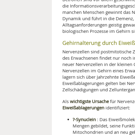
die Informationsverarbeitungsgesc
MEDIZINISCHE FACHBEGRIFF
NATU
manchen Menschen gewinnt das Na
Dynamik und führt in die Demenz, 
MUND UND ZÄHNE
Alltagsanforderungen geistig gewac
biologischen Prozesse im Gehirn si
PRÄVENTION UND ALTER
Gehirnalterung durch Eiwei
SYMPTOME UND DIAGNOSE
Nervenzellen sind postmitotische Z
des Erwachsenen findet nur noch 
neuer Nervenzellen in der kleinen 
VITAMINE UND MINERALSTO
Nervenzellen im Gehirn eines Erwac
lagern sich über Jahrzehnte Eiweiß
WISSENSCHAFT UND FORS
Eiweißablagerungen gelten bei Nerv
Zellschädigungen und Zelluntergan
wichtigste Ursache
Als
für Nervenz
Eiweißablagerungen
identifiziert:
?-Synuclein
: Das Eiweißmolekü
Mengen gebildet, seine Funktio
Mitochondrien und an neu geb