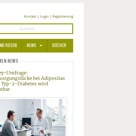
Kontakt
|
Login
|
Registrierung
ND REISEN
NEWS
BÜCHER
GESUNDHEIT
MEN-NEWS
ey-Umfrage:
MEDIZIN UND PHARMA
sorgungslücke bei Adipositas
 Typ-2-Diabetes wird
ERNÄHRUNG
htbar
BEAUTY UND PFLEGE
SPORT UND FITNESS
WELLNESS UND REISEN