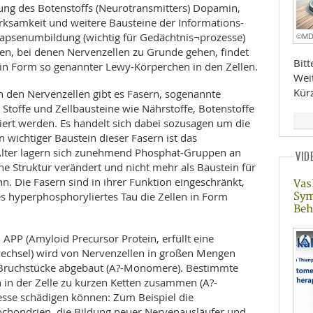
kung des Botenstoffs (Neurotransmitters) Dopamin,
ksamkeit und weitere Bausteine der Informations-
ynapsenumbildung (wichtig für Gedächtnis¬prozesse)
©M
gen, bei denen Nervenzellen zu Grunde gehen, findet
Bit
in Form so genannter Lewy-Körperchen in den Zellen.
Wei
Kür
In den Nervenzellen gibt es Fasern, sogenannte
 Stoffe und Zellbausteine wie Nährstoffe, Botenstoffe
ert werden. Es handelt sich dabei sozusagen um die
n wichtiger Baustein dieser Fasern ist das
Alter lagern sich zunehmend Phosphat-Gruppen an
VID
ne Struktur verändert und nicht mehr als Baustein für
n. Die Fasern sind in ihrer Funktion eingeschränkt,
Vas
es hyperphosphoryliertes Tau die Zellen in Form
Sy
Beh
APP (Amyloid Precursor Protein, erfüllt eine
wechsel) wird von Nervenzellen in großen Mengen
 Bruchstücke abgebaut (A?-Monomere). Bestimmte
h in der Zelle zu kurzen Ketten zusammen (A?-
zesse schädigen können: Zum Beispiel die
chondrien, die Bildung neuer Nervenausläufer und