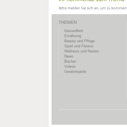
Bitte melden Sie sich an, um zu komment
THEMEN
Gesundheit
Ernährung
Beauty und Pflege
Sport und Fitness
Wellness und Reisen
News
Bücher
Videos
Gewinnspiele