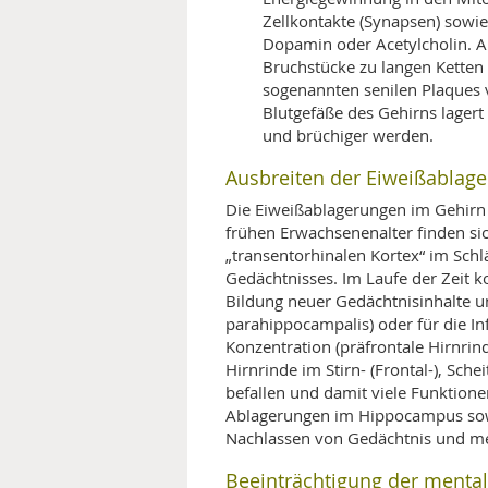
Zellkontakte (Synapsen) sowi
Dopamin oder Acetylcholin. Au
Bruchstücke zu langen Ketten
sogenannten senilen Plaques 
Blutgefäße des Gehirns lagert 
und brüchiger werden.
Ausbreiten der Eiweißablag
Die Eiweißablagerungen im Gehirn 
frühen Erwachsenenalter finden s
„transentorhinalen Kortex“ im Schl
Gedächtnisses. Im Laufe der Zeit 
Bildung neuer Gedächtnisinhalte 
parahippocampalis) oder für die 
Konzentration (präfrontale Hirnrin
Hirnrinde im Stirn- (Frontal-), Schei
befallen und damit viele Funktion
Ablagerungen im Hippocampus sowie
Nachlassen von Gedächtnis und men
Beeinträchtigung der menta