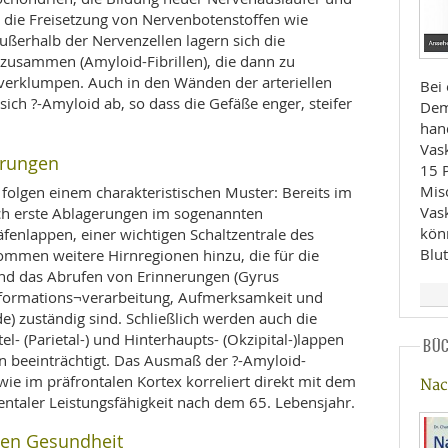
e die Freisetzung von Nervenbotenstoffen wie
ßerhalb der Nervenzellen lagern sich die
 zusammen (Amyloid-Fibrillen), die dann zu
verklumpen. Auch in den Wänden der arteriellen
Bei 
sich ?-Amyloid ab, so dass die Gefäße enger, steifer
Dem
han
Vas
erungen
15 
Mis
folgen einem charakteristischen Muster: Bereits im
Vas
ich erste Ablagerungen im sogenannten
kön
äfenlappen, einer wichtigen Schaltzentrale des
Blu
kommen weitere Hirnregionen hinzu, die für die
und das Abrufen von Erinnerungen (Gyrus
Informations¬verarbeitung, Aufmerksamkeit und
de) zuständig sind. Schließlich werden auch die
tel- (Parietal-) und Hinterhaupts- (Okzipital-)lappen
BÜ
en beeinträchtigt. Das Ausmaß der ?-Amyloid-
 im präfrontalen Kortex korreliert direkt mit dem
Nac
taler Leistungsfähigkeit nach dem 65. Lebensjahr.
len Gesundheit