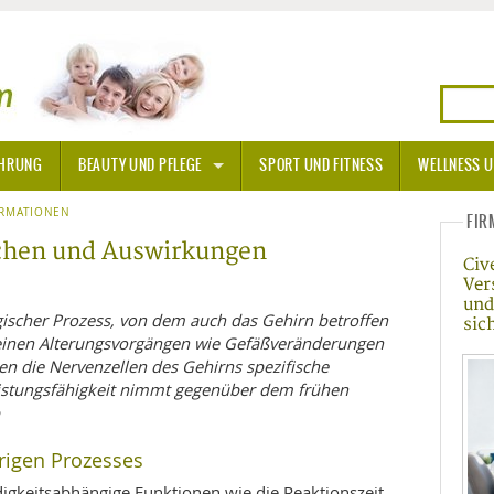
HRUNG
BEAUTY UND PFLEGE
SPORT UND FITNESS
WELLNESS U
N
ORMATIONEN
SONNENSCHUTZ
FIR
achen und Auswirkungen
Civ
A THERAPIE
Ver
und
BLÜTEN
gischer Prozess, von dem auch das Gehirn betroffen
sic
meinen Alterungsvorgängen wie Gefäßveränderungen
en die Nervenzellen des Gehirns spezifische
TEINE - HEILSTEINE
eistungsfähigkeit nimmt gegenüber dem frühen
OPATHIE
rigen Prozesses
ORNISCHE BLÜTEN
T
igkeitsabhängige Funktionen wie die Reaktionszeit,