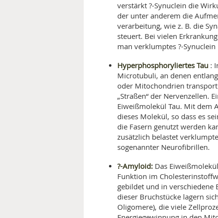
verstärkt ?-Synuclein die Wir
der unter anderem die Aufmer
verarbeitung, wie z. B. die S
steuert. Bei vielen Erkrankun
man verklumptes ?-Synuclein 
Hyperphosphoryliertes Tau
: 
Microtubuli, an denen entlang
oder Mitochondrien transporti
„Straßen“ der Nervenzellen. Ei
Eiweißmolekül Tau. Mit dem 
dieses Molekül, so dass es sei
die Fasern genutzt werden kan
zusätzlich belastet verklumpt
sogenannter Neurofibrillen.
?-Amyloid:
Das Eiweißmolekül 
Funktion im Cholesterinstoff
gebildet und in verschiedene
dieser Bruchstücke lagern sic
Oligomere), die viele Zellpro
Energiegewinnung in den Mito