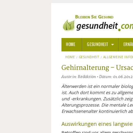
HOME
GESUNDHEIT
ERNÄ
HOME
GESUNDHEIT
ALLGEMEINE INFORMATIONE
ALLGEMEINE INF
Gehirnalterung – Urs
ALTERNATIVE HEILWEISEN
AROM
Autor:in: Redaktion • Datum: 01.06.2012
ALTERNATIVE MEDIZIN
BACH
Älterwerden ist ein normaler biolo
ist. Auch dort kommt es zu allge
und -erkrankungen. Zusätzlich zeig
ARZNEI- UND HEILMITTEL
EDELS
Alterungsprozesse. Die mentale L
Erwachsenenalter kontinuierlich ab
GIFTSTOFFE
HOMÖ
Auswirkungen eines langwie
KRANKHEITEN VON A-Z
KALIF
ANGS
Betroffen sind vor allem geschwind