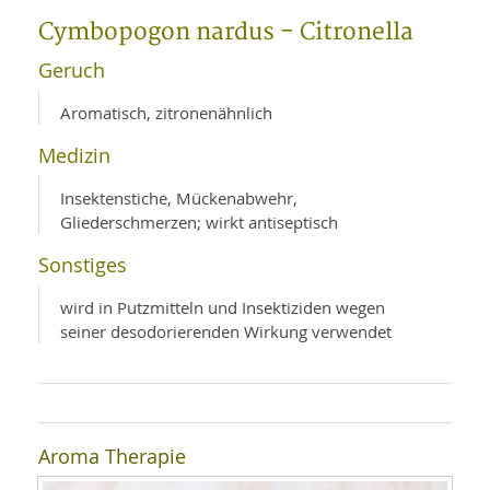
WELLNESS UND REISEN
SO
MED
Cymbopogon nardus - Citronella
AR
Ba
NEWS
TH
ARZ
Geruch
UN
NE
BA
HEI
BÜCHER
Aromatisch, zitronenähnlich
GE
EDE
GIF
Medizin
-
MED
HEI
Ba
KR
UN
VO
Insektenstiche, Mückenabwehr,
PH
HO
KR
A-
Gliederschmerzen; wirkt antiseptisch
VO
Z
ER
KA
A-
Sonstiges
BL
Z
MED
BE
FAC
UN
wird in Putzmitteln und Insektiziden wegen
NA
AN
PFL
seiner desodorierenden Wirkung verwendet
MU
UN
SP
ZÄ
UN
FIT
PR
UN
WE
ALT
Aroma Therapie
UN
REI