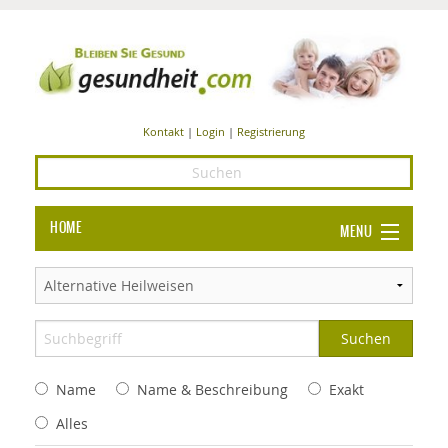
Kontakt
|
Login
|
Registrierung
HOME
MENU
Ba
GESUNDHEIT
GE
ERNÄHRUNG
ALL
IN
Ba
BEAUTY UND PFLEGE
Name
Name & Beschreibung
Exakt
Ba
ALT
BE
SPORT UND FITNESS
HEI
UN
Alles
AL
PFL
HE
ALT