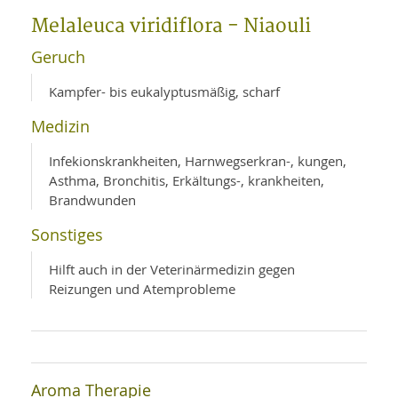
WELLNESS UND REISEN
SO
MED
Melaleuca viridiflora - Niaouli
AR
Ba
NEWS
TH
ARZ
Geruch
UN
NE
BA
HEI
BÜCHER
Kampfer- bis eukalyptusmäßig, scharf
GE
EDE
GIF
Medizin
-
MED
HEI
Ba
KR
UN
VO
Infekionskrankheiten, Harnwegserkran-, kungen,
PH
HO
KR
A-
Asthma, Bronchitis, Erkältungs-, krankheiten,
VO
Z
ER
Brandwunden
KA
A-
BL
Z
MED
BE
Sonstiges
FAC
UN
NA
AN
PFL
Hilft auch in der Veterinärmedizin gegen
MU
UN
Reizungen und Atemprobleme
SP
ZÄ
UN
FIT
PR
UN
WE
ALT
UN
REI
Aroma Therapie