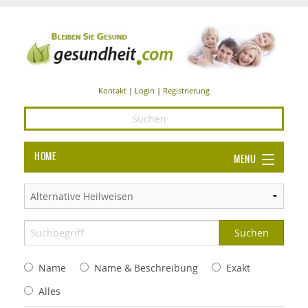
Kontakt
|
Login
|
Registrierung
HOME
MENU
Ba
GESUNDHEIT
GE
ERNÄHRUNG
ALL
IN
Ba
BEAUTY UND PFLEGE
Name
Name & Beschreibung
Exakt
Ba
ALT
BE
SPORT UND FITNESS
HEI
UN
Alles
AL
PFL
HE
ALT