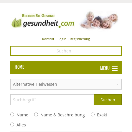
Kontakt
|
Login
|
Registrierung
HOME
MENU
Ba
GESUNDHEIT
GE
ERNÄHRUNG
ALL
IN
Ba
BEAUTY UND PFLEGE
Name
Name & Beschreibung
Exakt
Ba
ALT
BE
SPORT UND FITNESS
HEI
UN
Alles
AL
PFL
HE
ALT