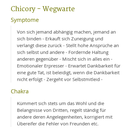
WELLNESS UND REISEN
SO
MED
Chicory - Wegwarte
AR
Ba
NEWS
TH
ARZ
Symptome
UN
NE
BA
HEI
BÜCHER
Von sich jemand abhängig machen, jemand an
GE
EDE
sich binden - Erkauft sich Zuneigung und
GIF
-
verlangt diese zurück - Stellt hohe Ansprüche an
MED
HEI
Ba
KR
UN
sich selbst und andere - Fordernde Haltung
VO
PH
anderen gegenüber - Mischt sich in alles ein -
HO
KR
A-
Emotionaler Erpresser - Erwartet Dankbarkeit für
VO
Z
ER
KA
A-
eine gute Tat, ist beleidigt, wenn die Dankbarkeit
BL
Z
MED
BE
nicht erfolgt - Zergeht vor Selbstmitleid -
FAC
UN
NA
AN
PFL
Chakra
MU
UN
SP
Kümmert sich stets um das Wohl und die
ZÄ
UN
Belangnisse von Dritten, regelt ständig für
FIT
PR
andere deren Angelegenheiten, korrigiert mit
UN
WE
Übereifer die Fehler von Freunden etc.
ALT
UN
REI