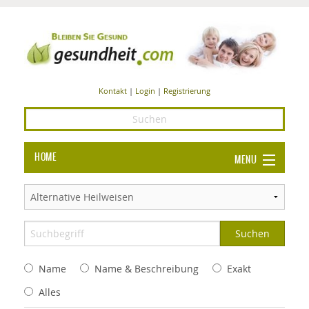
Kontakt
|
Login
|
Registrierung
HOME
MENU
Ba
GESUNDHEIT
GE
ERNÄHRUNG
ALL
IN
Ba
BEAUTY UND PFLEGE
Name
Name & Beschreibung
Exakt
Ba
ALT
BE
SPORT UND FITNESS
HEI
UN
Alles
AL
PFL
HE
ALT