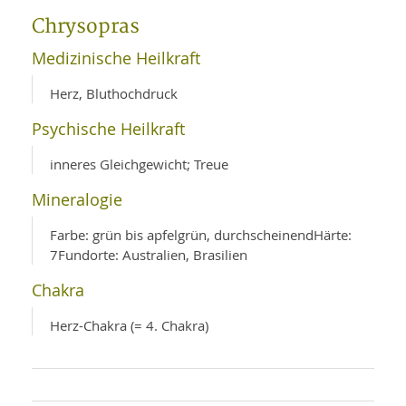
WELLNESS UND REISEN
SO
MED
Chrysopras
AR
Ba
NEWS
TH
ARZ
Medizinische Heilkraft
UN
NE
BA
HEI
BÜCHER
Herz, Bluthochdruck
GE
EDE
GIF
Psychische Heilkraft
-
MED
HEI
Ba
KR
UN
VO
inneres Gleichgewicht; Treue
PH
HO
KR
A-
VO
Z
Mineralogie
ER
KA
A-
BL
Z
MED
BE
Farbe: grün bis apfelgrün, durchscheinendHärte:
FAC
UN
7Fundorte: Australien, Brasilien
NA
AN
PFL
MU
Chakra
UN
SP
ZÄ
UN
Herz-Chakra (= 4. Chakra)
FIT
PR
UN
WE
ALT
UN
REI