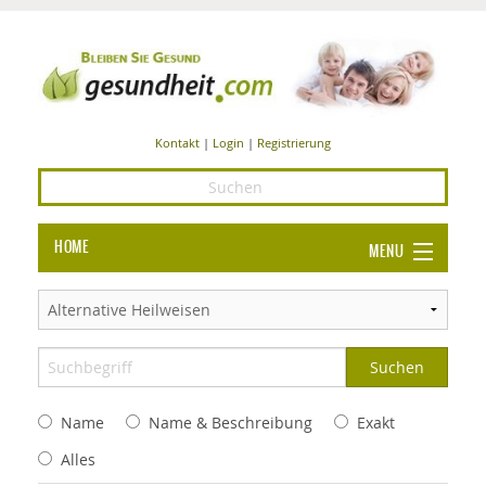
Kontakt
|
Login
|
Registrierung
HOME
MENU
Ba
GESUNDHEIT
GE
ERNÄHRUNG
ALL
IN
Ba
BEAUTY UND PFLEGE
Name
Name & Beschreibung
Exakt
Ba
ALT
BE
SPORT UND FITNESS
HEI
UN
Alles
AL
PFL
HE
ALT