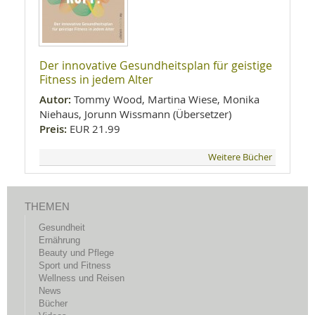
Der innovative Gesundheitsplan für geistige
Fitness in jedem Alter
Autor:
Tommy Wood, Martina Wiese, Monika
Niehaus, Jorunn Wissmann (Übersetzer)
Preis:
EUR 21.99
Weitere Bücher
THEMEN
Gesundheit
Ernährung
Beauty und Pflege
Sport und Fitness
Wellness und Reisen
News
Bücher