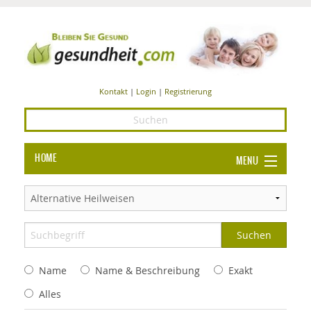
Kontakt
|
Login
|
Registrierung
HOME
MENU
Ba
GESUNDHEIT
GE
ERNÄHRUNG
ALL
IN
Ba
BEAUTY UND PFLEGE
Name
Name & Beschreibung
Exakt
Ba
ALT
BE
SPORT UND FITNESS
HEI
UN
Alles
AL
PFL
HE
ALT