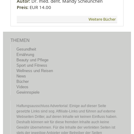
Autor:
Dr. med. dent. Mandy Scheunchen
Preis:
EUR 14.00
Weitere Bücher
THEMEN
Gesundheit
Ernährung
Beauty und Pflege
Sport und Fitness
Wellness und Reisen
News
Bücher
Videos
Gewinnspiele
Haftungsausschluss Advertorial: Einige auf dieser Seite
gesetzte Links sind sog. Affiliate-Links und führen auf externe
Webseiten Dritter, auf deren Inhalte wir keinen Einfluss haben.
Deshalb können wir für diese fremden Inhalte auch keine
Gewähr übernehmen. Für die Inhalte der verlinkten Seiten ist
stets der jeweilige Anbieter oder Betreiber der Seiten