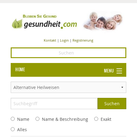
Kontakt
|
Login
|
Registrierung
HOME
MENU
Ba
GESUNDHEIT
GE
ERNÄHRUNG
ALL
IN
Ba
BEAUTY UND PFLEGE
Name
Name & Beschreibung
Exakt
Ba
ALT
BE
SPORT UND FITNESS
HEI
UN
Alles
AL
PFL
HE
ALT