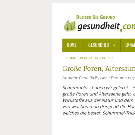
HOME
GESUNDHEIT
ERNÄ
HOME
BEAUTY UND PFLEGE
ALLGEMEINE INFORMATIONE
Große Poren, Altersakn
ALTERNATIVE HEILWEISEN
AROM
Autor:in: Cornelia Eyssen • Datum: 21.0
ALTERNATIVE MEDIZIN
BACH
Schummeln – haben wir gelernt – i
große Poren und Altersakne geht, 
Wirkstoffe aus der Natur und dem L
ARZNEI- UND HEILMITTEL
EDELS
von welchen man dringend die Händ
welches die besten Schummel-Trick
GIFTSTOFFE
HOMÖ
KRANKHEITEN VON A-Z
KALIF
ANGS