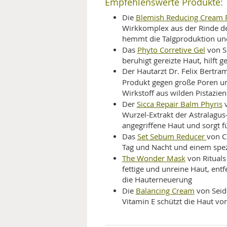
Empfehlenswerte Produkte:
Blemish Reducing Cream Pu
Die
Wirkkomplex aus der Rinde d
hemmt die Talgproduktion und
Phyto Corretive Gel
Das
von S
beruhigt gereizte Haut, hilft
Der Hautarzt Dr. Felix Bertram 
Produkt gegen große Poren un
Wirkstoff aus wilden Pistaz
Sicca Repair Balm Phyris
Der
v
Wurzel-Extrakt der Astralagus
angegriffene Haut und sorgt f
Set Sebum Reducer
Das
von C
Tag und Nacht und einem spez
The Wonder Mask
von Rituals
fettige und unreine Haut, ent
die Hauterneuerung
Balancing Cream
Die
von Seid
Vitamin E schützt die Haut vor