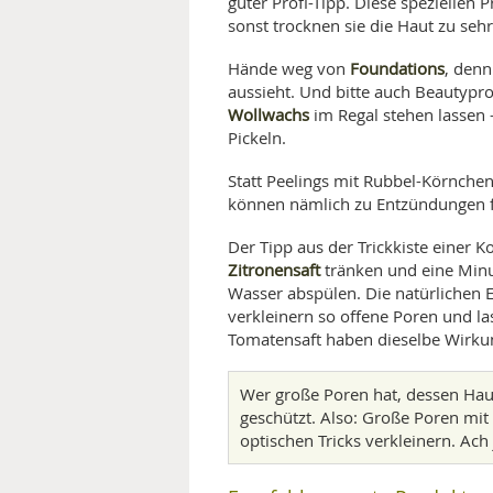
guter Profi-Tipp. Diese speziellen 
sonst trocknen sie die Haut zu sehr
Foundations
Hände weg von
, denn
aussieht. Und bitte auch Beautypr
Wollwachs
im Regal stehen lassen 
Pickeln.
Statt Peelings mit Rubbel-Körnche
können nämlich zu Entzündungen 
Der Tipp aus der Trickkiste einer 
Zitronensaft
tränken und eine Minu
Wasser abspülen. Die natürlichen 
verkleinern so offene Poren und la
Tomatensaft haben dieselbe Wirku
Wer große Poren hat, dessen Haut
geschützt. Also: Große Poren mit
optischen Tricks verkleinern. Ach