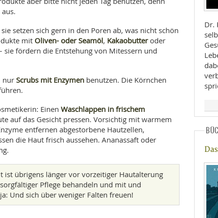
Produkte aber bitte nicht jeden Tag benutzen, denn
 aus.
Dr.
 sie setzen sich gern in den Poren ab, was nicht schön
selb
Oliven- oder Seamöl
Kakaobutter
odukte mit
,
oder
Ges
– sie fördern die Entstehung von Mitessern und
Leb
dab
ver
Scrubs mit Enzymen
n nur
benutzen. Die Körnchen
spr
führen.
Waschlappen in frischem
Kosmetikerin: Einen
te auf das Gesicht pressen. Vorsichtig mit warmem
Enzyme entfernen abgestorbene Hautzellen,
BÜ
ssen die Haut frisch aussehen. Ananassaft oder
Das
ng.
 ist übrigens länger vor vorzeitiger Hautalterung
 sorgfältiger Pflege behandeln und mit und
 ja: Und sich über weniger Falten freuen!