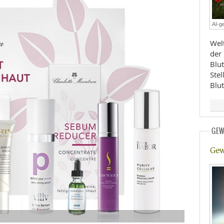
E
RHEILKUNDE
AI-ge
Welt
der
Blu
Ste
Blu
FFE
GEW
CHUNG
Gew