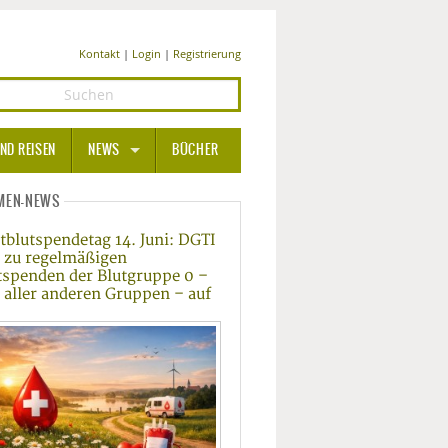
Kontakt
|
Login
|
Registrierung
ND REISEN
NEWS
BÜCHER
GESUNDHEIT
MEN-NEWS
tblutspendetag 14. Juni: DGTI
MEDIZIN UND PHARMA
t zu regelmäßigen
tspenden der Blutgruppe 0 –
ERNÄHRUNG
 aller anderen Gruppen – auf
BEAUTY UND PFLEGE
SPORT UND FITNESS
WELLNESS UND REISEN