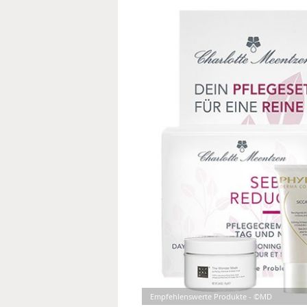
MEDIZINISCHE FACHBEGRIFF
NATU
MUND UND ZÄHNE
PRÄVENTION UND ALTER
SYMPTOME UND DIAGNOSE
VITAMINE UND MINERALSTO
WISSENSCHAFT UND FORS
Empfehlenswerte Produkte - ©MD