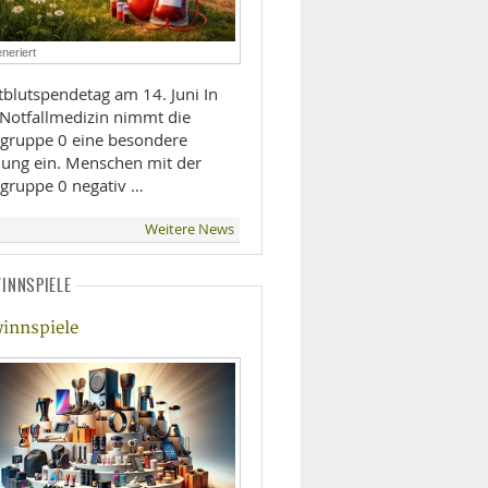
LIFESTYLE
neriert
MOBILITÄT
blutspendetag am 14. Juni In
 Notfallmedizin nimmt die
tgruppe 0 eine besondere
llung ein. Menschen mit der
tgruppe 0 negativ …
Weitere News
INNSPIELE
innspiele