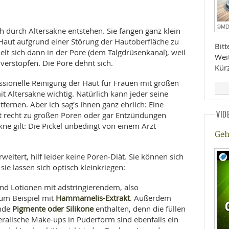
©M
h durch Altersakne entstehen. Sie fangen ganz klein
 Haut aufgrund einer Störung der Hautoberfläche zu
Bit
elt sich dann in der Pore (dem Talgdrüsenkanal), weil
Wei
verstopfen. Die Pore dehnt sich.
Kür
ssionelle Reinigung der Haut für Frauen mit großen
t Altersakne wichtig. Natürlich kann jeder seine
fernen. Aber ich sag’s Ihnen ganz ehrlich: Eine
VID
 recht zu großen Poren oder gar Entzündungen
kne gilt: Die Pickel unbedingt von einem Arzt
Geh
weitert, hilf leider keine Poren-Diät. Sie können sich
e lassen sich optisch kleinkriegen:
nd Lotionen mit adstringierendem, also
Hammamelis-Extrakt
um Beispiel mit
. Außerdem
Pigmente oder Silikone
ende
enthalten, denn die füllen
eralische Make-ups in Puderform sind ebenfalls ein