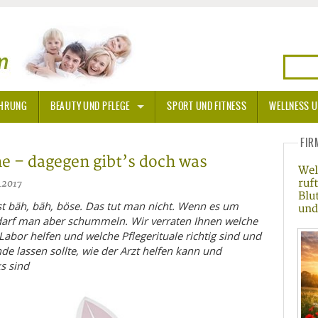
HRUNG
BEAUTY UND PFLEGE
SPORT UND FITNESS
WELLNESS U
N
SONNENSCHUTZ
FIR
e – dagegen gibt’s doch was
Wel
A THERAPIE
ruf
5.2017
Blu
BLÜTEN
st bäh, bäh, böse. Das tut man nicht. Wenn es um
und
darf man aber schummeln. Wir verraten Ihnen welche
abor helfen und welche Pflegerituale richtig sind und
TEINE - HEILSTEINE
e lassen sollte, wie der Arzt helfen kann und
s sind
OPATHIE
ORNISCHE BLÜTEN
T