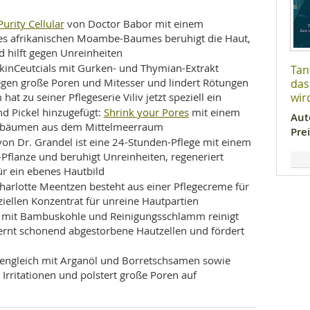
rity Cellular
von Doctor Babor mit einem
es afrikanischen Moambe-Baumes beruhigt die Haut,
 hilft gegen Unreinheiten
kinCeutcials mit Gurken- und Thymian-Extrakt
Tan
 gegen große Poren und Mitesser und lindert Rötungen
das
wir
hat zu seiner Pflegeserie Viliv jetzt speziell ein
Shrink your Pores
d Pickel hinzugefügt:
mit einem
Aut
ienbäumen aus dem Mittelmeerraum
Prei
on Dr. Grandel ist eine 24-Stunden-Pflege mit einem
-Pflanze und beruhigt Unreinheiten, regeneriert
ür ein ebenes Hautbild
harlotte Meentzen besteht aus einer Pflegecreme für
iellen Konzentrat für unreine Hautpartien
 mit Bambuskohle und Reinigungsschlamm reinigt
fernt schonend abgestorbene Hautzellen und fördert
engleich mit Arganöl und Borretschsamen sowie
 Irritationen und polstert große Poren auf