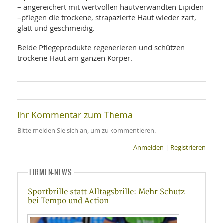
SY
– angereichert mit wertvollen hautverwandten Lipiden
UN
LIF
–pflegen die trockene, strapazierte Haut wieder zart,
DI
glatt und geschmeidig.
MOB
VIT
UN
Beide Pflegeprodukte regenerieren und schützen
MI
trockene Haut am ganzen Körper.
WI
UN
FO
Ihr Kommentar zum Thema
Bitte melden Sie sich an, um zu kommentieren.
Anmelden
|
Registrieren
FIRMEN-NEWS
Sportbrille statt Alltagsbrille: Mehr Schutz
bei Tempo und Action