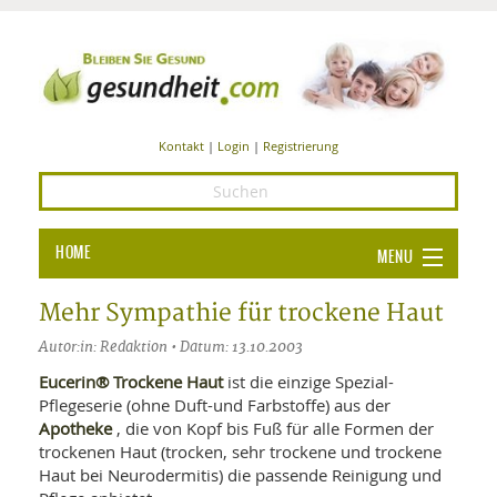
Kontakt
|
Login
|
Registrierung
HOME
MENU
Ba
GESUNDHEIT
Mehr Sympathie für trockene Haut
GE
Autor:in: Redaktion • Datum: 13.10.2003
ERNÄHRUNG
ALL
Eucerin® Trockene Haut
ist die einzige Spezial-
IN
Ba
BEAUTY UND PFLEGE
Pflegeserie (ohne Duft-und Farbstoffe) aus der
Apotheke
, die von Kopf bis Fuß für alle Formen der
Ba
ALT
BE
SPORT UND FITNESS
trockenen Haut (trocken, sehr trockene und trockene
HEI
UN
AL
Haut bei Neurodermitis) die passende Reinigung und
PFL
HE
ALT