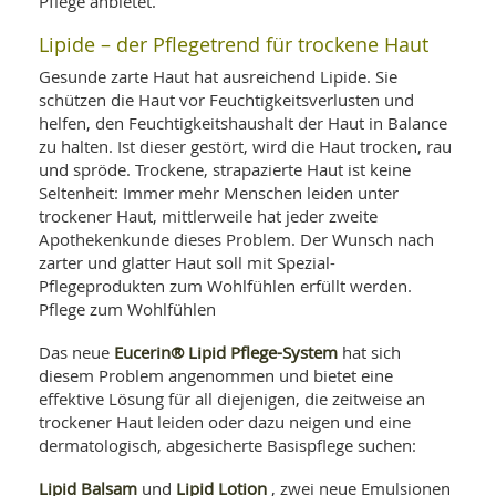
Pflege anbietet.
WELLNESS UND REISEN
SO
MED
AR
Lipide – der Pflegetrend für trockene Haut
Ba
NEWS
TH
ARZ
Gesunde zarte Haut hat ausreichend Lipide. Sie
UN
NE
BA
HEI
BÜCHER
schützen die Haut vor Feuchtigkeitsverlusten und
GE
helfen, den Feuchtigkeitshaushalt der Haut in Balance
EDE
GIF
zu halten. Ist dieser gestört, wird die Haut trocken, rau
-
MED
und spröde. Trockene, strapazierte Haut ist keine
HEI
Ba
KR
UN
Seltenheit: Immer mehr Menschen leiden unter
VO
PH
HO
trockener Haut, mittlerweile hat jeder zweite
KR
A-
VO
Z
Apothekenkunde dieses Problem. Der Wunsch nach
ER
KA
A-
zarter und glatter Haut soll mit Spezial-
BL
Z
MED
BE
Pflegeprodukten zum Wohlfühlen erfüllt werden.
FAC
UN
Pflege zum Wohlfühlen
NA
AN
PFL
MU
Eucerin® Lipid Pflege-System
Das neue
hat sich
UN
SP
diesem Problem angenommen und bietet eine
ZÄ
UN
effektive Lösung für all diejenigen, die zeitweise an
FIT
PR
trockener Haut leiden oder dazu neigen und eine
UN
WE
dermatologisch, abgesicherte Basispflege suchen:
ALT
UN
REI
Lipid Balsam
Lipid Lotion
und
, zwei neue Emulsionen