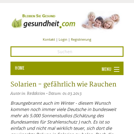
Kontakt
|
Login
|
Registrierung
HOME
MENU
Ba
GESUNDHEIT
Solarien - gefährlich wie Rauchen
GE
Autor:in: Redaktion • Datum: 01.03.2013
ERNÄHRUNG
ALL
Braungebrannt auch im Winter - diesem Wunsch
IN
Ba
BEAUTY UND PFLEGE
kommen noch immer viele Deutsche in bundesweit
mehr als 5.000 Sonnenstudios (Schätzung des
Ba
ALT
BE
SPORT UND FITNESS
Bundesamtes für Strahlenschutz
) nach. Es ist so
HEI
UN
AL
einfach und nicht mal wirklich teuer, sich dort die
PFL
HE
ALT