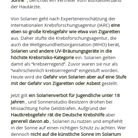
, berichtet ein Vertreter vom Bundesverband
SY
UN
der Hautärzte.
LIF
DI
MOB
Von Solarien geht nach Experteneinschätzung der
VIT
eine
Internationalen Krebsforschungsagentur (IARC)
UN
eben so große Krebsgefahr wie etwa von Zigaretten
MI
aus. Daher stufte die Krebsforschungsagentur, die
auch die Weltgesundheitsorganisation (WHO) berät,
WI
UN
Solarien und andere UV-Bräunungsgeräte in die
FO
höchste Krebsrisiko-Kategorie
ein. Solarien gelten
damit als “krebserregend”. Zuvor waren sie nur als
“wahrscheinlich krebserregend” eingestuft worden.
Gefahr von Solarien aber auf eine Stufe
Heute wird die
mit der Gefahr von Zigaretten oder Asbest
gestellt.
ein Solarienverbot für Jugendliche unter 18
Jetzt gilt
Jahren
, und Sonnenstudio-Besitzern drohen bei
Missachtung hohe Geldstrafen. Aufgrund der
Hautkrebsgefahr rät die Deutsche Krebshilfe
aber
generell davon ab
, Solarien zu nutzen und empfiehlt
in der Sonne auf einen richtigen Schutz zu achten. Wer
nicht auf die künstliche Sonne im Solarium
dennoch