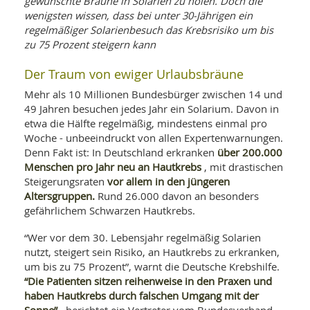
gewünschte Bräune in Solarien zu holen. Doch die
WELLNESS UND REISEN
SO
MED
wenigsten wissen, dass bei unter 30-Jährigen ein
AR
Ba
regelmäßiger Solarienbesuch das Krebsrisiko um bis
NEWS
TH
ARZ
zu 75 Prozent steigern kann
UN
NE
BA
HEI
BÜCHER
Der Traum von ewiger Urlaubsbräune
GE
EDE
GIF
Mehr als 10 Millionen Bundesbürger zwischen 14 und
-
MED
49 Jahren besuchen jedes Jahr ein Solarium. Davon in
HEI
Ba
KR
UN
etwa die Hälfte regelmäßig, mindestens einmal pro
VO
PH
HO
KR
A-
Woche - unbeeindruckt von allen Expertenwarnungen.
VO
Z
über 200.000
ER
Denn Fakt ist: In Deutschland erkranken
KA
A-
Menschen pro Jahr neu an Hautkrebs
, mit drastischen
BL
Z
MED
BE
vor allem in den jüngeren
Steigerungsraten
FAC
UN
Altersgruppen.
Rund 26.000 davon an besonders
NA
AN
PFL
gefährlichem Schwarzen Hautkrebs.
MU
UN
SP
ZÄ
“Wer vor dem 30. Lebensjahr regelmäßig Solarien
UN
FIT
nutzt, steigert sein Risiko, an Hautkrebs zu erkranken,
PR
um bis zu 75 Prozent”, warnt die Deutsche Krebshilfe.
UN
WE
“Die Patienten sitzen reihenweise in den Praxen und
ALT
UN
haben Hautkrebs durch falschen Umgang mit der
REI
Sonne”