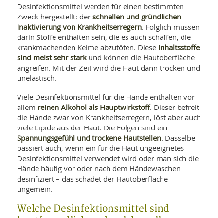
SY
Desinfektionsmittel werden für einen bestimmten
UN
LIF
schnellen und gründlichen
Zweck hergestellt: der
DI
Inaktivierung von Krankheitserregern
. Folglich müssen
MOB
VIT
darin Stoffe enthalten sein, die es auch schaffen, die
UN
Inhaltsstoffe
krankmachenden Keime abzutöten. Diese
MI
sind meist sehr stark
und können die Hautoberfläche
angreifen. Mit der Zeit wird die Haut dann trocken und
WI
unelastisch.
UN
FO
Viele Desinfektionsmittel für die Hände enthalten vor
reinen Alkohol als Hauptwirkstoff
allem
. Dieser befreit
die Hände zwar von Krankheitserregern, löst aber auch
viele Lipide aus der Haut. Die Folgen sind ein
Spannungsgefühl und trockene Hautstellen
. Dasselbe
passiert auch, wenn ein für die Haut ungeeignetes
Desinfektionsmittel verwendet wird oder man sich die
Hände häufig vor oder nach dem Händewaschen
desinfiziert – das schadet der Hautoberfläche
ungemein.
Welche Desinfektionsmittel sind