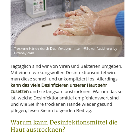
WELLNESS UND REISEN
SO
MED
AR
Ba
NEWS
TH
ARZ
UN
NE
BA
HEI
BÜCHER
GE
EDE
GIF
-
MED
HEI
Ba
KR
Trockene Hände durch Desinfektionsmittel - @Zukunftssicherer by
UN
Pixabay.com
VO
PH
HO
KR
A-
VO
Z
Tagtäglich sind wir von Viren und Bakterien umgeben.
ER
KA
A-
Mit einem wirkungsvollen Desinfektionsmittel wird
BL
Z
MED
BE
man diese schnell und unkompliziert los. Allerdings
FAC
UN
kann das viele Desinfizieren unserer Haut sehr
NA
AN
PFL
zusetzen
und sie langsam austrocknen. Warum das so
MU
UN
ist, welche Desinfektionsmittel empfehlenswert sind
SP
ZÄ
und wie Sie Ihre trockenen Hände wieder gesund
UN
FIT
pflegen, lesen Sie im folgenden Beitrag.
PR
UN
WE
Warum kann Desinfektionsmittel die
ALT
UN
Haut austrocknen?
REI