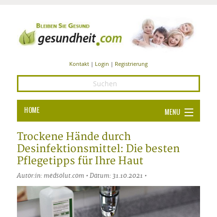
Kontakt
|
Login
|
Registrierung
HOME
MENU
Ba
GESUNDHEIT
Trockene Hände durch
Desinfektionsmittel: Die besten
GE
ERNÄHRUNG
Pflegetipps für Ihre Haut
ALL
IN
Ba
BEAUTY UND PFLEGE
Autor:in: medsolut.com • Datum: 31.10.2021 •
Ba
ALT
BE
SPORT UND FITNESS
HEI
UN
AL
PFL
HE
ALT