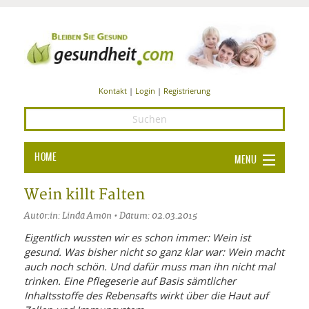
Kontakt
|
Login
|
Registrierung
HOME
MENU
Ba
GESUNDHEIT
Wein killt Falten
GE
Autor:in: Linda Amon • Datum: 02.03.2015
ERNÄHRUNG
ALL
Eigentlich wussten wir es schon immer: Wein ist
IN
Ba
BEAUTY UND PFLEGE
gesund. Was bisher nicht so ganz klar war: Wein macht
auch noch schön. Und dafür muss man ihn nicht mal
Ba
ALT
BE
SPORT UND FITNESS
trinken. Eine Pflegeserie auf Basis sämtlicher
HEI
UN
AL
Inhaltsstoffe des Rebensafts wirkt über die Haut auf
PFL
HE
ALT