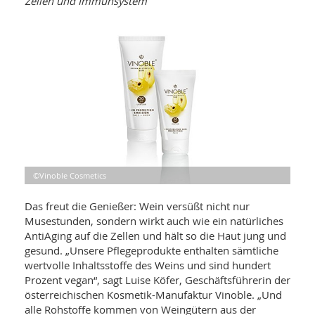
Zellen und Immunsystem
WELLNESS UND REISEN
SO
MED
AR
Ba
NEWS
TH
ARZ
UN
NE
BA
HEI
BÜCHER
GE
EDE
GIF
-
MED
HEI
Ba
KR
UN
VO
PH
HO
KR
A-
VO
Z
ER
KA
A-
BL
Z
©Vinoble Cosmetics
MED
BE
FAC
UN
NA
AN
PFL
Das freut die Genießer: Wein versüßt nicht nur
MU
Musestunden, sondern wirkt auch wie ein natürliches
UN
SP
AntiAging auf die Zellen und hält so die Haut jung und
ZÄ
UN
gesund. „Unsere Pflegeprodukte enthalten sämtliche
FIT
wertvolle Inhaltsstoffe des Weins und sind hundert
PR
UN
Prozent vegan“, sagt Luise Köfer, Geschäftsführerin der
WE
ALT
UN
österreichischen Kosmetik-Manufaktur Vinoble. „Und
REI
alle Rohstoffe kommen von Weingütern aus der