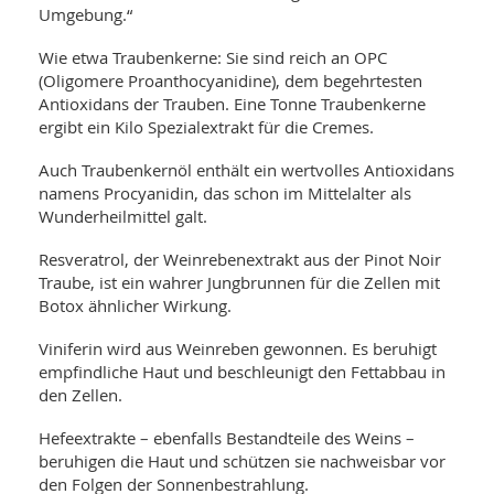
SY
Umgebung.“
UN
LIF
DI
Wie etwa Traubenkerne: Sie sind reich an OPC
MOB
(Oligomere Proanthocyanidine), dem begehrtesten
VIT
UN
Antioxidans der Trauben. Eine Tonne Traubenkerne
MI
ergibt ein Kilo Spezialextrakt für die Cremes.
WI
Auch Traubenkernöl enthält ein wertvolles Antioxidans
UN
namens Procyanidin, das schon im Mittelalter als
FO
Wunderheilmittel galt.
Resveratrol, der Weinrebenextrakt aus der Pinot Noir
Traube, ist ein wahrer Jungbrunnen für die Zellen mit
Botox ähnlicher Wirkung.
Viniferin wird aus Weinreben gewonnen. Es beruhigt
empfindliche Haut und beschleunigt den Fettabbau in
den Zellen.
Hefeextrakte – ebenfalls Bestandteile des Weins –
beruhigen die Haut und schützen sie nachweisbar vor
den Folgen der Sonnenbestrahlung.