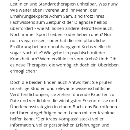
SY
Leitlinien und Standardtherapien unheilbar. Was nun?
UN
LIF
Wie weiterleben? Verena und ihr Mann, der
DI
Ernährungsexperte Achim Sam, sind trotz ihres
MOB
VIT
Fachwissens zum Zeitpunkt der Diagnose heillos
UN
überfordert - wie Millionen andere Betroffene auch.
MI
Noch immer Sport treiben - oder lieber ruhen? Nur
noch vegan essen - oder hat die rein pflanzliche
WI
Ernährung bei hormonabhängigem Krebs vielleicht
UN
FO
sogar Nachteile? Wie gehe ich psychisch mit der
Krankheit um? Wem erzähle ich vom Krebs? Und: Gibt
es neue Therapien, die womöglich doch ein Überleben
ermöglichen?
Doch die beiden finden auch Antworten: Sie prüfen
unzählige Studien und relevante wissenschaftliche
Veröffentlichungen, sie ziehen führende Experten zu
Rate und verdichten die wichtigsten Erkenntnisse und
Überlebensstrategien in einem Buch, das Betroffenen
und ihren Angehörigen beim Leben mit der Krankheit
helfen kann. “Der Krebs-Kompass” steckt voller
Information, voller persönlichen Erfahrungen und