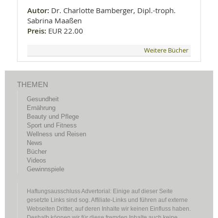
Autor:
Dr. Charlotte Bamberger, Dipl.-troph.
Sabrina Maaßen
Preis:
EUR 22.00
Weitere Bücher
THEMEN
Gesundheit
Ernährung
Beauty und Pflege
Sport und Fitness
Wellness und Reisen
News
Bücher
Videos
Gewinnspiele
Haftungsausschluss Advertorial: Einige auf dieser Seite
gesetzte Links sind sog. Affiliate-Links und führen auf externe
Webseiten Dritter, auf deren Inhalte wir keinen Einfluss haben.
Deshalb können wir für diese fremden Inhalte auch keine