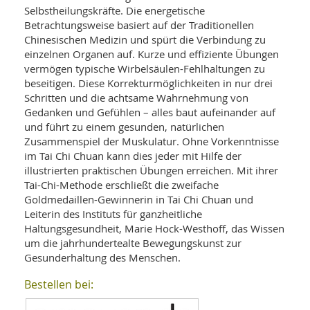
SY
Selbstheilungskräfte. Die energetische
UN
LIF
Betrachtungsweise basiert auf der Traditionellen
DI
Chinesischen Medizin und spürt die Verbindung zu
MOB
VIT
einzelnen Organen auf. Kurze und effiziente Übungen
UN
vermögen typische Wirbelsäulen-Fehlhaltungen zu
MI
beseitigen. Diese Korrekturmöglichkeiten in nur drei
Schritten und die achtsame Wahrnehmung von
WI
Gedanken und Gefühlen – alles baut aufeinander auf
UN
FO
und führt zu einem gesunden, natürlichen
Zusammenspiel der Muskulatur. Ohne Vorkenntnisse
im Tai Chi Chuan kann dies jeder mit Hilfe der
illustrierten praktischen Übungen erreichen. Mit ihrer
Tai-Chi-Methode erschließt die zweifache
Goldmedaillen-Gewinnerin in Tai Chi Chuan und
Leiterin des Instituts für ganzheitliche
Haltungsgesundheit, Marie Hock-Westhoff, das Wissen
um die jahrhundertealte Bewegungskunst zur
Gesunderhaltung des Menschen.
Bestellen bei: