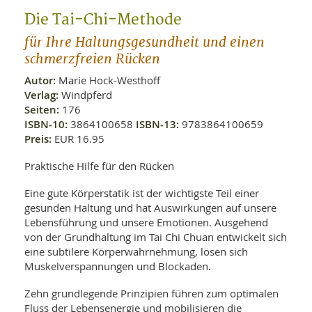
WELLNESS UND REISEN
SO
MED
Die Tai-Chi-Methode
AR
Ba
NEWS
TH
ARZ
für Ihre Haltungsgesundheit und einen
UN
NE
schmerzfreien Rücken
BA
HEI
BÜCHER
GE
Autor:
Marie Hock-Westhoff
EDE
GIF
Verlag:
Windpferd
-
MED
Seiten:
176
HEI
Ba
KR
UN
ISBN-10:
3864100658
ISBN-13:
9783864100659
VO
PH
HO
KR
A-
Preis:
EUR 16.95
VO
Z
ER
KA
A-
Praktische Hilfe für den Rücken
BL
Z
MED
BE
FAC
UN
Eine gute Körperstatik ist der wichtigste Teil einer
NA
AN
PFL
gesunden Haltung und hat Auswirkungen auf unsere
MU
Lebensführung und unsere Emotionen. Ausgehend
UN
SP
von der Grundhaltung im Tai Chi Chuan entwickelt sich
ZÄ
UN
eine subtilere Körperwahrnehmung, lösen sich
FIT
PR
Muskelverspannungen und Blockaden.
UN
WE
ALT
UN
Zehn grundlegende Prinzipien führen zum optimalen
REI
Fluss der Lebensenergie und mobilisieren die