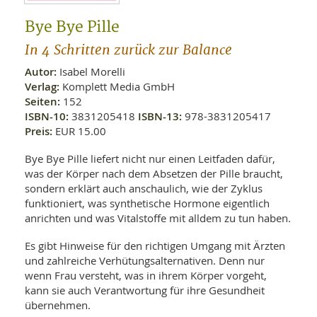
WELLNESS UND REISEN
SO
MED
AR
Bye Bye Pille
Ba
NEWS
TH
ARZ
In 4 Schritten zurück zur Balance
UN
NE
BA
HEI
BÜCHER
Autor:
Isabel Morelli
GE
EDE
Verlag:
Komplett Media GmbH
GIF
-
Seiten:
152
MED
HEI
Ba
KR
ISBN-10:
3831205418
ISBN-13:
978-3831205417
UN
VO
PH
Preis:
EUR 15.00
HO
KR
A-
VO
Z
ER
Bye Bye Pille liefert nicht nur einen Leitfaden dafür,
KA
A-
was der Körper nach dem Absetzen der Pille braucht,
BL
Z
MED
BE
sondern erklärt auch anschaulich, wie der Zyklus
FAC
UN
NA
AN
funktioniert, was synthetische Hormone eigentlich
PFL
MU
anrichten und was Vitalstoffe mit alldem zu tun haben.
UN
SP
ZÄ
UN
Es gibt Hinweise für den richtigen Umgang mit Ärzten
FIT
und zahlreiche Verhütungsalternativen. Denn nur
PR
wenn Frau versteht, was in ihrem Körper vorgeht,
UN
WE
kann sie auch Verantwortung für ihre Gesundheit
ALT
UN
übernehmen.
REI