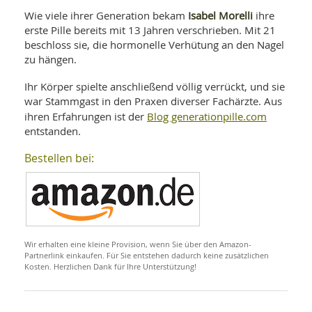
SY
UN
Isabel Morelli
Wie viele ihrer Generation bekam
ihre
LIF
DI
erste Pille bereits mit 13 Jahren verschrieben. Mit 21
MOB
beschloss sie, die hormonelle Verhütung an den Nagel
VIT
zu hängen.
UN
MI
Ihr Körper spielte anschließend völlig verrückt, und sie
WI
war Stammgast in den Praxen diverser Fachärzte. Aus
UN
Blog generationpille.com
ihren Erfahrungen ist der
FO
entstanden.
Bestellen bei:
Wir erhalten eine kleine Provision, wenn Sie über den Amazon-
Partnerlink einkaufen. Für Sie entstehen dadurch keine zusätzlichen
Kosten. Herzlichen Dank für Ihre Unterstützung!