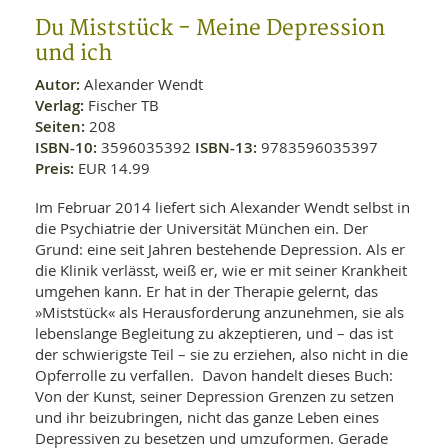
WELLNESS UND REISEN
SO
MED
Du Miststück - Meine Depression
AR
Ba
NEWS
und ich
TH
ARZ
UN
NE
Autor:
Alexander Wendt
BA
HEI
BÜCHER
Verlag:
Fischer TB
GE
EDE
GIF
Seiten:
208
-
MED
ISBN-10:
3596035392
ISBN-13:
9783596035397
HEI
Ba
KR
UN
Preis:
EUR 14.99
VO
PH
HO
KR
A-
Im Februar 2014 liefert sich Alexander Wendt selbst in
VO
Z
ER
die Psychiatrie der Universität München ein. Der
KA
A-
BL
Grund: eine seit Jahren bestehende Depression. Als er
Z
MED
BE
FAC
die Klinik verlässt, weiß er, wie er mit seiner Krankheit
UN
NA
AN
PFL
umgehen kann. Er hat in der Therapie gelernt, das
MU
»Miststück« als Herausforderung anzunehmen, sie als
UN
SP
lebenslange Begleitung zu akzeptieren, und – das ist
ZÄ
UN
der schwierigste Teil – sie zu erziehen, also nicht in die
FIT
Opferrolle zu verfallen. Davon handelt dieses Buch:
PR
UN
Von der Kunst, seiner Depression Grenzen zu setzen
WE
ALT
UN
und ihr beizubringen, nicht das ganze Leben eines
REI
Depressiven zu besetzen und umzuformen. Gerade