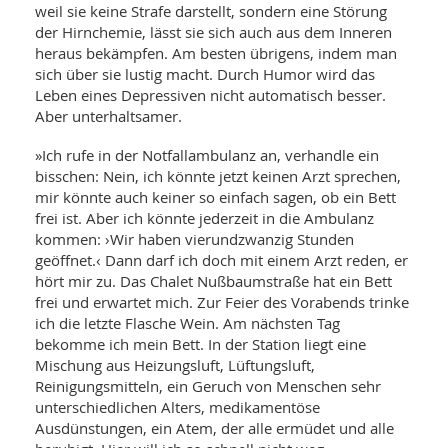
SY
weil sie keine Strafe darstellt, sondern eine Störung
UN
LIF
der Hirnchemie, lässt sie sich auch aus dem Inneren
DI
heraus bekämpfen. Am besten übrigens, indem man
MOB
VIT
sich über sie lustig macht. Durch Humor wird das
UN
Leben eines Depressiven nicht automatisch besser.
MI
Aber unterhaltsamer.
WI
»Ich rufe in der Notfallambulanz an, verhandle ein
UN
bisschen: Nein, ich könnte jetzt keinen Arzt sprechen,
FO
mir könnte auch keiner so einfach sagen, ob ein Bett
frei ist. Aber ich könnte jederzeit in die Ambulanz
kommen: ›Wir haben vierundzwanzig Stunden
geöffnet.‹ Dann darf ich doch mit einem Arzt reden, er
hört mir zu. Das Chalet Nußbaumstraße hat ein Bett
frei und erwartet mich. Zur Feier des Vorabends trinke
ich die letzte Flasche Wein. Am nächsten Tag
bekomme ich mein Bett. In der Station liegt eine
Mischung aus Heizungsluft, Lüftungsluft,
Reinigungsmitteln, ein Geruch von Menschen sehr
unterschiedlichen Alters, medikamentöse
Ausdünstungen, ein Atem, der alle ermüdet und alle