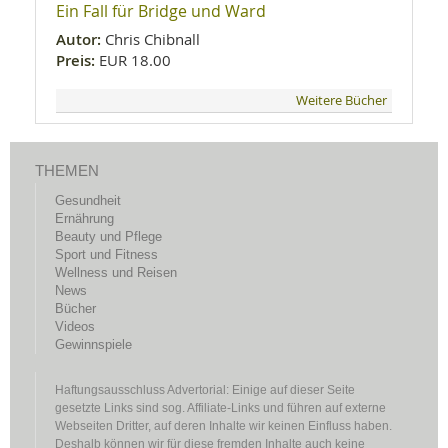
Ein Fall für Bridge und Ward
Autor:
Chris Chibnall
Preis:
EUR 18.00
Weitere Bücher
THEMEN
Gesundheit
Ernährung
Beauty und Pflege
Sport und Fitness
Wellness und Reisen
News
Bücher
Videos
Gewinnspiele
Haftungsausschluss Advertorial: Einige auf dieser Seite
gesetzte Links sind sog. Affiliate-Links und führen auf externe
Webseiten Dritter, auf deren Inhalte wir keinen Einfluss haben.
Deshalb können wir für diese fremden Inhalte auch keine