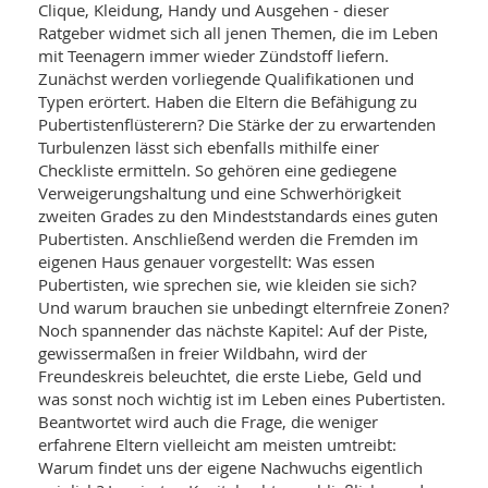
SY
Clique, Kleidung, Handy und Ausgehen - dieser
UN
LIF
Ratgeber widmet sich all jenen Themen, die im Leben
DI
mit Teenagern immer wieder Zündstoff liefern.
MOB
Zunächst werden vorliegende Qualifikationen und
VIT
UN
Typen erörtert. Haben die Eltern die Befähigung zu
MI
Pubertistenflüsterern? Die Stärke der zu erwartenden
Turbulenzen lässt sich ebenfalls mithilfe einer
WI
Checkliste ermitteln. So gehören eine gediegene
UN
Verweigerungshaltung und eine Schwerhörigkeit
FO
zweiten Grades zu den Mindeststandards eines guten
Pubertisten. Anschließend werden die Fremden im
eigenen Haus genauer vorgestellt: Was essen
Pubertisten, wie sprechen sie, wie kleiden sie sich?
Und warum brauchen sie unbedingt elternfreie Zonen?
Noch spannender das nächste Kapitel: Auf der Piste,
gewissermaßen in freier Wildbahn, wird der
Freundeskreis beleuchtet, die erste Liebe, Geld und
was sonst noch wichtig ist im Leben eines Pubertisten.
Beantwortet wird auch die Frage, die weniger
erfahrene Eltern vielleicht am meisten umtreibt:
Warum findet uns der eigene Nachwuchs eigentlich