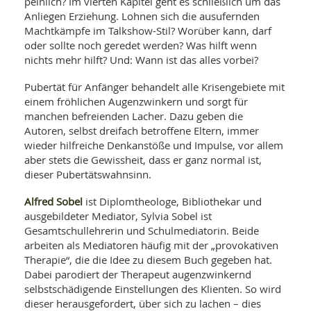
peinlich? Im vierten Kapitel geht es schließlich um das
Anliegen Erziehung. Lohnen sich die ausufernden
Machtkämpfe im Talkshow-Stil? Worüber kann, darf
oder sollte noch geredet werden? Was hilft wenn
nichts mehr hilft? Und: Wann ist das alles vorbei?
Pubertät für Anfänger behandelt alle Krisengebiete mit
einem fröhlichen Augenzwinkern und sorgt für
manchen befreienden Lacher. Dazu geben die
Autoren, selbst dreifach betroffene Eltern, immer
wieder hilfreiche Denkanstöße und Impulse, vor allem
aber stets die Gewissheit, dass er ganz normal ist,
dieser Pubertätswahnsinn.
Alfred Sobel
ist Diplomtheologe, Bibliothekar und
ausgebildeter Mediator, Sylvia Sobel ist
Gesamtschullehrerin und Schulmediatorin. Beide
arbeiten als Mediatoren häufig mit der „provokativen
Therapie“, die die Idee zu diesem Buch gegeben hat.
Dabei parodiert der Therapeut augenzwinkernd
selbstschädigende Einstellungen des Klienten. So wird
dieser herausgefordert, über sich zu lachen – dies