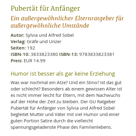
WELLNESS UND REISEN
SO
MED
Pubertät für Anfänger
AR
Ba
NEWS
TH
ARZ
Ein außergewöhnlicher Elternratgeber für
UN
NE
außergewöhnliche Umstände
BA
HEI
BÜCHER
GE
Autor:
Sylvia und Alfred Sobel
EDE
GIF
Verlag:
Gräfe und Unzer
-
MED
Seiten:
192
HEI
Ba
KR
UN
ISBN-10:
3833823380
ISBN-13:
9783833823381
VO
PH
HO
KR
A-
Preis:
EUR 14.99
VO
Z
ER
KA
A-
Humor ist besser als gar keine Erziehung
BL
Z
MED
BE
FAC
Was war nochmal ein Atze? Und ein Stino? Ist das gut
UN
NA
AN
PFL
oder schlecht? Besonders ab einem gewissen Alter ist
MU
es nicht immer leicht für Eltern, mit dem Nachwuchs
UN
SP
auf der Höhe der Zeit zu bleiben. Der GU Ratgeber
ZÄ
UN
Pubertät für Anfänger von Sylvia und Alfred Sobel
FIT
begleitet Mutter und Väter mit viel Humor und einer
PR
UN
guten Portion Satire durch die vielleicht
WE
ALT
UN
spannungsgeladenste Phase des Familienlebens.
REI