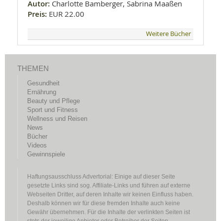
Autor:
Charlotte Bamberger, Sabrina Maaßen
Preis:
EUR 22.00
Weitere Bücher
THEMEN
Gesundheit
Ernährung
Beauty und Pflege
Sport und Fitness
Wellness und Reisen
News
Bücher
Videos
Gewinnspiele
Haftungsausschluss Advertorial: Einige auf dieser Seite
gesetzte Links sind sog. Affiliate-Links und führen auf externe
Webseiten Dritter, auf deren Inhalte wir keinen Einfluss haben.
Deshalb können wir für diese fremden Inhalte auch keine
Gewähr übernehmen. Für die Inhalte der verlinkten Seiten ist
stets der jeweilige Anbieter oder Betreiber der Seiten