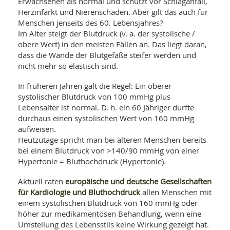
SY
Erwachsenen als normal und schützt vor Schlaganfall,
UN
Herzinfarkt und Nierenschäden. Aber gilt das auch für
LIF
DI
Menschen jenseits des 60. Lebensjahres?
MOB
Im Alter steigt der Blutdruck (v. a. der systolische /
VIT
obere Wert) in den meisten Fällen an. Das liegt daran,
UN
dass die Wände der Blutgefäße steifer werden und
MI
nicht mehr so elastisch sind.
WI
UN
In früheren Jahren galt die Regel: Ein oberer
FO
systolischer Blutdruck von 100 mmHg plus
Lebensalter ist normal. D. h. ein 60 Jähriger durfte
durchaus einen systolischen Wert von 160 mmHg
aufweisen.
Heutzutage spricht man bei älteren Menschen bereits
bei einem Blutdruck von >140/90 mmHg von einer
Hypertonie = Bluthochdruck (Hypertonie).
europäische und deutsche Gesellschaften
Aktuell raten
für Kardiologie und Bluthochdruck
allen Menschen mit
einem systolischen Blutdruck von 160 mmHg oder
höher zur medikamentösen Behandlung, wenn eine
Umstellung des Lebensstils keine Wirkung gezeigt hat.