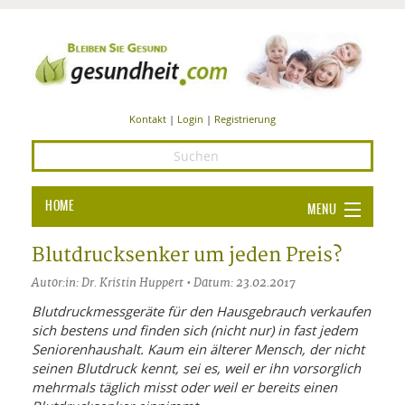
Kontakt
|
Login
|
Registrierung
HOME
MENU
Ba
GESUNDHEIT
Blutdrucksenker um jeden Preis?
GE
Autor:in: Dr. Kristin Huppert • Datum: 23.02.2017
ERNÄHRUNG
ALL
Blutdruckmessgeräte für den Hausgebrauch verkaufen
IN
Ba
BEAUTY UND PFLEGE
sich bestens und finden sich (nicht nur) in fast jedem
Seniorenhaushalt. Kaum ein älterer Mensch, der nicht
Ba
ALT
BE
SPORT UND FITNESS
seinen Blutdruck kennt, sei es, weil er ihn vorsorglich
HEI
UN
AL
mehrmals täglich misst oder weil er bereits einen
PFL
HE
ALT