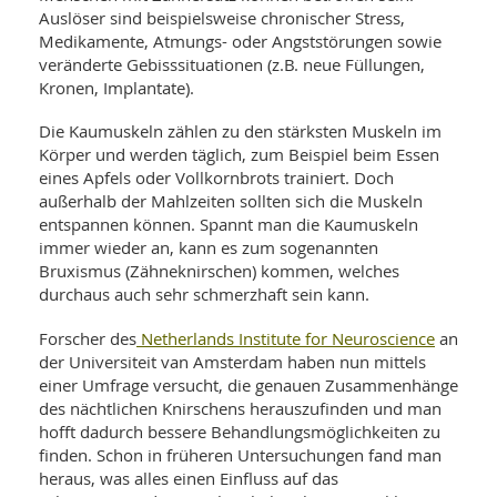
SY
Auslöser sind beispielsweise chronischer Stress,
UN
LIF
Medikamente, Atmungs- oder Angststörungen sowie
DI
veränderte Gebisssituationen (z.B. neue Füllungen,
MOB
VIT
Kronen, Implantate).
UN
MI
Die Kaumuskeln zählen zu den stärksten Muskeln im
Körper und werden täglich, zum Beispiel beim Essen
WI
eines Apfels oder Vollkornbrots trainiert. Doch
UN
außerhalb der Mahlzeiten sollten sich die Muskeln
FO
entspannen können. Spannt man die Kaumuskeln
immer wieder an, kann es zum sogenannten
Bruxismus (Zähneknirschen) kommen, welches
durchaus auch sehr schmerzhaft sein kann.
Netherlands Institute for Neuroscience
Forscher des
an
der Universiteit van Amsterdam haben nun mittels
einer Umfrage versucht, die genauen Zusammenhänge
des nächtlichen Knirschens herauszufinden und man
hofft dadurch bessere Behandlungsmöglichkeiten zu
finden. Schon in früheren Untersuchungen fand man
heraus, was alles einen Einfluss auf das