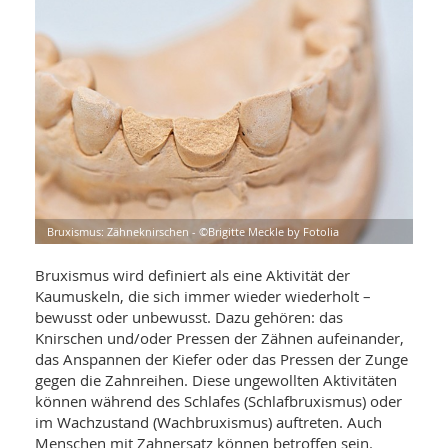
WELLNESS UND REISEN
SO
MED
AR
Ba
NEWS
TH
ARZ
UN
NE
BA
HEI
BÜCHER
GE
EDE
GIF
-
MED
HEI
Ba
KR
UN
VO
PH
HO
KR
A-
VO
Z
ER
KA
A-
Bruxismus: Zähneknirschen - ©Brigitte Meckle by Fotolia
BL
Z
MED
BE
FAC
UN
Bruxismus wird definiert als eine Aktivität der
NA
AN
PFL
Kaumuskeln, die sich immer wieder wiederholt –
MU
bewusst oder unbewusst. Dazu gehören: das
UN
SP
Knirschen und/oder Pressen der Zähnen aufeinander,
ZÄ
UN
das Anspannen der Kiefer oder das Pressen der Zunge
FIT
PR
gegen die Zahnreihen. Diese ungewollten Aktivitäten
UN
WE
können während des Schlafes (Schlafbruxismus) oder
ALT
UN
im Wachzustand (Wachbruxismus) auftreten. Auch
REI
Menschen mit Zahnersatz können betroffen sein.