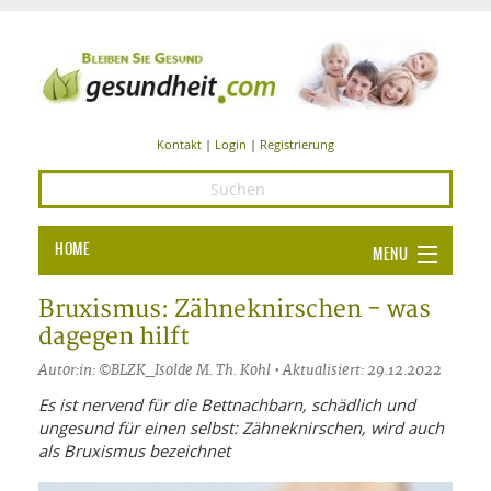
Kontakt
|
Login
|
Registrierung
HOME
MENU
Ba
GESUNDHEIT
Bruxismus: Zähneknirschen - was
dagegen hilft
GE
ERNÄHRUNG
Autor:in: ©BLZK_Isolde M. Th. Kohl • Aktualisiert: 29.12.2022
ALL
IN
Ba
BEAUTY UND PFLEGE
Es ist nervend für die Bettnachbarn, schädlich und
ungesund für einen selbst: Zähneknirschen, wird auch
Ba
ALT
BE
SPORT UND FITNESS
HEI
UN
als Bruxismus bezeichnet
AL
PFL
HE
ALT