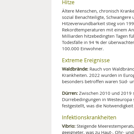
Hitze
Ältere Menschen, chronisch Krank
sozial Benachteiligte, Schwangere
Hitzeverwundbarkeit stieg von 19
Rekordtemperaturen mit einem Ans
Milliarden hitzebedingten Tagen f
Todesfälle in 94 % der überwachte
100.000 Einwohner.
Extreme Ereignisse
Waldbrände:
Rauch von Waldbrände
Krankheiten. 2022 wurden in Euro
besonders betroffen waren Süd- u
Dürren:
Zwischen 2010 und 2019 s
Dürrebedingungen in Westeuropa s
festgestellt, was die Notwendigkei
Infektionskrankheiten
Vibrio:
Steigende Meerestemperatu
geeigneter, was zu Haut-, Ohr- 