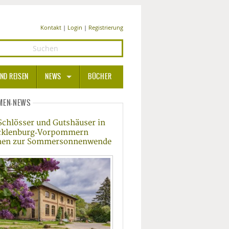
Kontakt
|
Login
|
Registrierung
ND REISEN
NEWS
BÜCHER
GESUNDHEIT
MEN-NEWS
Schlösser und Gutshäuser in
MEDIZIN UND PHARMA
klenburg‑Vorpommern
nen zur Sommersonnenwende
ERNÄHRUNG
BEAUTY UND PFLEGE
SPORT UND FITNESS
WELLNESS UND REISEN