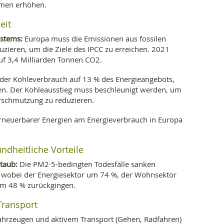
men erhöhen.
eit
ystems:
Europa muss die Emissionen aus fossilen
uzieren, um die Ziele des IPCC zu erreichen. 2021
uf 3,4 Milliarden Tonnen CO2.
der Kohleverbrauch auf 13 % des Energieangebots,
en. Der Kohleausstieg muss beschleunigt werden, um
erschmutzung zu reduzieren.
rneuerbarer Energien am Energieverbrauch in Europa
dheitliche Vorteile
staub:
Die PM2·5-bedingten Todesfälle sanken
wobei der Energiesektor um 74 %, der Wohnsektor
um 48 % zurückgingen.
Transport
hrzeugen und aktivem Transport (Gehen, Radfahren)