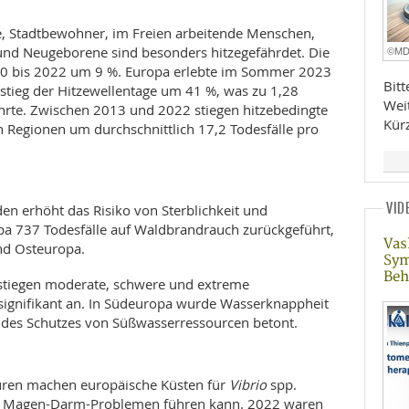
e, Stadtbewohner, im Freien arbeitende Menschen,
 und Neugeborene sind besonders hitzegefährdet. Die
©M
90 bis 2022 um 9 %. Europa erlebte im Sommer 2023
Bit
tieg der Hitzewellentage um 41 %, was zu 1,28
Wei
ührte. Zwischen 2013 und 2022 stiegen hitzebedingte
Kür
n Regionen um durchschnittlich 17,2 Todesfälle pro
VID
n erhöht das Risiko von Sterblichkeit und
pa 737 Todesfälle auf Waldbrandrauch zurückgeführt,
Vas
nd Osteuropa.
Sy
Beh
tiegen moderate, schwere und extreme
ignifikant an. In Südeuropa wurde Wasserknappheit
t des Schutzes von Süßwasserressourcen betont.
ren machen europäische Küsten für
Vibrio
spp.
und Magen-Darm-Problemen führen kann. 2022 waren