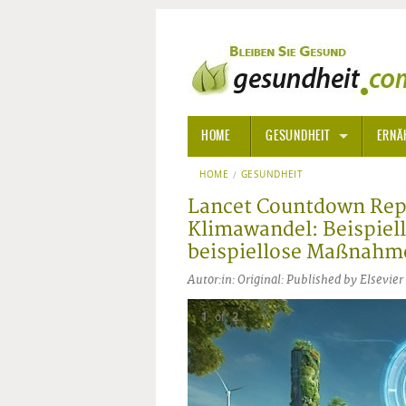
HOME
GESUNDHEIT
ERNÄ
HOME
GESUNDHEIT
ALLGEMEINE INFORMATIONE
Lancet Countdown Rep
ALTERNATIVE HEILWEISEN
AROM
Klimawandel: Beispiel
beispiellose Maßnahm
ALTERNATIVE MEDIZIN
BACH
Autor:in: Original: Published by Elsev
ARZNEI- UND HEILMITTEL
EDELS
1
of
2
GIFTSTOFFE
HOMÖ
KRANKHEITEN VON A-Z
KALIF
ANGS