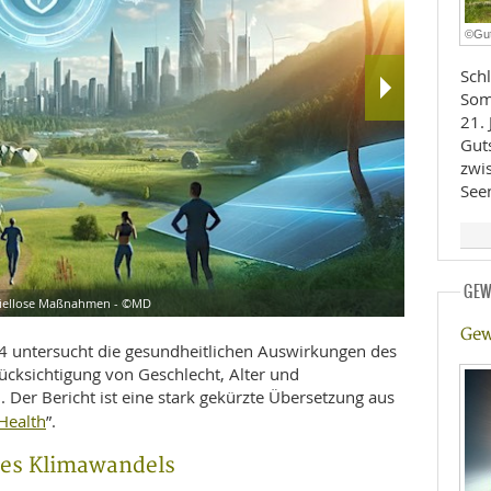
E
RHEILKUNDE
©Gu
Schl
Som
21. 
Gut
zwi
Seen
FFE
CHUNG
GEW
spiellose Maßnahmen - ©MD
Eine beispie
Gew
untersucht die gesundheitlichen Auswirkungen des
ücksichtigung von Geschlecht, Alter und
Der Bericht ist eine stark gekürzte Übersetzung aus
 Health
”.
des Klimawandels