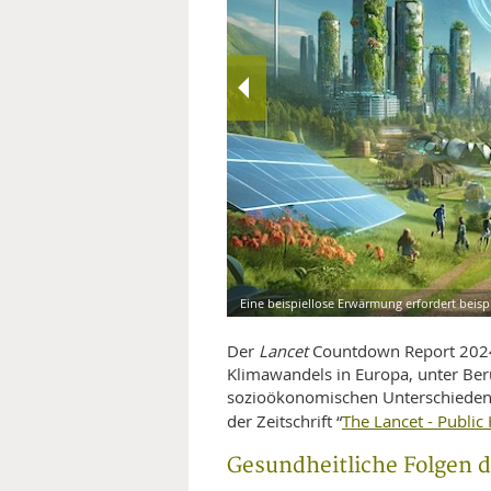
MEDIZINISCHE FACHBEGRIFF
NATU
MUND UND ZÄHNE
PRÄVENTION UND ALTER
SYMPTOME UND DIAGNOSE
VITAMINE UND MINERALSTO
WISSENSCHAFT UND FORS
Eine beispiellose Erwärmung erfordert bei
Der
Lancet
Countdown Report 2024 
Klimawandels in Europa, unter Ber
sozioökonomischen Unterschieden. 
The Lancet - Public
der Zeitschrift “
Gesundheitliche Folgen 