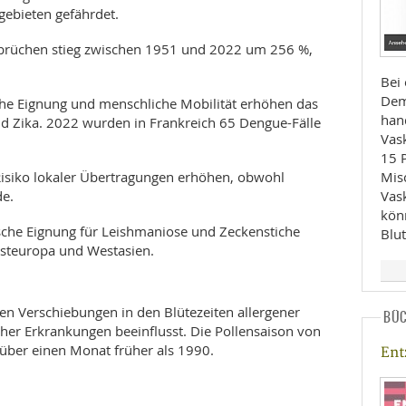
ebieten gefährdet.
brüchen stieg zwischen 1951 und 2022 um 256 %,
Bei 
Dem
he Eignung und menschliche Mobilität erhöhen das
han
d Zika. 2022 wurden in Frankreich 65 Dengue-Fälle
Vas
15 
isiko lokaler Übertragungen erhöhen, obwohl
Mis
de.
Vas
kön
sche Eignung für Leishmaniose und Zeckenstiche
Blu
Osteuropa und Westasien.
en Verschiebungen in den Blütezeiten allergener
BÜ
cher Erkrankungen beeinflusst. Die Pollensaison von
 über einen Monat früher als 1990.
En