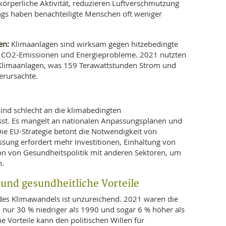
örperliche Aktivität, reduzieren Luftverschmutzung
gs haben benachteiligte Menschen oft weniger
en:
Klimaanlagen sind wirksam gegen hitzebedingte
 CO2-Emissionen und Energieprobleme. 2021 nutzten
Klimaanlagen, was 159 Terawattstunden Strom und
rursachte.
nd schlecht an die klimabedingten
t. Es mangelt an nationalen Anpassungsplänen und
Die EU-Strategie betont die Notwendigkeit von
ssung erfordert mehr Investitionen, Einhaltung von
n von Gesundheitspolitik mit anderen Sektoren, um
n.
d gesundheitliche Vorteile
 des Klimawandels ist unzureichend. 2021 waren die
nur 30 % niedriger als 1990 und sogar 6 % höher als
e Vorteile kann den politischen Willen für