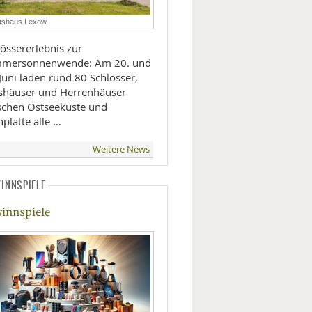
LIFESTYLE
tshaus Lexow
össererlebnis zur
MOBILITÄT
mersonnenwende: Am 20. und
Juni laden rund 80 Schlösser,
shäuser und Herrenhäuser
schen Ostseeküste und
platte alle …
Weitere News
INNSPIELE
llose Erwärmung erfordert beispiellose Maßnahmen - ©MD
innspiele