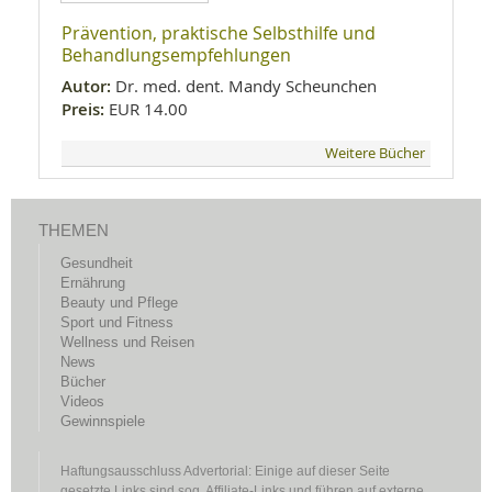
Prävention, praktische Selbsthilfe und
Behandlungsempfehlungen
Autor:
Dr. med. dent. Mandy Scheunchen
Preis:
EUR 14.00
Weitere Bücher
THEMEN
Gesundheit
Ernährung
Beauty und Pflege
Sport und Fitness
Wellness und Reisen
News
Bücher
Videos
Gewinnspiele
Haftungsausschluss Advertorial: Einige auf dieser Seite
gesetzte Links sind sog. Affiliate-Links und führen auf externe