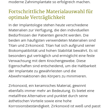
SY
moderne Zahnimplantate so erfolgreich machen.
UN
LIF
DI
Fortschrittliche Materialauswahl für
MOB
optimale Verträglichkeit
VIT
UN
In der Implantologie stehen heute verschiedene
MI
Materialien zur Verfügung, die den individuellen
Bedürfnissen der Patienten gerecht werden. Die
WI
UN
beiden am häufigsten verwendeten Materialien sind
FO
Titan und Zirkonoxid. Titan hat sich aufgrund seiner
Biokompatibilität und hohen Stabilität bewährt. Es ist
besonders gut verträglich und ermöglicht eine feste
Verwachsung mit dem Knochengewebe. Diese
Eigenschaften sind entscheidend, um die Haltbarkeit
der Implantate zu gewährleisten und die
Abwehrreaktionen des Körpers zu minimieren.
Zirkonoxid, ein keramisches Material, gewinnt
ebenfalls immer mehr an Bedeutung. Es bietet eine
metallfreie Alternative und punktet durch seine
ästhetischen Vorteile sowie eine hohe
Korrosionsbeständigkeit. Zirkonoxid ist weiß und passt