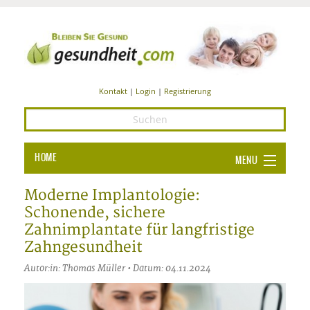
Kontakt
|
Login
|
Registrierung
HOME
MENU
Ba
GESUNDHEIT
Moderne Implantologie:
Schonende, sichere
GE
ERNÄHRUNG
Zahnimplantate für langfristige
ALL
Zahngesundheit
IN
Ba
BEAUTY UND PFLEGE
Autor:in: Thomas Müller • Datum: 04.11.2024
Ba
ALT
BE
SPORT UND FITNESS
HEI
UN
AL
PFL
HE
ALT