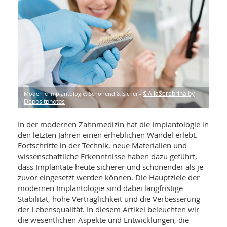
WELLNESS UND REISEN
SO
MED
AR
Ba
NEWS
TH
ARZ
UN
NE
BA
HEI
BÜCHER
GE
EDE
GIF
-
MED
HEI
Ba
KR
UN
VO
PH
Moderne Implantologie: Schonend & Sicher -
©AllaSerebrina by
HO
KR
A-
Depositphotos
VO
Z
ER
KA
A-
In der modernen Zahnmedizin hat die Implantologie in
BL
Z
MED
BE
den letzten Jahren einen erheblichen Wandel erlebt.
FAC
UN
NA
AN
Fortschritte in der Technik, neue Materialien und
PFL
MU
wissenschaftliche Erkenntnisse haben dazu geführt,
UN
SP
dass Implantate heute sicherer und schonender als je
ZÄ
UN
zuvor eingesetzt werden können. Die Hauptziele der
FIT
modernen Implantologie sind dabei langfristige
PR
Stabilität, hohe Verträglichkeit und die Verbesserung
UN
WE
der Lebensqualität. In diesem Artikel beleuchten wir
ALT
UN
die wesentlichen Aspekte und Entwicklungen, die
REI