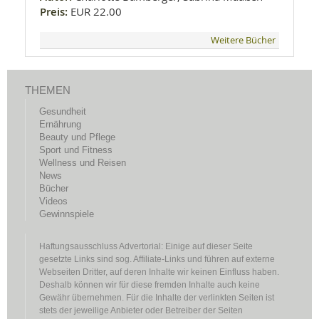
Preis:
EUR 22.00
Weitere Bücher
THEMEN
Gesundheit
Ernährung
Beauty und Pflege
Sport und Fitness
Wellness und Reisen
News
Bücher
Videos
Gewinnspiele
Haftungsausschluss Advertorial: Einige auf dieser Seite
gesetzte Links sind sog. Affiliate-Links und führen auf externe
Webseiten Dritter, auf deren Inhalte wir keinen Einfluss haben.
Deshalb können wir für diese fremden Inhalte auch keine
Gewähr übernehmen. Für die Inhalte der verlinkten Seiten ist
stets der jeweilige Anbieter oder Betreiber der Seiten