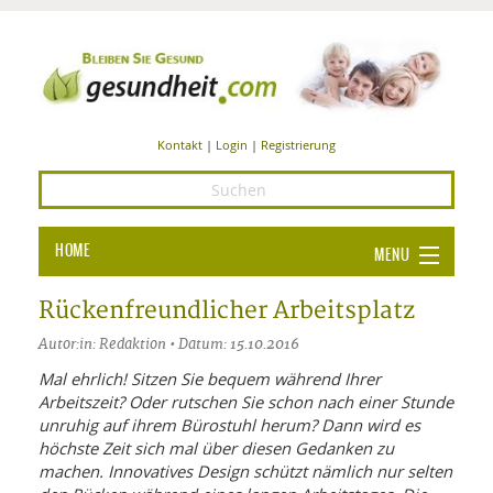
Kontakt
|
Login
|
Registrierung
HOME
MENU
Ba
GESUNDHEIT
Rückenfreundlicher Arbeitsplatz
GE
Autor:in: Redaktion • Datum: 15.10.2016
ERNÄHRUNG
ALL
Mal ehrlich! Sitzen Sie bequem während Ihrer
IN
Ba
BEAUTY UND PFLEGE
Arbeitszeit? Oder rutschen Sie schon nach einer Stunde
unruhig auf ihrem Bürostuhl herum? Dann wird es
Ba
ALT
BE
SPORT UND FITNESS
höchste Zeit sich mal über diesen Gedanken zu
HEI
UN
AL
machen. Innovatives Design schützt nämlich nur selten
PFL
HE
ALT