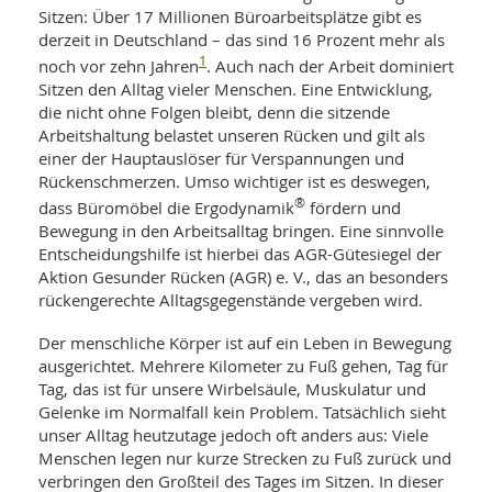
SY
Sitzen: Über 17 Millionen Büroarbeitsplätze gibt es
UN
LIF
derzeit in Deutschland – das sind 16 Prozent mehr als
DI
1
MOB
noch vor zehn Jahren
. Auch nach der Arbeit dominiert
VIT
Sitzen den Alltag vieler Menschen. Eine Entwicklung,
UN
die nicht ohne Folgen bleibt, denn die sitzende
MI
Arbeitshaltung belastet unseren Rücken und gilt als
einer der Hauptauslöser für Verspannungen und
WI
UN
Rückenschmerzen. Umso wichtiger ist es deswegen,
FO
®
dass Büromöbel die Ergodynamik
fördern und
Bewegung in den Arbeitsalltag bringen. Eine sinnvolle
Entscheidungshilfe ist hierbei das AGR-Gütesiegel der
Aktion Gesunder Rücken (AGR) e. V., das an besonders
rückengerechte Alltagsgegenstände vergeben wird.
Der menschliche Körper ist auf ein Leben in Bewegung
ausgerichtet. Mehrere Kilometer zu Fuß gehen, Tag für
Tag, das ist für unsere Wirbelsäule, Muskulatur und
Gelenke im Normalfall kein Problem. Tatsächlich sieht
unser Alltag heutzutage jedoch oft anders aus: Viele
Menschen legen nur kurze Strecken zu Fuß zurück und
verbringen den Großteil des Tages im Sitzen. In dieser