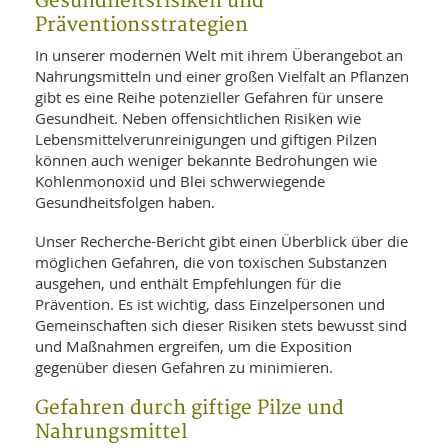
Gesundheitsrisiken und
SY
UN
Präventionsstrategien
LIF
DI
In unserer modernen Welt mit ihrem Überangebot an
MOB
VIT
Nahrungsmitteln und einer großen Vielfalt an Pflanzen
UN
gibt es eine Reihe potenzieller Gefahren für unsere
MI
Gesundheit. Neben offensichtlichen Risiken wie
Lebensmittelverunreinigungen und giftigen Pilzen
WI
können auch weniger bekannte Bedrohungen wie
UN
Kohlenmonoxid und Blei schwerwiegende
FO
Gesundheitsfolgen haben.
Unser Recherche-Bericht gibt einen Überblick über die
möglichen Gefahren, die von toxischen Substanzen
ausgehen, und enthält Empfehlungen für die
Prävention. Es ist wichtig, dass Einzelpersonen und
Gemeinschaften sich dieser Risiken stets bewusst sind
und Maßnahmen ergreifen, um die Exposition
gegenüber diesen Gefahren zu minimieren.
Gefahren durch giftige Pilze und
Nahrungsmittel