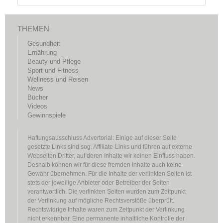
THEMEN
Gesundheit
Ernährung
Beauty und Pflege
Sport und Fitness
Wellness und Reisen
News
Bücher
Videos
Gewinnspiele
Haftungsausschluss Advertorial: Einige auf dieser Seite
gesetzte Links sind sog. Affiliate-Links und führen auf externe
Webseiten Dritter, auf deren Inhalte wir keinen Einfluss haben.
Deshalb können wir für diese fremden Inhalte auch keine
Gewähr übernehmen. Für die Inhalte der verlinkten Seiten ist
stets der jeweilige Anbieter oder Betreiber der Seiten
verantwortlich. Die verlinkten Seiten wurden zum Zeitpunkt
der Verlinkung auf mögliche Rechtsverstöße überprüft.
Rechtswidrige Inhalte waren zum Zeitpunkt der Verlinkung
nicht erkennbar. Eine permanente inhaltliche Kontrolle der