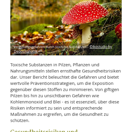
WELLNESS UND REISEN
SO
MED
AR
Ba
NEWS
TH
ARZ
UN
NE
BA
HEI
BÜCHER
GE
EDE
GIF
-
MED
HEI
Vergiftungsgefahren durch toxische Substanzen -
©Ikostudio by
Ba
KR
UN
Depositphotos
VO
PH
HO
KR
A-
VO
Z
Toxische Substanzen in Pilzen, Pflanzen und
ER
KA
A-
Nahrungsmitteln stellen ernsthafte Gesundheitsrisiken
BL
Z
MED
BE
dar. Unser Bericht beleuchtet die Gefahren und bietet
FAC
UN
wertvolle Präventionsstrategien, um die Exposition
NA
AN
PFL
gegenüber diesen Stoffen zu minimieren. Von giftigen
MU
UN
Pilzen bis hin zu unsichtbaren Gefahren wie
SP
ZÄ
Kohlenmonoxid und Blei - es ist essenziell, über diese
UN
FIT
Risiken informiert zu sein und entsprechende
PR
Maßnahmen zu ergreifen, um die Gesundheit zu
UN
WE
schützen.
ALT
UN
REI