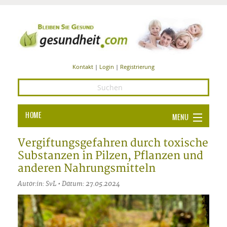
Kontakt
|
Login
|
Registrierung
HOME
MENU
Ba
GESUNDHEIT
Vergiftungsgefahren durch toxische
Substanzen in Pilzen, Pflanzen und
GE
ERNÄHRUNG
anderen Nahrungsmitteln
ALL
IN
Ba
BEAUTY UND PFLEGE
Autor:in: SvL • Datum: 27.05.2024
Ba
ALT
BE
SPORT UND FITNESS
HEI
UN
AL
PFL
HE
ALT