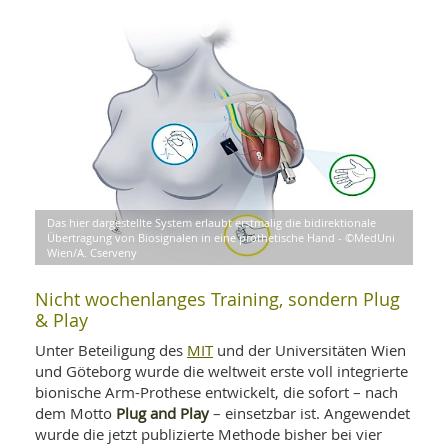
WELLNESS UND REISEN
SO
MED
AR
Ba
NEWS
TH
ARZ
UN
NE
BA
HEI
BÜCHER
GE
EDE
GIF
-
MED
HEI
Ba
KR
UN
VO
PH
HO
KR
A-
VO
Z
ER
Das hier dargestellte System erlaubt erstmalig die bidirektionale
KA
A-
Übertragung von Biosignalen in eine prothetische Hand - ©MedUni
BL
Z
MED
Wien/A. Cserveny
BE
FAC
UN
NA
AN
PFL
Nicht wochenlanges Training, sondern Plug
MU
& Play
UN
SP
ZÄ
UN
MIT
Unter Beteiligung des
und der Universitäten Wien
FIT
und Göteborg wurde die weltweit erste voll integrierte
PR
bionische Arm-Prothese entwickelt, die sofort – nach
UN
WE
Plug and Play
ALT
dem Motto
– einsetzbar ist. Angewendet
UN
wurde die jetzt publizierte Methode bisher bei vier
REI