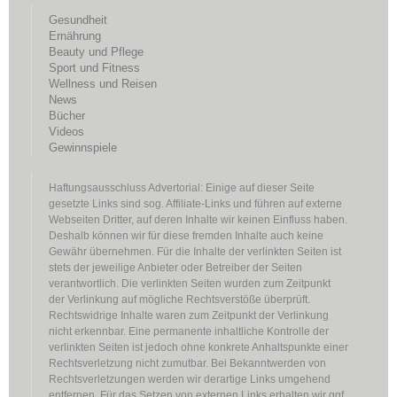
Gesundheit
Ernährung
Beauty und Pflege
Sport und Fitness
Wellness und Reisen
News
Bücher
Videos
Gewinnspiele
Haftungsausschluss Advertorial: Einige auf dieser Seite
gesetzte Links sind sog. Affiliate-Links und führen auf externe
Webseiten Dritter, auf deren Inhalte wir keinen Einfluss haben.
Deshalb können wir für diese fremden Inhalte auch keine
Gewähr übernehmen. Für die Inhalte der verlinkten Seiten ist
stets der jeweilige Anbieter oder Betreiber der Seiten
verantwortlich. Die verlinkten Seiten wurden zum Zeitpunkt
der Verlinkung auf mögliche Rechtsverstöße überprüft.
Rechtswidrige Inhalte waren zum Zeitpunkt der Verlinkung
nicht erkennbar. Eine permanente inhaltliche Kontrolle der
verlinkten Seiten ist jedoch ohne konkrete Anhaltspunkte einer
Rechtsverletzung nicht zumutbar. Bei Bekanntwerden von
Rechtsverletzungen werden wir derartige Links umgehend
entfernen. Für das Setzen von externen Links erhalten wir ggf.