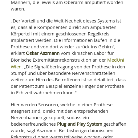
SY
Männern, die jeweils am Oberarm amputiert worden
UN
LIF
waren.
DI
MOB
„Der Vorteil und die Welt-Neuheit dieses Systems ist
VIT
es, dass alle Komponenten direkt am amputierten
UN
MI
Körperteil mit einem geschlossenen Regelkreis
implantiert werden. Die Informationen laufen in die
WI
Prothese und von dort wieder zurück ins Gehirn“,
UN
Oskar Aszmann
erklärt
vom klinischen Labor für
FO
MedUni
Bionische Extremitätenrekonstruktion an der
Wien
. „Die Signalübertragung von der Prothese in den
Stumpf und über besondere Nervenschnittstellen
weiter zum Hirn des Betroffenen ist so detailliert, dass
der Patient zum Beispiel einzelne Finger der Prothese
in Echtzeit wahrnehmen kann.“
Hier werden Sensoren, welche in einer Prothese
integriert sind, direkt mit den entsprechenden
Nervenbahnen gekoppelt, sodass ein
Plug and Play System
bedienerfreundliches
geschaffen
wurde, sagt Aszmann. Bei bisherigen bionischen
Rekonstruktionen waren teilweise wochen- oder