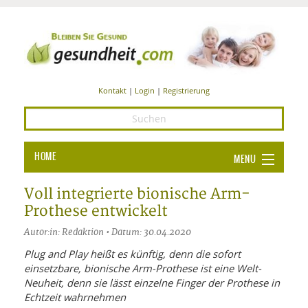
Kontakt
|
Login
|
Registrierung
HOME
MENU
Ba
GESUNDHEIT
Voll integrierte bionische Arm-
Prothese entwickelt
GE
ERNÄHRUNG
Autor:in: Redaktion • Datum: 30.04.2020
ALL
IN
Ba
BEAUTY UND PFLEGE
Plug and Play heißt es künftig, denn die sofort
einsetzbare, bionische Arm-Prothese ist eine Welt-
Ba
ALT
BE
SPORT UND FITNESS
HEI
UN
Neuheit, denn sie lässt einzelne Finger der Prothese in
AL
PFL
Echtzeit wahrnehmen
HE
ALT