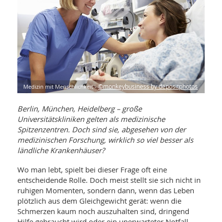
WELLNESS UND REISEN
SO
MED
AR
Ba
NEWS
TH
ARZ
UN
NE
BA
HEI
BÜCHER
GE
EDE
GIF
-
MED
HEI
Ba
KR
UN
Medizin mit Menschlichkeit -
©monkeybusiness by depositphotos
VO
PH
HO
KR
A-
VO
Z
Berlin, München, Heidelberg – große
ER
KA
A-
Universitätskliniken gelten als medizinische
BL
Z
MED
BE
Spitzenzentren. Doch sind sie, abgesehen von der
FAC
UN
medizinischen Forschung, wirklich so viel besser als
NA
AN
PFL
ländliche Krankenhäuser?
MU
UN
SP
ZÄ
Wo man lebt, spielt bei dieser Frage oft eine
UN
entscheidende Rolle. Doch meist stellt sie sich nicht in
FIT
PR
ruhigen Momenten, sondern dann, wenn das Leben
UN
WE
plötzlich aus dem Gleichgewicht gerät: wenn die
ALT
UN
Schmerzen kaum noch auszuhalten sind, dringend
REI
Hilfe gebraucht wird oder ein unerwarteter Notfall