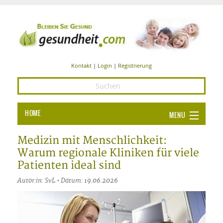
Kontakt
|
Login
|
Registrierung
HOME
MENU
Ba
GESUNDHEIT
Medizin mit Menschlichkeit:
Warum regionale Kliniken für viele
GE
ERNÄHRUNG
Patienten ideal sind
ALL
IN
Ba
BEAUTY UND PFLEGE
Autor:in: SvL • Datum: 19.06.2026
Ba
ALT
BE
SPORT UND FITNESS
HEI
UN
AL
PFL
HE
ALT