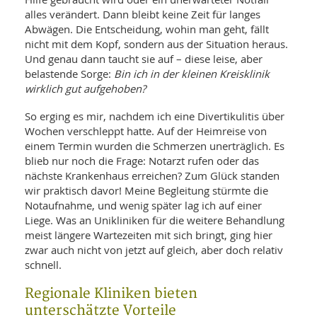
SY
UN
alles verändert. Dann bleibt keine Zeit für langes
LIF
DI
Abwägen. Die Entscheidung, wohin man geht, fällt
MOB
nicht mit dem Kopf, sondern aus der Situation heraus.
VIT
Und genau dann taucht sie auf – diese leise, aber
UN
belastende Sorge:
Bin ich in der kleinen Kreisklinik
MI
wirklich gut aufgehoben?
WI
UN
So erging es mir, nachdem ich eine Divertikulitis über
FO
Wochen verschleppt hatte. Auf der Heimreise von
einem Termin wurden die Schmerzen unerträglich. Es
blieb nur noch die Frage: Notarzt rufen oder das
nächste Krankenhaus erreichen? Zum Glück standen
wir praktisch davor! Meine Begleitung stürmte die
Notaufnahme, und wenig später lag ich auf einer
Liege. Was an Unikliniken für die weitere Behandlung
meist längere Wartezeiten mit sich bringt, ging hier
zwar auch nicht von jetzt auf gleich, aber doch relativ
schnell.
Regionale Kliniken bieten
unterschätzte Vorteile