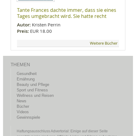
Tante Frances dachte immer, dass sie eines
Tages umgebracht wird. Sie hatte recht
Autor:
Kristen Perrin
Preis:
EUR 18.00
Weitere Bücher
THEMEN
Gesundheit
Ernährung
Beauty und Pflege
Sport und Fitness
Wellness und Reisen
News
Bücher
Videos
Gewinnspiele
Haftungsausschluss Advertorial: Einige auf dieser Seite