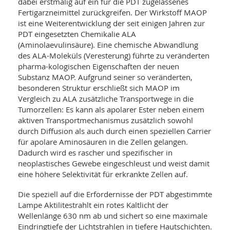
dabei erstmalig auf ein für die PDT zugelassenes
Fertigarzneimittel zurückgreifen. Der Wirkstoff MAOP
ist eine Weiterentwicklung der seit einigen Jahren zur
PDT eingesetzten Chemikalie ALA
(Aminolaevulinsäure). Eine chemische Abwandlung
des ALA-Moleküls (Veresterung) führte zu veränderten
pharma-kologischen Eigenschaften der neuen
Substanz MAOP. Aufgrund seiner so veränderten,
besonderen Struktur erschließt sich MAOP im
Vergleich zu ALA zusätzliche Transportwege in die
Tumorzellen: Es kann als apolarer Ester neben einem
aktiven Transportmechanismus zusätzlich sowohl
durch Diffusion als auch durch einen speziellen Carrier
für apolare Aminosäuren in die Zellen gelangen.
Dadurch wird es rascher und spezifischer in
neoplastisches Gewebe eingeschleust und weist damit
eine höhere Selektivität für erkrankte Zellen auf.
Die speziell auf die Erfordernisse der PDT abgestimmte
Lampe Aktilitestrahlt ein rotes Kaltlicht der
Wellenlänge 630 nm ab und sichert so eine maximale
Eindringtiefe der Lichtstrahlen in tiefere Hautschichten.