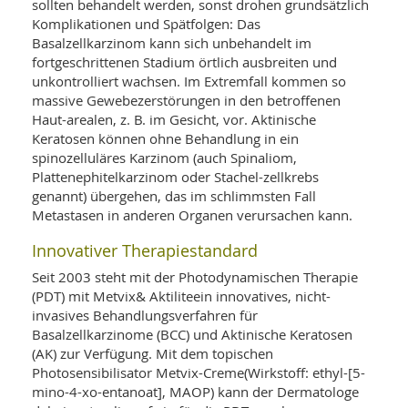
SY
sollten behandelt werden, sonst drohen grundsätzlich
UN
LIF
Komplikationen und Spätfolgen: Das
DI
Basalzellkarzinom kann sich unbehandelt im
MOB
fortgeschrittenen Stadium örtlich ausbreiten und
VIT
unkontrolliert wachsen. Im Extremfall kommen so
UN
MI
massive Gewebezerstörungen in den betroffenen
Haut-arealen, z. B. im Gesicht, vor. Aktinische
WI
Keratosen können ohne Behandlung in ein
UN
spinozelluläres Karzinom (auch Spinaliom,
FO
Plattenephitelkarzinom oder Stachel-zellkrebs
genannt) übergehen, das im schlimmsten Fall
Metastasen in anderen Organen verursachen kann.
Innovativer Therapiestandard
Seit 2003 steht mit der Photodynamischen Therapie
(PDT) mit Metvix& Aktiliteein innovatives, nicht-
invasives Behandlungsverfahren für
Basalzellkarzinome (BCC) und Aktinische Keratosen
(AK) zur Verfügung. Mit dem topischen
Photosensibilisator Metvix-Creme(Wirkstoff: ethyl-[5-
mino-4-xo-entanoat], MAOP) kann der Dermatologe