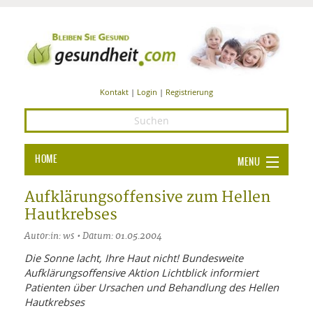
Kontakt
|
Login
|
Registrierung
HOME
MENU
Ba
GESUNDHEIT
Aufklärungsoffensive zum Hellen
Hautkrebses
GE
ERNÄHRUNG
Autor:in: ws • Datum: 01.05.2004
ALL
IN
Ba
BEAUTY UND PFLEGE
Die Sonne lacht, Ihre Haut nicht! Bundesweite
Aufklärungsoffensive Aktion Lichtblick informiert
Ba
ALT
BE
SPORT UND FITNESS
HEI
UN
Patienten über Ursachen und Behandlung des Hellen
AL
PFL
Hautkrebses
HE
ALT