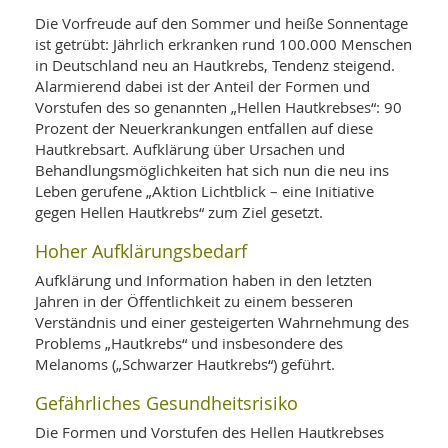
WELLNESS UND REISEN
SO
MED
Die Vorfreude auf den Sommer und heiße Sonnentage
AR
Ba
ist getrübt: Jährlich erkranken rund 100.000 Menschen
NEWS
TH
ARZ
in Deutschland neu an Hautkrebs, Tendenz steigend.
UN
NE
BA
Alarmierend dabei ist der Anteil der Formen und
HEI
BÜCHER
Vorstufen des so genannten „Hellen Hautkrebses“: 90
GE
EDE
GIF
Prozent der Neuerkrankungen entfallen auf diese
-
MED
Hautkrebsart. Aufklärung über Ursachen und
HEI
Ba
KR
UN
Behandlungsmöglichkeiten hat sich nun die neu ins
VO
PH
Leben gerufene „Aktion Lichtblick – eine Initiative
HO
KR
A-
gegen Hellen Hautkrebs“ zum Ziel gesetzt.
VO
Z
ER
KA
A-
BL
Hoher Aufklärungsbedarf
Z
MED
BE
FAC
UN
Aufklärung und Information haben in den letzten
NA
AN
PFL
Jahren in der Öffentlichkeit zu einem besseren
MU
Verständnis und einer gesteigerten Wahrnehmung des
UN
SP
ZÄ
Problems „Hautkrebs“ und insbesondere des
UN
FIT
Melanoms („Schwarzer Hautkrebs“) geführt.
PR
UN
WE
Gefährliches Gesundheitsrisiko
ALT
UN
Die Formen und Vorstufen des Hellen Hautkrebses
REI