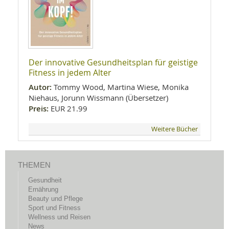
Der innovative Gesundheitsplan für geistige
Fitness in jedem Alter
Autor:
Tommy Wood, Martina Wiese, Monika
Niehaus, Jorunn Wissmann (Übersetzer)
Preis:
EUR 21.99
Weitere Bücher
THEMEN
Gesundheit
Ernährung
Beauty und Pflege
Sport und Fitness
Wellness und Reisen
News