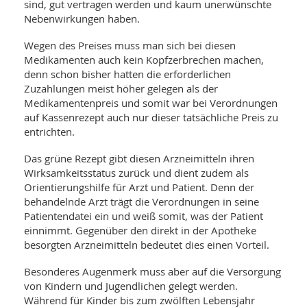
SY
sind, gut vertragen werden und kaum unerwünschte
UN
LIF
Nebenwirkungen haben.
DI
MOB
Wegen des Preises muss man sich bei diesen
VIT
Medikamenten auch kein Kopfzerbrechen machen,
UN
denn schon bisher hatten die erforderlichen
MI
Zuzahlungen meist höher gelegen als der
WI
Medikamentenpreis und somit war bei Verordnungen
UN
auf Kassenrezept auch nur dieser tatsächliche Preis zu
FO
entrichten.
Das grüne Rezept gibt diesen Arzneimitteln ihren
Wirksamkeitsstatus zurück und dient zudem als
Orientierungshilfe für Arzt und Patient. Denn der
behandelnde Arzt trägt die Verordnungen in seine
Patientendatei ein und weiß somit, was der Patient
einnimmt. Gegenüber den direkt in der Apotheke
besorgten Arzneimitteln bedeutet dies einen Vorteil.
Besonderes Augenmerk muss aber auf die Versorgung
von Kindern und Jugendlichen gelegt werden.
Während für Kinder bis zum zwölften Lebensjahr