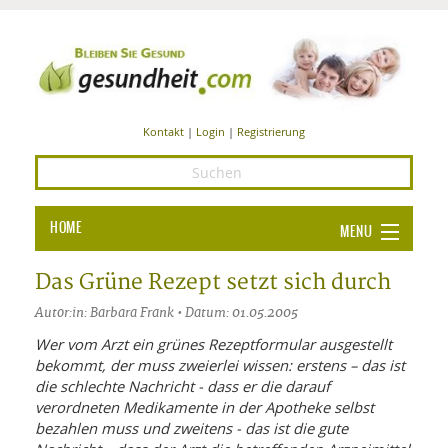
Kontakt
|
Login
|
Registrierung
HOME
MENU
Ba
GESUNDHEIT
Das Grüne Rezept setzt sich durch
GE
Autor:in: Barbara Frank • Datum: 01.05.2005
ERNÄHRUNG
ALL
Wer vom Arzt ein grünes Rezeptformular ausgestellt
IN
Ba
BEAUTY UND PFLEGE
bekommt, der muss zweierlei wissen: erstens – das ist
die schlechte Nachricht - dass er die darauf
Ba
ALT
BE
SPORT UND FITNESS
verordneten Medikamente in der Apotheke selbst
HEI
UN
AL
bezahlen muss und zweitens - das ist die gute
PFL
HE
ALT