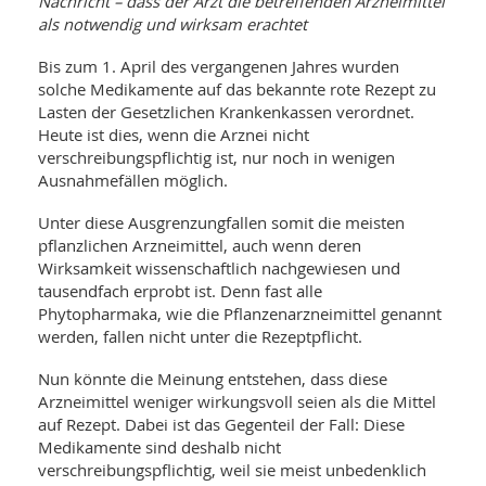
Nachricht – dass der Arzt die betreffenden Arzneimittel
WELLNESS UND REISEN
SO
MED
als notwendig und wirksam erachtet
AR
Ba
NEWS
TH
ARZ
Bis zum 1. April des vergangenen Jahres wurden
UN
NE
solche Medikamente auf das bekannte rote Rezept zu
BA
HEI
BÜCHER
Lasten der Gesetzlichen Krankenkassen verordnet.
GE
EDE
Heute ist dies, wenn die Arznei nicht
GIF
-
verschreibungspflichtig ist, nur noch in wenigen
MED
HEI
Ba
KR
UN
Ausnahmefällen möglich.
VO
PH
HO
KR
A-
Unter diese Ausgrenzungfallen somit die meisten
VO
Z
ER
pflanzlichen Arzneimittel, auch wenn deren
KA
A-
Wirksamkeit wissenschaftlich nachgewiesen und
BL
Z
MED
BE
tausendfach erprobt ist. Denn fast alle
FAC
UN
NA
AN
Phytopharmaka, wie die Pflanzenarzneimittel genannt
PFL
MU
werden, fallen nicht unter die Rezeptpflicht.
UN
SP
ZÄ
UN
Nun könnte die Meinung entstehen, dass diese
FIT
Arzneimittel weniger wirkungsvoll seien als die Mittel
PR
auf Rezept. Dabei ist das Gegenteil der Fall: Diese
UN
WE
Medikamente sind deshalb nicht
ALT
UN
verschreibungspflichtig, weil sie meist unbedenklich
REI