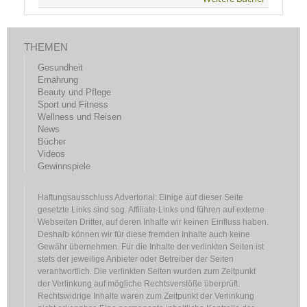
THEMEN
Gesundheit
Ernährung
Beauty und Pflege
Sport und Fitness
Wellness und Reisen
News
Bücher
Videos
Gewinnspiele
Haftungsausschluss Advertorial: Einige auf dieser Seite
gesetzte Links sind sog. Affiliate-Links und führen auf externe
Webseiten Dritter, auf deren Inhalte wir keinen Einfluss haben.
Deshalb können wir für diese fremden Inhalte auch keine
Gewähr übernehmen. Für die Inhalte der verlinkten Seiten ist
stets der jeweilige Anbieter oder Betreiber der Seiten
verantwortlich. Die verlinkten Seiten wurden zum Zeitpunkt
der Verlinkung auf mögliche Rechtsverstöße überprüft.
Rechtswidrige Inhalte waren zum Zeitpunkt der Verlinkung