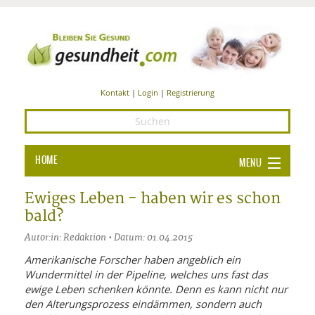
Kontakt
|
Login
|
Registrierung
HOME
MENU
Ba
GESUNDHEIT
Ewiges Leben - haben wir es schon
bald?
GE
ERNÄHRUNG
Autor:in: Redaktion • Datum: 01.04.2015
ALL
IN
Ba
BEAUTY UND PFLEGE
Amerikanische Forscher haben angeblich ein
Wundermittel in der Pipeline, welches uns fast das
Ba
ALT
BE
SPORT UND FITNESS
HEI
UN
ewige Leben schenken könnte. Denn es kann nicht nur
AL
PFL
den Alterungsprozess eindämmen, sondern auch
HE
ALT