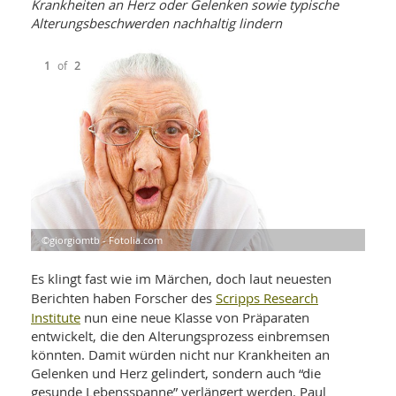
WELLNESS UND REISEN
Krankheiten an Herz oder Gelenken sowie typische
SO
MED
Alterungsbeschwerden nachhaltig lindern
AR
Ba
NEWS
TH
ARZ
UN
1
of
2
NE
BA
HEI
BÜCHER
GE
EDE
GIF
-
MED
HEI
Ba
KR
UN
VO
PH
HO
KR
A-
VO
Z
ER
KA
A-
BL
Z
MED
BE
FAC
©giorgiomtb - Fotolia.com
©Re
UN
NA
AN
PFL
MU
Es klingt fast wie im Märchen, doch laut neuesten
UN
SP
Scripps Research
Berichten haben Forscher des
ZÄ
UN
Institute
nun eine neue Klasse von Präparaten
FIT
PR
entwickelt, die den Alterungsprozess einbremsen
UN
WE
könnten. Damit würden nicht nur Krankheiten an
ALT
UN
Gelenken und Herz gelindert, sondern auch “die
REI
gesunde Lebensspanne” verlängert werden. Paul