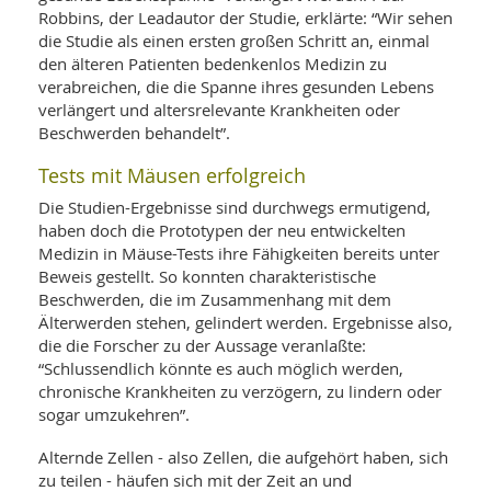
SY
Robbins, der Leadautor der Studie, erklärte: “Wir sehen
UN
LIF
die Studie als einen ersten großen Schritt an, einmal
DI
den älteren Patienten bedenkenlos Medizin zu
MOB
VIT
verabreichen, die die Spanne ihres gesunden Lebens
UN
verlängert und altersrelevante Krankheiten oder
MI
Beschwerden behandelt”.
WI
Tests mit Mäusen erfolgreich
UN
FO
Die Studien-Ergebnisse sind durchwegs ermutigend,
haben doch die Prototypen der neu entwickelten
Medizin in Mäuse-Tests ihre Fähigkeiten bereits unter
Beweis gestellt. So konnten charakteristische
Beschwerden, die im Zusammenhang mit dem
Älterwerden stehen, gelindert werden. Ergebnisse also,
die die Forscher zu der Aussage veranlaßte:
“Schlussendlich könnte es auch möglich werden,
chronische Krankheiten zu verzögern, zu lindern oder
sogar umzukehren”.
Alternde Zellen - also Zellen, die aufgehört haben, sich
zu teilen - häufen sich mit der Zeit an und