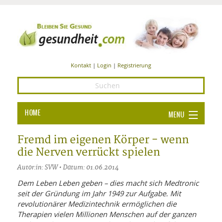
Kontakt
|
Login
|
Registrierung
HOME
MENU
Ba
GESUNDHEIT
Fremd im eigenen Körper - wenn
die Nerven verrückt spielen
GE
ERNÄHRUNG
Autor:in: SVW • Datum: 01.06.2014
ALL
IN
Ba
BEAUTY UND PFLEGE
Dem Leben Leben geben – dies macht sich Medtronic
seit der Gründung im Jahr 1949 zur Aufgabe. Mit
Ba
ALT
BE
SPORT UND FITNESS
HEI
UN
revolutionärer Medizintechnik ermöglichen die
AL
PFL
Therapien vielen Millionen Menschen auf der ganzen
HE
ALT