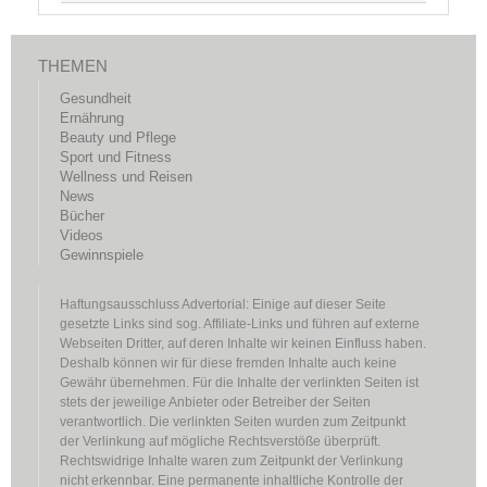
THEMEN
Gesundheit
Ernährung
Beauty und Pflege
Sport und Fitness
Wellness und Reisen
News
Bücher
Videos
Gewinnspiele
Haftungsausschluss Advertorial: Einige auf dieser Seite
gesetzte Links sind sog. Affiliate-Links und führen auf externe
Webseiten Dritter, auf deren Inhalte wir keinen Einfluss haben.
Deshalb können wir für diese fremden Inhalte auch keine
Gewähr übernehmen. Für die Inhalte der verlinkten Seiten ist
stets der jeweilige Anbieter oder Betreiber der Seiten
verantwortlich. Die verlinkten Seiten wurden zum Zeitpunkt
der Verlinkung auf mögliche Rechtsverstöße überprüft.
Rechtswidrige Inhalte waren zum Zeitpunkt der Verlinkung
nicht erkennbar. Eine permanente inhaltliche Kontrolle der