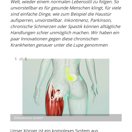
WELLNESS UND REISEN
Welt, wieder einem normalen Lebensstil zu folgen. So
SO
MED
unvorstellbar es für gesunde Menschen klingt, für viele
AR
Ba
NEWS
sind einfache Dinge, wie zum Beispiel die Haustür
TH
ARZ
aufsperren, unvorstellbar. Inkontinenz, Parkinson,
UN
NE
BA
HEI
chronische Schmerzen oder Spastik können alltägliche
BÜCHER
Handlungen schier unmöglich machen. Wir haben ein
GE
EDE
GIF
paar Innovationen gegen diese chronischen
-
MED
Krankheiten genauer unter die Lupe genommen
HEI
Ba
KR
UN
VO
PH
HO
KR
A-
1
of
5
VO
Z
ER
KA
A-
BL
Z
MED
BE
FAC
UN
NA
AN
PFL
MU
UN
SP
ZÄ
UN
FIT
PR
UN
WE
©Medtronic GmbH
©Me
©Me
©Me
©Me
ALT
UN
REI
Unser Körper ist ein komplexes System aus