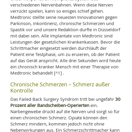
SY
verschiedenen Nervenbahnen. Wenn diese Nerven
UN
LIF
verrückt spielen, kann so einiges schief gehen.
DI
Medtronic stellte seine neuesten Innovationen gegen
MOB
VIT
Parkinson, Inkontinenz, chronische Schmerzen und
UN
Spastik vor und unsere Redaktion durfte in Düsseldorf
MI
mit dabei sein. Alle Implantate von Medtronic sind
Leistungen der gesetzlichen Krankenkassen. Bevor die
WI
Schrittmacher eingesetzt werden durchläuft der
UN
FO
Patient eine Testphase, um zu eruieren, ob der Patient
auf das Gerät anspricht. Alle drei Sekunden wird heute
ein chronisch kranker Mensch mit einer Therapie von
Medtronic behandelt [^1] .
Chronische Schmerzen – Schmerz außer
Kontrolle
30
Das Failed Back Surgery Syndrom tritt bei ungefähr
Prozent aller Bandscheiben-Operierten
ein.
Narbengewebe drückt auf die Nerven und sorgt so für
einen chronischen Schmerz. Opiate können den
Schmerz mindern, kommen jedoch nicht ohne
Nebenwirkungen aus. Ein Schmerzschrittmacher kann