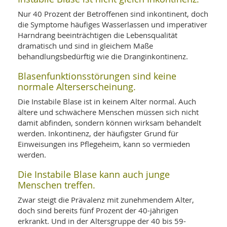
WELLNESS UND REISEN
SO
MED
Nur 40 Prozent der Betroffenen sind inkontinent, doch
AR
Ba
NEWS
die Symptome häufiges Wasserlassen und imperativer
TH
ARZ
Harndrang beeinträchtigen die Lebensqualität
UN
NE
BA
HEI
BÜCHER
dramatisch und sind in gleichem Maße
GE
behandlungsbedürftig wie die Dranginkontinenz.
EDE
GIF
-
MED
Blasenfunktionsstörungen sind keine
HEI
Ba
KR
UN
normale Alterserscheinung.
VO
PH
HO
KR
A-
Die Instabile Blase ist in keinem Alter normal. Auch
VO
Z
ER
ältere und schwächere Menschen müssen sich nicht
KA
A-
damit abfinden, sondern können wirksam behandelt
BL
Z
MED
BE
werden. Inkontinenz, der häufigster Grund für
FAC
UN
NA
AN
Einweisungen ins Pflegeheim, kann so vermieden
PFL
MU
werden.
UN
SP
ZÄ
Die Instabile Blase kann auch junge
UN
FIT
Menschen treffen.
PR
Zwar steigt die Prävalenz mit zunehmendem Alter,
UN
WE
ALT
doch sind bereits fünf Prozent der 40-jährigen
UN
REI
erkrankt. Und in der Altersgruppe der 40 bis 59-