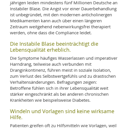
SY
jährigen leiden mindestens fünf Millionen Deutsche an
UN
LIF
Instabiler Blase. Die Angst vor einer Dauerbehandlung
DI
ist unbegründet, mit den modernen anticholinergen
MOB
Medikamenten kann auch über einen längeren
VIT
UN
Zeitraum weitgehend nebenwirkungsfrei therapiert
MI
werden, ohne dass die Compliance leidet.
WI
Die Instabile Blase beeinträchtigt die
UN
Lebensqualität erheblich.
FO
Die Symptome häufiges Wasserlassen und imperativer
Harndrang, teilweise auch verbunden mit
Dranginkontinenz, führen meist in soziale Isolation,
zum Verlust des Selbstwertgefühls und zu drastischen
Verhaltensänderungen. Befragungen zeigen:
Betroffene fühlen sich in ihrer Lebensqualität weit
stärker eingeschränkt als bei anderen chronischen
Krankheiten wie beispielsweise Diabetes.
Windeln und Vorlagen sind keine wirksame
Hilfe.
Patienten greifen oft zu Hilfsmitteln wie Vorlagen, weil