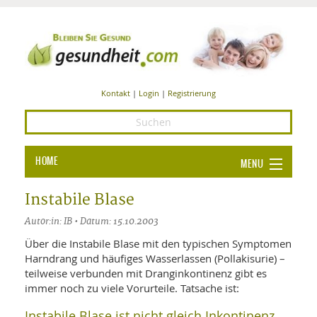
Kontakt
|
Login
|
Registrierung
HOME
MENU
Ba
GESUNDHEIT
Instabile Blase
GE
Autor:in: IB • Datum: 15.10.2003
ERNÄHRUNG
ALL
Über die Instabile Blase mit den typischen Symptomen
IN
Ba
BEAUTY UND PFLEGE
Harndrang und häufiges Wasserlassen (Pollakisurie) –
teilweise verbunden mit Dranginkontinenz gibt es
Ba
ALT
BE
SPORT UND FITNESS
immer noch zu viele Vorurteile. Tatsache ist:
HEI
UN
AL
PFL
Instabile Blase ist nicht gleich Inkontinenz.
HE
ALT