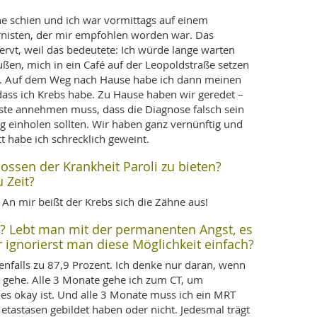
ne schien und ich war vormittags auf einem
rnisten, der mir empfohlen worden war. Das
rvt, weil das bedeutete: Ich würde lange warten
ßen, mich in ein Café auf der Leopoldstraße setzen
en. Auf dem Weg nach Hause habe ich dann meinen
ass ich Krebs habe. Zu Hause haben wir geredet –
ste annehmen muss, dass die Diagnose falsch sein
g einholen sollten. Wir haben ganz vernünftig und
tt habe ich schrecklich geweint.
ossen der Krankheit Paroli zu bieten?
 Zeit?
 An mir beißt der Krebs sich die Zähne aus!
? Lebt man mit der permanenten Angst, es
ignorierst man diese Möglichkeit einfach?
denfalls zu 87,9 Prozent. Ich denke nur daran, wenn
 gehe. Alle 3 Monate gehe ich zum CT, um
es okay ist. Und alle 3 Monate muss ich ein MRT
tastasen gebildet haben oder nicht. Jedesmal trägt