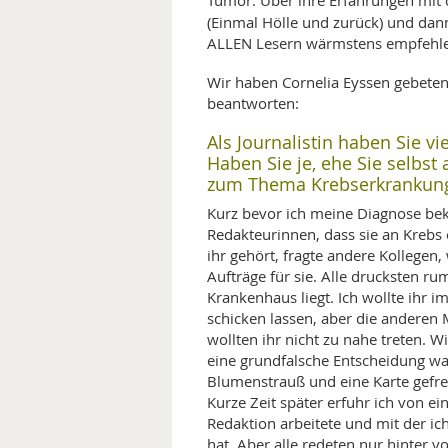
Tumor. Über ihre Erfahrungen mit d
(Einmal Hölle und zurück) und da
ALLEN Lesern wärmstens empfehl
Wir haben Cornelia Eyssen gebeten
beantworten:
Als Journalistin haben Sie v
Haben Sie je, ehe Sie selbs
zum Thema Krebserkrankung
Kurz bevor ich meine Diagnose bek
Redakteurinnen, dass sie an Krebs 
ihr gehört, fragte andere Kollegen, 
Aufträge für sie. Alle drucksten ru
Krankenhaus liegt. Ich wollte ihr
schicken lassen, aber die anderen 
wollten ihr nicht zu nahe treten. Wi
eine grundfalsche Entscheidung war
Blumenstrauß und eine Karte gefreu
Kurze Zeit später erfuhr ich von ei
Redaktion arbeitete und mit der ich
hat. Aber alle redeten nur hinter 