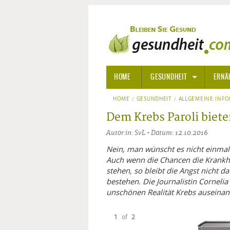
HOME
GESUNDHEIT
ERNÄ
HOME
GESUNDHEIT
ALLGEMEINE INFORMATIONE
ALLGEMEINE INF
Dem Krebs Paroli biete
ALTERNATIVE HEILWEISEN
AROM
Autor:in: SvL • Datum: 12.10.2016
ALTERNATIVE MEDIZIN
BACH
Nein, man wünscht es nicht einmal
Auch wenn die Chancen die Krankhe
stehen, so bleibt die Angst nicht
ARZNEI- UND HEILMITTEL
EDELS
bestehen. Die Journalistin Corneli
unschönen Realität Krebs auseinande
GIFTSTOFFE
HOMÖ
1
of
2
KRANKHEITEN VON A-Z
KALIF
ANGS