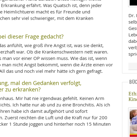
 Erkrankung erfährt. Was Quatsch ist, denn jeder
se Heimlichtuerei macht es für Freunde und
Dr.
hen sehr viel schwieriger, mit dem Kranken
selb
Ges
Leb
ei dieser Frage gedacht?
dab
 das anfühlt, wie groß ihre Angst ist, was sie denkt,
ver
merzhaft war. Ob die Krankenschwestern nett waren.
spr
as man vor einer OP wissen muss. Wie das ist, wenn
 man nicht Angst bekommt, wenn die Ärzte einen vor
All das und noch viel mehr hätte ich gern gefragt.
BÜ
ung, mal den Gedanken verfolgt,
r zu erkranken?
Eth
kenhaus. Mir hat nie irgendwas gefehlt. Keinen Arm
Kin
chts. Ich hatte nur ab und zu eine Bronchitis. Als ich
ahren habe ich damit aufgehört und sofort
. Zuerst reichten die Luft und die Kraft nur für 200
ocker 1 Stunde joggen und hinterher noch 15 Minuten