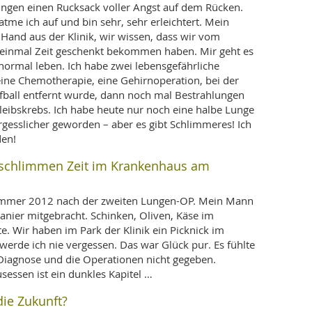
ngen einen Rucksack voller Angst auf dem Rücken.
atme ich auf und bin sehr, sehr erleichtert. Mein
and aus der Klinik, wir wissen, dass wir vom
r einmal Zeit geschenkt bekommen haben. Mir geht es
normal leben. Ich habe zwei lebensgefährliche
ne Chemotherapie, eine Gehirnoperation, bei der
lfball entfernt wurde, dann noch mal Bestrahlungen
leibskrebs. Ich habe heute nur noch eine halbe Lunge
gesslicher geworden – aber es gibt Schlimmeres! Ich
den!
 schlimmen Zeit im Krankenhaus am
Sommer 2012 nach der zweiten Lungen-OP. Mein Mann
anier mitgebracht. Schinken, Oliven, Käse im
e. Wir haben im Park der Klinik ein Picknick im
erde ich nie vergessen. Das war Glück pur. Es fühlte
e Diagnose und die Operationen nicht gegeben.
ssen ist ein dunkles Kapitel …
die Zukunft?