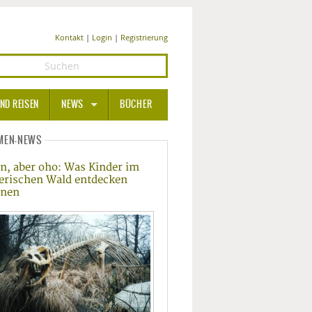
Kontakt
|
Login
|
Registrierung
ND REISEN
NEWS
BÜCHER
GESUNDHEIT
MEN-NEWS
in, aber oho: Was Kinder im
MEDIZIN UND PHARMA
erischen Wald entdecken
nnen
ERNÄHRUNG
BEAUTY UND PFLEGE
SPORT UND FITNESS
WELLNESS UND REISEN