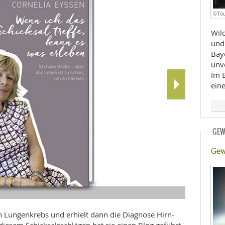
E
RHEILKUNDE
©Tou
Wil
und
Bay
unv
Im 
ein
FFE
GEW
CHUNG
Gew
Es geht mir 
n Lungenkrebs und erhielt dann die Diagnose Hirn-