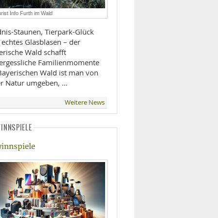
LIFESTYLE
rist Info Furth im Wald
dnis-Staunen, Tierpark-Glück
MOBILITÄT
 echtes Glasblasen – der
erische Wald schafft
ergessliche Familienmomente
Bayerischen Wald ist man von
er Natur umgeben, …
Weitere News
INNSPIELE
innspiele
gut - ©Copyright Uwe Bendixen