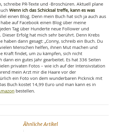
, schreibe PR-Texte und -Broschüren. Aktuell plane
Wenn ich das Schicksal treffe, kann es was
 Buch
rallel einen Blog. Denn mein Buch hat sich ja auch aus
h habe auf Facebook einen Blog über meine
jeden Tag über Hunderte neue Follower und
Dieser Erfolg hat mich sehr berührt. Denn Krebs
de haben dann gesagt: „Conny, schreib ein Buch. Du
z vielen Menschen helfen, ihnen Mut machen und
 Kraft findet, um zu kämpfen, sich nicht
dann ein gutes Jahr gearbeitet. Es hat 336 Seiten
ielen privaten Fotos – wie ich auf der Intensivstation
hrend mein Arzt mir die Haare vor der
türlich ein Foto von dem wunderbaren Picknick mit
Das Buch kostet 14,99 Euro und man kann es in
Amazon
bestellen.
Ähnliche Artikel