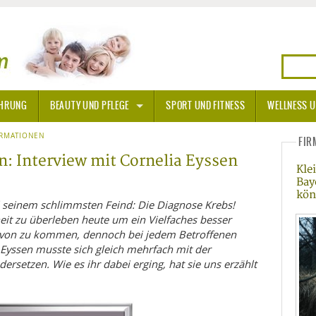
HRUNG
BEAUTY UND PFLEGE
SPORT UND FITNESS
WELLNESS U
N
ORMATIONEN
SONNENSCHUTZ
FIR
n: Interview mit Cornelia Eyssen
Kle
A THERAPIE
Bay
kö
BLÜTEN
 seinem schlimmsten Feind: Die Diagnose Krebs!
it zu überleben heute um ein Vielfaches besser
 davon zu kommen, dennoch bei jedem Betroffenen
TEINE - HEILSTEINE
a Eyssen musste sich gleich mehrfach mit der
rsetzen. Wie es ihr dabei erging, hat sie uns erzählt
OPATHIE
ORNISCHE BLÜTEN
T