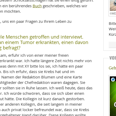
iesem Schicksalsschlägen hat sie einen Blog geführt
Buch
nn ein berührendes
geschrieben, welches wir
en möchten.
©M
, uns ein paar Fragen zu Ihrem Leben zu
Bit
Wei
Kür
iele Menschen getroffen und interviewt.
t an einem Tumor erkrankten, einen davon
 befragt?
am, erfuhr ich von einer meiner freien
VID
erkrankt war. Ich hatte längere Zeit nichts mehr von
was denn mit XY bitte los sei, ich hätte ein paar
Geh
m. Bis ich erfuhr, dass sie Krebs hat und im
 im Namen der Redaktion Blumen und eine Karte
Mitglieder der Chefredaktion waren dagegen. Sie
r sollten sie in Ruhe lassen. Ich weiß heute, dass das
. Ich würde schwören, dass sie sich über einen
t hätte. Die Kollegin ist kurz danach gestorben.
ner anderen Kollegin, die seit langem in meiner
 auch privat locker befreundet war, dass sie Krebs
vorgehaltener Hand darüber. Diese Kollegin wollte