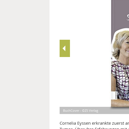
MEDIZINISCHE FACHBEGRIFF
NATU
MUND UND ZÄHNE
PRÄVENTION UND ALTER
SYMPTOME UND DIAGNOSE
VITAMINE UND MINERALSTO
WISSENSCHAFT UND FORS
BuchCover - ©ZS Verlag
Cornelia Eyssen erkrankte zuerst a