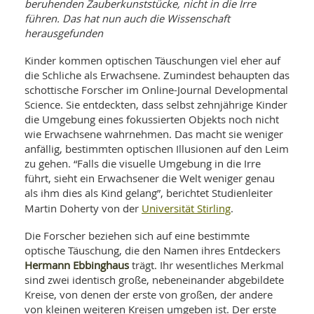
WELLNESS UND REISEN
beruhenden Zauberkunststücke, nicht in die Irre
SO
MED
führen. Das hat nun auch die Wissenschaft
AR
Ba
NEWS
herausgefunden
TH
ARZ
UN
NE
BA
Kinder kommen optischen Täuschungen viel eher auf
HEI
BÜCHER
die Schliche als Erwachsene. Zumindest behaupten das
GE
EDE
GIF
schottische Forscher im Online-Journal Developmental
-
MED
Science. Sie entdeckten, dass selbst zehnjährige Kinder
HEI
Ba
KR
UN
die Umgebung eines fokussierten Objekts noch nicht
VO
PH
wie Erwachsene wahrnehmen. Das macht sie weniger
HO
KR
A-
anfällig, bestimmten optischen Illusionen auf den Leim
VO
Z
ER
KA
A-
zu gehen. “Falls die visuelle Umgebung in die Irre
BL
Z
MED
führt, sieht ein Erwachsener die Welt weniger genau
BE
FAC
UN
als ihm dies als Kind gelang”, berichtet Studienleiter
NA
AN
PFL
Universität Stirling
Martin Doherty von der
.
MU
UN
SP
Die Forscher beziehen sich auf eine bestimmte
ZÄ
UN
optische Täuschung, die den Namen ihres Entdeckers
FIT
PR
Hermann Ebbinghaus
trägt. Ihr wesentliches Merkmal
UN
WE
sind zwei identisch große, nebeneinander abgebildete
ALT
UN
Kreise, von denen der erste von großen, der andere
REI
von kleinen weiteren Kreisen umgeben ist. Der erste