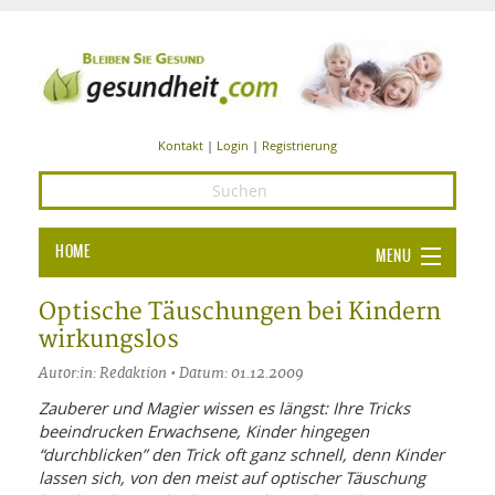
Kontakt
|
Login
|
Registrierung
HOME
MENU
Ba
GESUNDHEIT
Optische Täuschungen bei Kindern
wirkungslos
GE
ERNÄHRUNG
Autor:in: Redaktion • Datum: 01.12.2009
ALL
IN
Ba
BEAUTY UND PFLEGE
Zauberer und Magier wissen es längst: Ihre Tricks
beeindrucken Erwachsene, Kinder hingegen
Ba
ALT
BE
SPORT UND FITNESS
HEI
UN
“durchblicken” den Trick oft ganz schnell, denn Kinder
AL
PFL
lassen sich, von den meist auf optischer Täuschung
HE
ALT