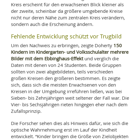
SY
Kreis erscheint für den erwachsenen Blick kleiner als
UN
LIF
der zweite, scheinbar da größere umgebende Kreise
DI
nicht nur deren Nähe zum zentralen Kreis verändern,
MOB
VIT
sondern auch die Erscheinung ändern.
UN
MI
Fehlende Entwicklung schützt vor Trugbild
150
WI
Um den Nachweis zu erbringen, zeigte Doherty
UN
Kindern im Kindergarten- und Volksschulalter mehrere
FO
Bilder mit dem Ebbinghaus-Effekt
und verglich die
Daten mit denen von 24 Studenten. Beide Gruppen
sollten von zwei abgebildeten, teils verschieden
großen Kreisen den größeren bestimmen. Es zeigte
sich, dass sich die meisten Erwachsenen von den
Kreisen in der Umgebung irreführen ließen, was bei
Sieben- bis Zehnjährigen weit seltener der Fall war. Die
Vier- bis Sechsjährigen rieten hingegen eher nach dem
Zufallsprinzip.
Die Forscher sehen dies als Hinweis dafür, wie sich die
optische Wahrnehmung erst im Lauf der Kindheit
entwickelt. “Kinder bringen die Größe von Zielobjekten