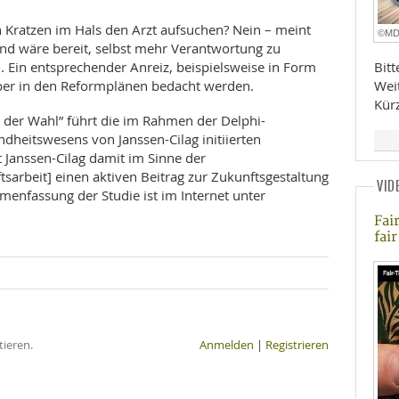
n Kratzen im Hals den Arzt aufsuchen? Nein – meint
©M
und wäre bereit, selbst mehr Verantwortung zu
Bit
Ein entsprechender Anreiz, beispielsweise in Form
Wei
 aber in den Reformplänen bedacht werden.
Kür
or der Wahl” führt die im Rahmen der Delphi-
dheitswesens von Janssen-Cilag initiierten
et Janssen-Cilag damit im Sinne der
arbeit] einen aktiven Beitrag zur Zukunftsgestaltung
VID
nfassung der Studie ist im Internet unter
Fai
fai
ieren.
Anmelden
|
Registrieren