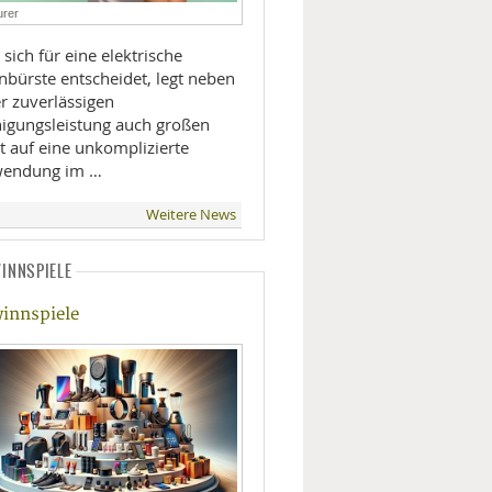
rer
LIFESTYLE
sich für eine elektrische
nbürste entscheidet, legt neben
MOBILITÄT
r zuverlässigen
nigungsleistung auch großen
t auf eine unkomplizierte
endung im …
Weitere News
INNSPIELE
innspiele