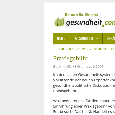
HOME
GESUNDHEIT
ERNÄ
HOME
GESUNDHEIT
ALLGEMEINE INFORMATIONE
ALLGEMEINE INF
Praxisgebühr
ALTERNATIVE HEILWEISEN
AROM
Autor:in: MF • Datum: 17.10.2003
ALTERNATIVE MEDIZIN
BACH
Im deutschen Gesundheitssystem is
Vorsitzende der neuen Expertenkom
gesundheitspolitische Diskussion e
ARZNEI- UND HEILMITTEL
EDELS
Praxisgebühr.
GIFTSTOFFE
HOMÖ
Was bedeutet das für den Patiente
Einführung einer Praxisgebühr von 
KRANKHEITEN VON A-Z
KALIF
ANGS
Erstbesuch. Das heißt: Handelt es