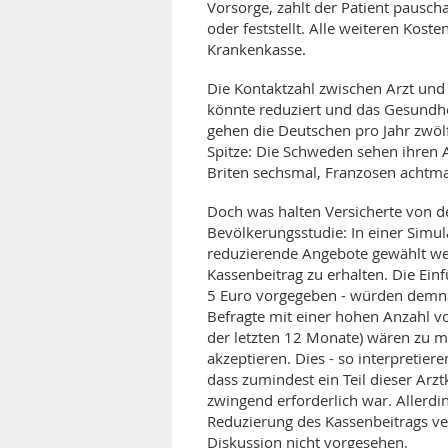
Vorsorge, zahlt der Patient pausc
oder feststellt. Alle weiteren Kos
MEDIZINISCHE FACHBEGRIFF
NATU
Krankenkasse.
MUND UND ZÄHNE
Die Kontaktzahl zwischen Arzt und
könnte reduziert und das Gesundhei
PRÄVENTION UND ALTER
gehen die Deutschen pro Jahr zwöl
Spitze: Die Schweden sehen ihren A
SYMPTOME UND DIAGNOSE
Briten sechsmal, Franzosen achtmal
Doch was halten Versicherte von de
VITAMINE UND MINERALSTO
Bevölkerungsstudie: In einer Simul
reduzierende Angebote gewählt we
WISSENSCHAFT UND FORS
Kassenbeitrag zu erhalten. Die Ein
5 Euro vorgegeben - würden demnac
Befragte mit einer hohen Anzahl v
der letzten 12 Monate) wären zu me
akzeptieren. Dies - so interpretier
dass zumindest ein Teil dieser Arzt
zwingend erforderlich war. Allerdi
Reduzierung des Kassenbeitrags ve
Diskussion nicht vorgesehen.