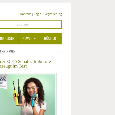
Kontakt
|
Login
|
Registrierung
ND REISEN
NEWS
BÜCHER
GESUNDHEIT
MEN-NEWS
rer SC 50 Schallzahnbürste
MEDIZIN UND PHARMA
rzeugt im Test
ERNÄHRUNG
BEAUTY UND PFLEGE
SPORT UND FITNESS
WELLNESS UND REISEN