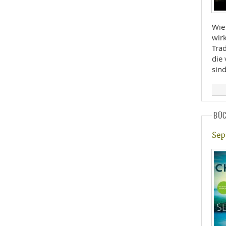
Wie 
wirk
Tra
die
sin
BÜ
Sep