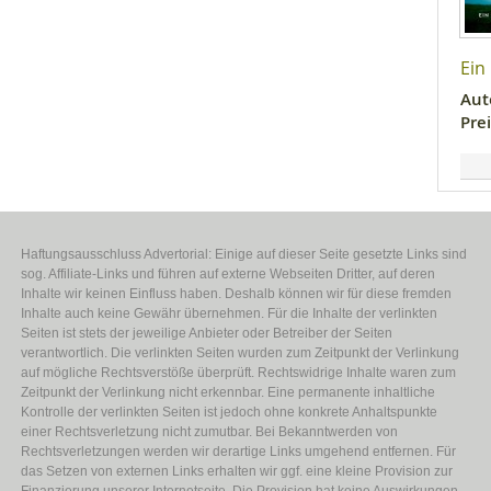
Ein
Aut
Prei
Haftungsausschluss Advertorial: Einige auf dieser Seite gesetzte Links sind
sog. Affiliate-Links und führen auf externe Webseiten Dritter, auf deren
Inhalte wir keinen Einfluss haben. Deshalb können wir für diese fremden
Inhalte auch keine Gewähr übernehmen. Für die Inhalte der verlinkten
Seiten ist stets der jeweilige Anbieter oder Betreiber der Seiten
verantwortlich. Die verlinkten Seiten wurden zum Zeitpunkt der Verlinkung
auf mögliche Rechtsverstöße überprüft. Rechtswidrige Inhalte waren zum
Zeitpunkt der Verlinkung nicht erkennbar. Eine permanente inhaltliche
Kontrolle der verlinkten Seiten ist jedoch ohne konkrete Anhaltspunkte
einer Rechtsverletzung nicht zumutbar. Bei Bekanntwerden von
Rechtsverletzungen werden wir derartige Links umgehend entfernen. Für
das Setzen von externen Links erhalten wir ggf. eine kleine Provision zur
Finanzierung unserer Internetseite. Die Provision hat keine Auswirkungen