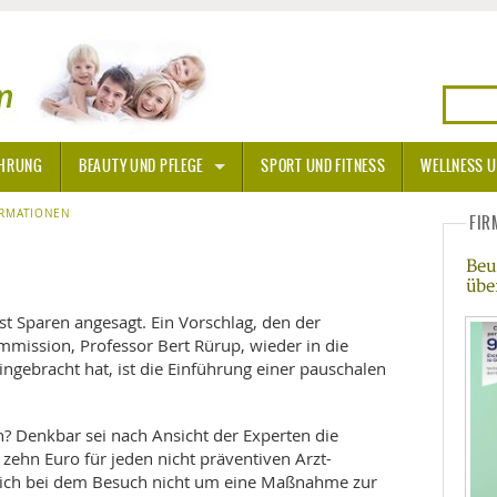
HRUNG
BEAUTY UND PFLEGE
SPORT UND FITNESS
WELLNESS U
N
ORMATIONEN
SONNENSCHUTZ
FIR
Beu
A THERAPIE
übe
BLÜTEN
t Sparen angesagt. Ein Vorschlag, den der
mission, Professor Bert Rürup, wieder in die
ingebracht hat, ist die Einführung einer pauschalen
TEINE - HEILSTEINE
OPATHIE
n? Denkbar sei nach Ansicht der Experten die
zehn Euro für jeden nicht präventiven Arzt-
ORNISCHE BLÜTEN
T
 sich bei dem Besuch nicht um eine Maßnahme zur