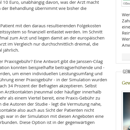
hal 10 Euro, unabhängig davon, was der Arzt macht
©Beu
ten der Behandlung übernimmt wie bisher die
E
RHEILKUNDE
Wer 
Zah
 Patient mit den daraus resultierenden Folgekosten
eine
tssystem so finanziell entlastet werden. Im Schnitt
Rei
fmal zum Arzt und liegen damit an der europäischen
Wer
rzt im Vergleich nur durchschnittlich dreimal, die
Anw
 jährlich.
r Praxisgebühr? Eine Antwort gibt die Janssen-Cilag
FFE
ation konnten beispielhafte beitragserhöhende und -
GEW
rden, um einen individuellen Leistungsumfang und
CHUNG
führung einer Praxisgebühr - in der Simulation wurden
Gew
h 34 Prozent der Befragten akzeptieren. Selbst
on Arztkontakten (neunmal oder häufiger innerhalb
hr als einem Viertel bereit, eine Praxis-Gebühr zu
en die Autoren der Studie - legt die Vermutung nahe,
kontakte also auch aus Sicht der Patienten nicht
ngs war in der Simulation mit diesen Angeboten eine
rbunden. Diese Option ist in der gegenwärtigen