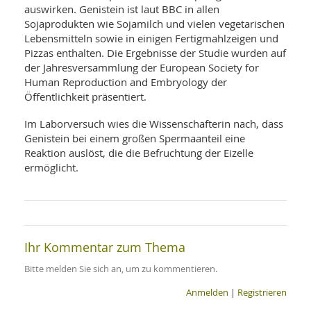
SY
auswirken. Genistein ist laut BBC in allen
UN
LIF
Sojaprodukten wie Sojamilch und vielen vegetarischen
DI
Lebensmitteln sowie in einigen Fertigmahlzeigen und
MOB
VIT
Pizzas enthalten. Die Ergebnisse der Studie wurden auf
UN
der Jahresversammlung der European Society for
MI
Human Reproduction and Embryology der
Öffentlichkeit präsentiert.
WI
UN
Im Laborversuch wies die Wissenschafterin nach, dass
FO
Genistein bei einem großen Spermaanteil eine
Reaktion auslöst, die die Befruchtung der Eizelle
ermöglicht.
Ihr Kommentar zum Thema
Bitte melden Sie sich an, um zu kommentieren.
Anmelden
|
Registrieren