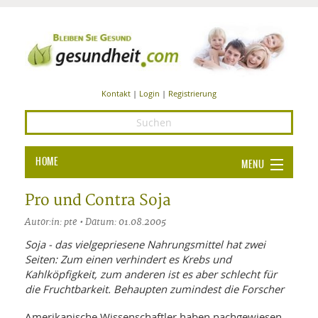
Kontakt
|
Login
|
Registrierung
HOME
MENU
Ba
GESUNDHEIT
Pro und Contra Soja
GE
Autor:in: pte • Datum: 01.08.2005
ERNÄHRUNG
ALL
Soja - das vielgepriesene Nahrungsmittel hat zwei
IN
Ba
BEAUTY UND PFLEGE
Seiten: Zum einen verhindert es Krebs und
Kahlköpfigkeit, zum anderen ist es aber schlecht für
Ba
ALT
BE
SPORT UND FITNESS
die Fruchtbarkeit. Behaupten zumindest die Forscher
HEI
UN
AL
PFL
HE
Amerikanische Wissenschaftler haben nachgewiesen,
ALT