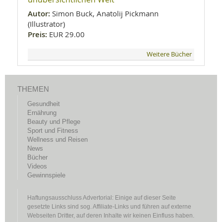
Autor:
Simon Buck, Anatolij Pickmann
(Illustrator)
Preis:
EUR 29.00
Weitere Bücher
THEMEN
Gesundheit
Ernährung
Beauty und Pflege
Sport und Fitness
Wellness und Reisen
News
Bücher
Videos
Gewinnspiele
Haftungsausschluss Advertorial: Einige auf dieser Seite
gesetzte Links sind sog. Affiliate-Links und führen auf externe
Webseiten Dritter, auf deren Inhalte wir keinen Einfluss haben.