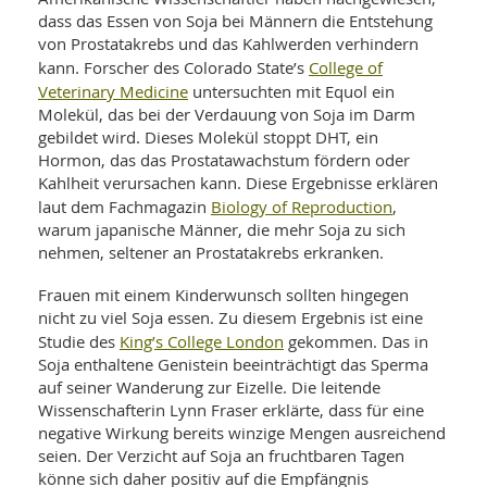
WELLNESS UND REISEN
SO
MED
dass das Essen von Soja bei Männern die Entstehung
AR
von Prostatakrebs und das Kahlwerden verhindern
Ba
NEWS
TH
ARZ
College of
kann. Forscher des Colorado State’s
UN
NE
Veterinary Medicine
untersuchten mit Equol ein
BA
HEI
BÜCHER
Molekül, das bei der Verdauung von Soja im Darm
GE
EDE
GIF
gebildet wird. Dieses Molekül stoppt DHT, ein
-
MED
Hormon, das das Prostatawachstum fördern oder
HEI
Ba
KR
UN
Kahlheit verursachen kann. Diese Ergebnisse erklären
VO
PH
Biology of Reproduction
laut dem Fachmagazin
,
HO
KR
A-
warum japanische Männer, die mehr Soja zu sich
VO
Z
ER
KA
A-
nehmen, seltener an Prostatakrebs erkranken.
BL
Z
MED
BE
FAC
Frauen mit einem Kinderwunsch sollten hingegen
UN
NA
AN
PFL
nicht zu viel Soja essen. Zu diesem Ergebnis ist eine
MU
King’s College London
Studie des
gekommen. Das in
UN
SP
Soja enthaltene Genistein beeinträchtigt das Sperma
ZÄ
UN
auf seiner Wanderung zur Eizelle. Die leitende
FIT
PR
Wissenschafterin Lynn Fraser erklärte, dass für eine
UN
negative Wirkung bereits winzige Mengen ausreichend
WE
ALT
UN
seien. Der Verzicht auf Soja an fruchtbaren Tagen
REI
könne sich daher positiv auf die Empfängnis