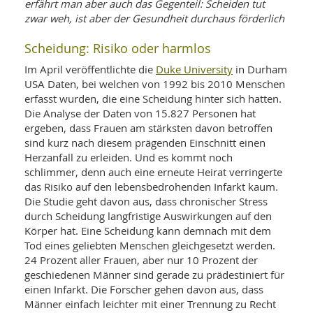
WELLNESS UND REISEN
erfährt man aber auch das Gegenteil: Scheiden tut
SO
MED
zwar weh, ist aber der Gesundheit durchaus förderlich
AR
Ba
NEWS
TH
ARZ
Scheidung: Risiko oder harmlos
UN
NE
BA
HEI
BÜCHER
Duke University
Im April veröffentlichte die
in Durham
GE
USA Daten, bei welchen von 1992 bis 2010 Menschen
EDE
GIF
-
erfasst wurden, die eine Scheidung hinter sich hatten.
MED
HEI
Ba
KR
Die Analyse der Daten von 15.827 Personen hat
UN
VO
ergeben, dass Frauen am stärksten davon betroffen
PH
HO
KR
A-
sind kurz nach diesem prägenden Einschnitt einen
VO
Z
ER
Herzanfall zu erleiden. Und es kommt noch
KA
A-
schlimmer, denn auch eine erneute Heirat verringerte
BL
Z
MED
BE
das Risiko auf den lebensbedrohenden Infarkt kaum.
FAC
UN
NA
AN
Die Studie geht davon aus, dass chronischer Stress
PFL
MU
durch Scheidung langfristige Auswirkungen auf den
UN
SP
Körper hat. Eine Scheidung kann demnach mit dem
ZÄ
UN
Tod eines geliebten Menschen gleichgesetzt werden.
FIT
24 Prozent aller Frauen, aber nur 10 Prozent der
PR
geschiedenen Männer sind gerade zu prädestiniert für
UN
WE
ALT
einen Infarkt. Die Forscher gehen davon aus, dass
UN
Männer einfach leichter mit einer Trennung zu Recht
REI