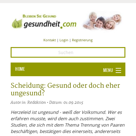
Kontakt
|
Login
|
Registrierung
HOME
MENU
Ba
GESUNDHEIT
Scheidung: Gesund oder doch eher
ungesund?
GE
ERNÄHRUNG
Autor:in: Redaktion • Datum: 01.09.2015
ALL
IN
Ba
BEAUTY UND PFLEGE
Herzeleid ist ungesund - weiß der Volksmund. Wer es
erfahren musste, wird dem auch zustimmen. Zwei
Ba
ALT
BE
SPORT UND FITNESS
HEI
UN
Studien, die sich mit dem Thema Trennung von Paaren
AL
PFL
beschäftigen, bestätigen dies einerseits, andererseits
HE
ALT