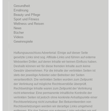
Gesundheit
Ernährung
Beauty und Pflege
Sport und Fitness
Wellness und Reisen
News
Bücher
Videos
Gewinnspiele
Haftungsausschluss Advertorial: Einige auf dieser Seite
gesetzte Links sind sog. Affiliate-Links und führen auf externe
Webseiten Dritter, auf deren Inhalte wir keinen Einfluss haben.
Deshalb können wir für diese fremden Inhalte auch keine
Gewähr übernehmen. Für die Inhalte der verlinkten Seiten ist
stets der jeweilige Anbieter oder Betreiber der Seiten
verantwortlich. Die verlinkten Seiten wurden zum Zeitpunkt
der Verlinkung auf mögliche Rechtsverstöße überprüft.
Rechtswidrige Inhalte waren zum Zeitpunkt der Verlinkung
nicht erkennbar. Eine permanente inhaltliche Kontrolle der
verlinkten Seiten ist jedoch ohne konkrete Anhaltspunkte einer
Rechtsverletzung nicht zumutbar. Bei Bekanntwerden von
Rechtsverletzungen werden wir derartige Links umgehend
entfernen. Für das Setzen von externen Links erhalten wir ggf.