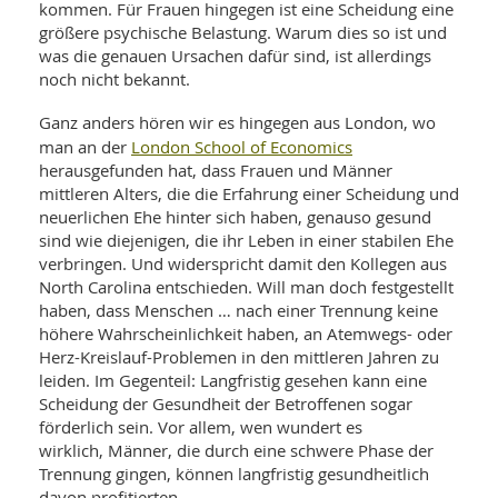
SY
kommen. Für Frauen hingegen ist eine Scheidung eine
UN
LIF
größere psychische Belastung. Warum dies so ist und
DI
was die genauen Ursachen dafür sind, ist allerdings
MOB
noch nicht bekannt.
VIT
UN
MI
Ganz anders hören wir es hingegen aus London, wo
London School of Economics
man an der
WI
herausgefunden hat, dass Frauen und Männer
UN
mittleren Alters, die die Erfahrung einer Scheidung und
FO
neuerlichen Ehe hinter sich haben, genauso gesund
sind wie diejenigen, die ihr Leben in einer stabilen Ehe
verbringen. Und widerspricht damit den Kollegen aus
North Carolina entschieden. Will man doch festgestellt
haben, dass Menschen … nach einer Trennung keine
höhere Wahrscheinlichkeit haben, an Atemwegs- oder
Herz-Kreislauf-Problemen in den mittleren Jahren zu
leiden. Im Gegenteil: Langfristig gesehen kann eine
Scheidung der Gesundheit der Betroffenen sogar
förderlich sein. Vor allem, wen wundert es
wirklich, Männer, die durch eine schwere Phase der
Trennung gingen, können langfristig gesundheitlich
davon profitierten.