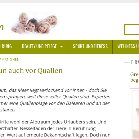
HRUNG
BEAUTY UND PFLEGE
SPORT UND FITNESS
WELLNESS U
N
ORMATIONEN
SONNENSCHUTZ
FIR
un auch vor Quallen
Gre
A THERAPIE
beg
BLÜTEN
laub, das Meer liegt verlockend vor Ihnen - doch Sie
n springen, weil diese voller Quallen sind. Experten
mer eine Quallenplage vor den Balearen und an der
TEINE - HEILSTEINE
stlands
OPATHIE
rfte wohl der Albtraum jedes Urlaubers sein. Und
erzhaften Nesselfäden der Tiere in Berührung
ORNISCHE BLÜTEN
T
nen Wert auf erneute Bekanntschaft legen. Doch nun