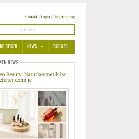
Kontakt
|
Login
|
Registrierung
ND REISEN
NEWS
BÜCHER
GESUNDHEIT
MEN-NEWS
en Beauty: Naturkosmetik ist
MEDIZIN UND PHARMA
ehrter denn je
ERNÄHRUNG
BEAUTY UND PFLEGE
SPORT UND FITNESS
WELLNESS UND REISEN