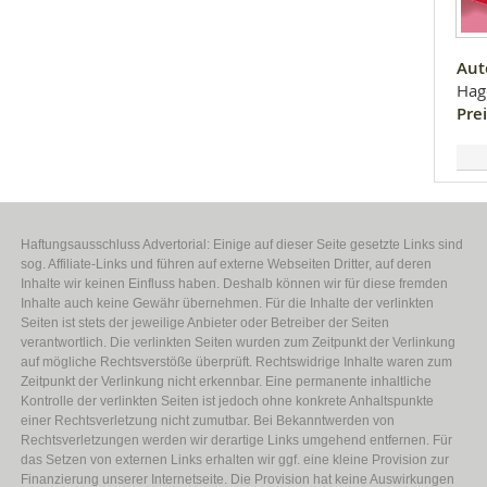
Aut
Hag
Prei
Haftungsausschluss Advertorial: Einige auf dieser Seite gesetzte Links sind
sog. Affiliate-Links und führen auf externe Webseiten Dritter, auf deren
Inhalte wir keinen Einfluss haben. Deshalb können wir für diese fremden
Inhalte auch keine Gewähr übernehmen. Für die Inhalte der verlinkten
Seiten ist stets der jeweilige Anbieter oder Betreiber der Seiten
verantwortlich. Die verlinkten Seiten wurden zum Zeitpunkt der Verlinkung
auf mögliche Rechtsverstöße überprüft. Rechtswidrige Inhalte waren zum
Zeitpunkt der Verlinkung nicht erkennbar. Eine permanente inhaltliche
Kontrolle der verlinkten Seiten ist jedoch ohne konkrete Anhaltspunkte
einer Rechtsverletzung nicht zumutbar. Bei Bekanntwerden von
Rechtsverletzungen werden wir derartige Links umgehend entfernen. Für
das Setzen von externen Links erhalten wir ggf. eine kleine Provision zur
Finanzierung unserer Internetseite. Die Provision hat keine Auswirkungen