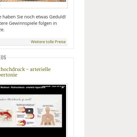
D
te haben Sie noch etwas Geduld!
tere Gewinnspiele folgen in
ze.
Weitere tolle Preise
EOS
thochdruck - arterielle
ertonie