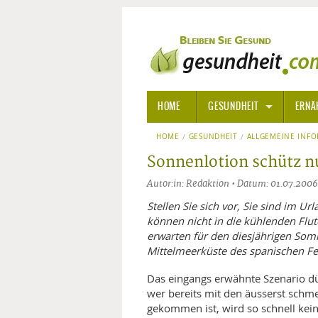
HOME
GESUNDHEIT
ERNÄ
HOME
GESUNDHEIT
ALLGEMEINE INFORMATIONE
ALLGEMEINE INF
Sonnenlotion schütz n
ALTERNATIVE HEILWEISEN
AROM
Autor:in: Redaktion • Datum: 01.07.2006
ALTERNATIVE MEDIZIN
BACH
Stellen Sie sich vor, Sie sind im Ur
können nicht in die kühlenden Flute
erwarten für den diesjährigen Som
ARZNEI- UND HEILMITTEL
EDELS
Mittelmeerküste des spanischen Fe
GIFTSTOFFE
HOMÖ
Das eingangs erwähnte Szenario dü
wer bereits mit den äusserst schm
KRANKHEITEN VON A-Z
KALIF
ANGS
gekommen ist, wird so schnell kei