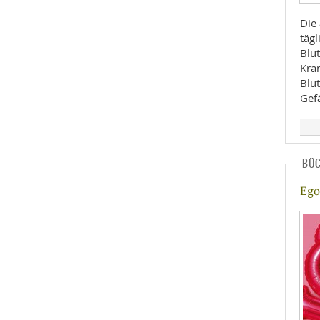
Die 
täg
Blu
Kra
Blut
Gef
BÜ
Ego 