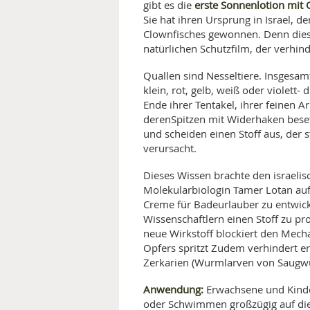
erste Sonnenlotion mit 
gibt es die
Sie hat ihren Ursprung in Israel, 
MEDIZINISCHE FACHBEGRIFF
NATU
Clownfisches gewonnen. Denn dies
natürlichen Schutzfilm, der verhind
MUND UND ZÄHNE
Quallen sind Nesseltiere. Insgesam
PRÄVENTION UND ALTER
klein, rot, gelb, weiß oder violett
Ende ihrer Tentakel, ihrer feinen 
SYMPTOME UND DIAGNOSE
derenSpitzen mit Widerhaken besetz
und scheiden einen Stoff aus, der
verursacht.
VITAMINE UND MINERALSTO
Dieses Wissen brachte den israeli
WISSENSCHAFT UND FORS
Molekularbiologin Tamer Lotan auf
Creme für Badeurlauber zu entwick
Wissenschaftlern einen Stoff zu pr
neue Wirkstoff blockiert den Mecha
Opfers spritzt Zudem verhindert er
Zerkarien (Wurmlarven von Saugwü
Anwendung:
Erwachsene und Kinde
oder Schwimmen großzügig auf die