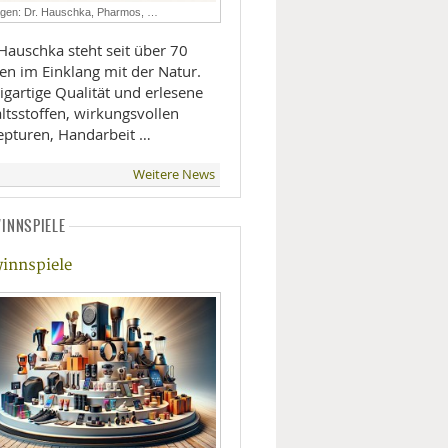
agen: Dr. Hauschka, Pharmos, …
LIFESTYLE
Hauschka steht seit über 70
en im Einklang mit der Natur.
MOBILITÄT
igartige Qualität und erlesene
ltsstoffen, wirkungsvollen
epturen, Handarbeit …
Weitere News
INNSPIELE
innspiele