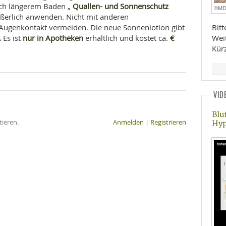
Quallen- und Sonnenschutz
ach längerem Baden „
©M
ußerlich anwenden. Nicht mit anderen
Bit
ugenkontakt vermeiden. Die neue Sonnenlotion gibt
.
nur in Apotheken
€
Wei
Es ist
erhältlich und kostet ca.
Kür
VID
Blu
ieren.
Anmelden
|
Registrieren
Hyp