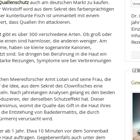
Quallenschutz
auch am deutschen Markt zu kaufen.
Vorl
der Wirkstoff wird aus dem Sekret des farbenprächtigen
E
RHEILKUNDE
er kunterbunte Fisch ist ummantelt mit einem
Dr. 
ert, dass Quallen ihn attackieren.
Jahr
Einz
t gibt es über 300 verschiedene Arten. Ob groß oder
Inha
- die einen sind harmloser, die anderen weniger. Am
Rez
Arme, haben sie kleine sogenannte Kanonen,
t sind. Sie dringen bei Berührung in die Haut ein
 starke Reizungen, Symptome wie bei Verbrennungen
FFE
GEW
schen Meeresforscher Amit Lotan und seine Frau, die
CHUNG
Gew
 die Idee, aus dem Sekret des Clownfisches eine
eln. Nach jahrelangen Analysen gelang es den beiden
oduzieren, der denselben Schutzeffekt hat. Dieser
nismus, womit die Qualle das Gift in die Haut ihres
 die Entstehung von Badedermatitis, die durch
rmern) verursacht wird.
r ab 1 Jahr. Etwa 10 Minuten vor dem Sonnenbad
 Haut auftragen. Gegebenenfalls auch unter dem