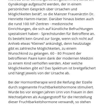
SY
Gynäkologe aufgesucht werden, der in einem
UN
LIF
DI
persönlichen Gespräch über Ursachen und
MOB
Möglichkeiten berät”, so die Mainzer Frauenärztin Dr.
VIT
Henriette Hamm-Harzer. Darüber hinaus bieten auch
UN
die rund 100 IVF-Zentren - medizinische
MI
Einrichtungen, die sich auf künstliche Befruchtungen
spezialisiert haben - Sprechstunden für Betroffene an.
WI
UN
Es besteht kein Grund zur Sorge, wenn sich nicht auf
FO
Anhieb etwas “Kleines” ankündigt, denn heutzutage
gibt es zahlreiche Möglichkeiten, zu einem
Wunschkind zu gelangen. 60 - 80 Prozent der
betroffenen Paare kann dank der modernen Medizin
zu einem Kind verholfen werden. Aber welche
Möglichkeiten gibt es? Das Spektrum ist breitgefächert
und hängt jeweils von der Ursache ab.
Bei der Hormontherapie wird die Reifung der Eizelle
durch sogenannte Fruchtbarkeitshormone stimuliert.
Wurde bis vor einigen Jahren Urin von Frauen in den
Wechseljahren als Ausgangsstoff für die Herstellung
dieser Fruchtbarkeitshormone verwandt, so stehen