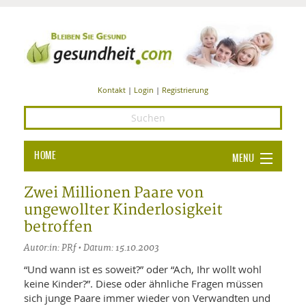
Kontakt
|
Login
|
Registrierung
HOME
MENU
Ba
GESUNDHEIT
Zwei Millionen Paare von
ungewollter Kinderlosigkeit
GE
ERNÄHRUNG
betroffen
ALL
IN
Ba
BEAUTY UND PFLEGE
Autor:in: PRf • Datum: 15.10.2003
Ba
ALT
BE
“Und wann ist es soweit?” oder “Ach, Ihr wollt wohl
SPORT UND FITNESS
HEI
UN
keine Kinder?”. Diese oder ähnliche Fragen müssen
AL
PFL
sich junge Paare immer wieder von Verwandten und
HE
ALT