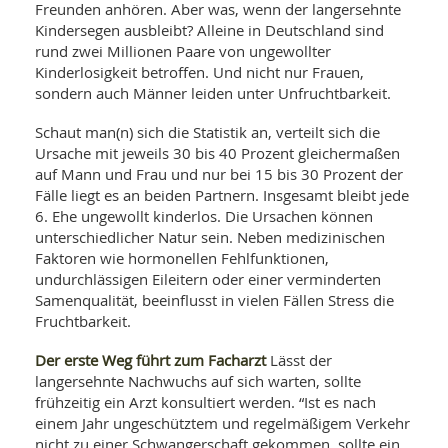
WELLNESS UND REISEN
Freunden anhören. Aber was, wenn der langersehnte
SO
MED
Kindersegen ausbleibt? Alleine in Deutschland sind
AR
Ba
NEWS
TH
rund zwei Millionen Paare von ungewollter
ARZ
UN
Kinderlosigkeit betroffen. Und nicht nur Frauen,
NE
BA
HEI
BÜCHER
sondern auch Männer leiden unter Unfruchtbarkeit.
GE
EDE
GIF
Schaut man(n) sich die Statistik an, verteilt sich die
-
MED
Ursache mit jeweils 30 bis 40 Prozent gleichermaßen
HEI
Ba
KR
UN
auf Mann und Frau und nur bei 15 bis 30 Prozent der
VO
PH
HO
Fälle liegt es an beiden Partnern. Insgesamt bleibt jede
KR
A-
VO
Z
6. Ehe ungewollt kinderlos. Die Ursachen können
ER
KA
A-
unterschiedlicher Natur sein. Neben medizinischen
BL
Z
MED
BE
Faktoren wie hormonellen Fehlfunktionen,
FAC
UN
undurchlässigen Eileitern oder einer verminderten
NA
AN
PFL
Samenqualität, beeinflusst in vielen Fällen Stress die
MU
Fruchtbarkeit.
UN
SP
ZÄ
UN
Der erste Weg führt zum Facharzt
Lässt der
FIT
PR
langersehnte Nachwuchs auf sich warten, sollte
UN
WE
frühzeitig ein Arzt konsultiert werden. “Ist es nach
ALT
UN
einem Jahr ungeschütztem und regelmäßigem Verkehr
REI
nicht zu einer Schwangerschaft gekommen, sollte ein