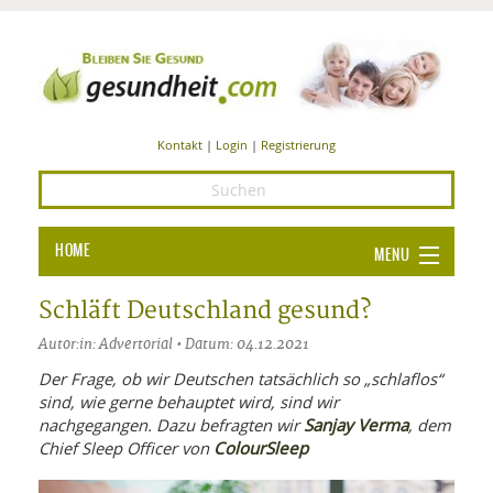
Kontakt
|
Login
|
Registrierung
HOME
MENU
Ba
GESUNDHEIT
Schläft Deutschland gesund?
GE
Autor:in: Advertorial • Datum: 04.12.2021
ERNÄHRUNG
ALL
Der Frage, ob wir Deutschen tatsächlich so „schlaflos“
IN
Ba
BEAUTY UND PFLEGE
sind, wie gerne behauptet wird, sind wir
Sanjay Verma
nachgegangen. Dazu befragten wir
, dem
Ba
ALT
BE
SPORT UND FITNESS
ColourSleep
Chief Sleep Officer von
HEI
UN
AL
PFL
HE
ALT