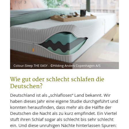
WELLNESS UND REISEN
1
of
3
SO
MED
AR
Ba
NEWS
TH
ARZ
UN
NE
BA
HEI
BÜCHER
GE
EDE
GIF
-
MED
HEI
Ba
KR
UN
VO
PH
HO
KR
A-
VO
Z
ER
Colour-Sleep THE EASY - ©Hilding Anders Copenhagen A/S
Colo
Colo
KA
A-
BL
Z
MED
BE
FAC
UN
Wie gut oder schlecht schlafen die
NA
AN
PFL
Deutschen?
MU
UN
SP
Deutschland ist als „schlafloses“ Land bekannt. Wir
ZÄ
UN
haben dieses Jahr eine eigene Studie durchgeführt und
FIT
konnten herausfinden, dass mehr als die Hälfte der
PR
Deutschen die Nacht als zu kurz empfindet. Ein Viertel
UN
WE
ALT
stuft ihren Schlaf sogar als schlecht bis sehr schlecht
UN
REI
ein. Und diese unruhigen Nächte hinterlassen Spuren: