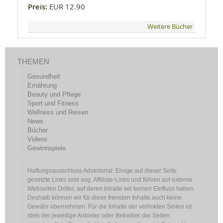
Preis:
EUR 12.90
Weitere Bücher
THEMEN
Gesundheit
Ernährung
Beauty und Pflege
Sport und Fitness
Wellness und Reisen
News
Bücher
Videos
Gewinnspiele
Haftungsausschluss Advertorial: Einige auf dieser Seite
gesetzte Links sind sog. Affiliate-Links und führen auf externe
Webseiten Dritter, auf deren Inhalte wir keinen Einfluss haben.
Deshalb können wir für diese fremden Inhalte auch keine
Gewähr übernehmen. Für die Inhalte der verlinkten Seiten ist
stets der jeweilige Anbieter oder Betreiber der Seiten