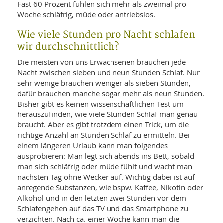
SY
Fast 60 Prozent fühlen sich mehr als zweimal pro
UN
LIF
Woche schläfrig, müde oder antriebslos.
DI
MOB
Wie viele Stunden pro Nacht schlafen
VIT
UN
wir durchschnittlich?
MI
Die meisten von uns Erwachsenen brauchen jede
WI
Nacht zwischen sieben und neun Stunden Schlaf. Nur
UN
sehr wenige brauchen weniger als sieben Stunden,
FO
dafür brauchen manche sogar mehr als neun Stunden.
Bisher gibt es keinen wissenschaftlichen Test um
herauszufinden, wie viele Stunden Schlaf man genau
braucht. Aber es gibt trotzdem einen Trick, um die
richtige Anzahl an Stunden Schlaf zu ermitteln. Bei
einem längeren Urlaub kann man folgendes
ausprobieren: Man legt sich abends ins Bett, sobald
man sich schläfrig oder müde fühlt und wacht man
nächsten Tag ohne Wecker auf. Wichtig dabei ist auf
anregende Substanzen, wie bspw. Kaffee, Nikotin oder
Alkohol und in den letzten zwei Stunden vor dem
Schlafengehen auf das TV und das Smartphone zu
verzichten. Nach ca. einer Woche kann man die