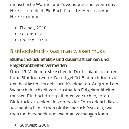
SY
menschliche Wärme und Zuwendung sind, wenn das
UN
LIF
Herz sich meldet. Ein Buch über das Herz, das von
DI
Herzen kommt.
MOB
VIT
UN
Fischer, 2010
MI
Seiten: 192
Preis: € 19,90
WI
UN
Bluthochdruck - was man wissen muss
FO
Bluthochdruck effektiv und dauerhaft senken und
Folgekrankheiten vermeiden
Über 15 Millionen Menschen in Deutschland haben zu
hohe Blutdruckwerte. Damit gehört Bluthochdruck zu
den häufigsten chronischen Krankheiten. Aufgrund der
Wahrscheinlichkeit von ernsthaften Folgekrankheiten
müssen Bluthochdruckpatienten versuchen, ihren
Blutdruck zu senken. In kompakter Form erklärt dieses
Taschenbuch, wie man Bluthochdruck feststellt, wie
man ihn behandelt und wie man vorbeugen kann.
Südwest, 2006