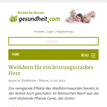
Kontakt
|
Login
|
Registrierung
HOME
MENU
Ba
GESUNDHEIT
Weißdorn für ein leistungsstarkes
Herz
GE
ERNÄHRUNG
Autor:in: Redaktion • Datum: 21.07.2015
ALL
IN
Ba
BEAUTY UND PFLEGE
Die reinigende Effekte des Weißdornswurden bereits in
der Antike hoch geschätzt. Im Römischen Reich war die
Ba
ALT
BE
SPORT UND FITNESS
HEI
UN
reich blühende Pflanze Ceres, der Göttin
AL
PFL
HE
ALT