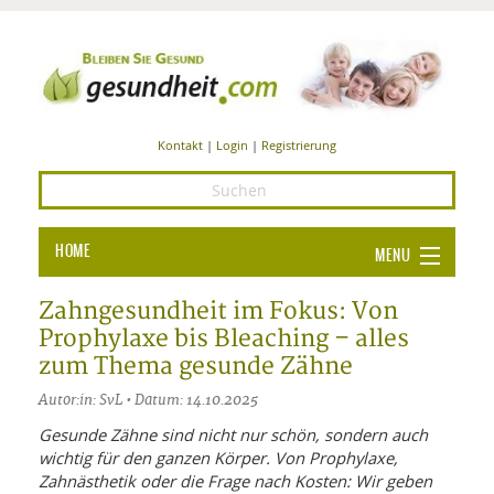
Kontakt
|
Login
|
Registrierung
HOME
MENU
Ba
GESUNDHEIT
Zahngesundheit im Fokus: Von
Prophylaxe bis Bleaching – alles
GE
ERNÄHRUNG
zum Thema gesunde Zähne
ALL
IN
Ba
BEAUTY UND PFLEGE
Autor:in: SvL • Datum: 14.10.2025
Ba
ALT
BE
Gesunde Zähne sind nicht nur schön, sondern auch
SPORT UND FITNESS
HEI
UN
wichtig für den ganzen Körper. Von Prophylaxe,
AL
PFL
Zahnästhetik oder die Frage nach Kosten: Wir geben
HE
ALT