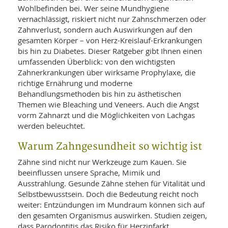
SY
Wohlbefinden bei. Wer seine Mundhygiene
UN
LIF
DI
vernachlässigt, riskiert nicht nur Zahnschmerzen oder
Zahnverlust, sondern auch Auswirkungen auf den
MOB
VIT
gesamten Körper – von Herz-Kreislauf-Erkrankungen
UN
bis hin zu Diabetes. Dieser Ratgeber gibt Ihnen einen
MI
umfassenden Überblick: von den wichtigsten
Zahnerkrankungen über wirksame Prophylaxe, die
WI
UN
richtige Ernährung und moderne
FO
Behandlungsmethoden bis hin zu ästhetischen
Themen wie Bleaching und Veneers. Auch die Angst
vorm Zahnarzt und die Möglichkeiten von Lachgas
werden beleuchtet.
Warum Zahngesundheit so wichtig ist
Zähne sind nicht nur Werkzeuge zum Kauen. Sie
beeinflussen unsere Sprache, Mimik und
Ausstrahlung. Gesunde Zähne stehen für Vitalität und
Selbstbewusstsein. Doch die Bedeutung reicht noch
weiter: Entzündungen im Mundraum können sich auf
den gesamten Organismus auswirken. Studien zeigen,
dass Parodontitis das Risiko für Herzinfarkt,