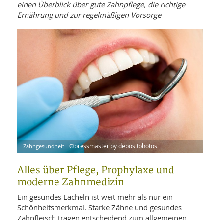
WELLNESS UND REISEN
einen Überblick über gute Zahnpflege, die richtige
SO
MED
Ernährung und zur regelmäßigen Vorsorge
AR
Ba
NEWS
TH
ARZ
UN
NE
BA
HEI
BÜCHER
GE
EDE
GIF
-
MED
HEI
Ba
KR
UN
VO
PH
HO
KR
A-
VO
Z
ER
KA
A-
BL
Z
MED
BE
FAC
UN
NA
AN
PFL
Zahngesundheit -
©pressmaster by depositphotos
MU
UN
SP
ZÄ
Alles über Pflege, Prophylaxe und
UN
FIT
moderne Zahnmedizin
PR
UN
WE
Ein gesundes Lächeln ist weit mehr als nur ein
ALT
UN
Schönheitsmerkmal. Starke Zähne und gesundes
REI
Zahnfleisch tragen entscheidend zum allgemeinen