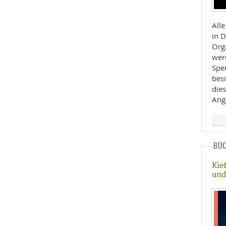
Alle
in 
Org
wer
Spe
besi
dies
Ang
BÜ
Kie
und