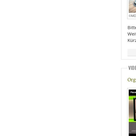
©M
Bit
Wei
Kür
VID
Org