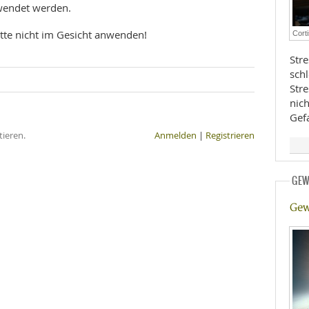
wendet werden.
E
RHEILKUNDE
tte nicht im Gesicht anwenden!
Cort
Stre
sch
Str
nic
Gef
ieren.
Anmelden
|
Registrieren
FFE
GEW
CHUNG
Gew