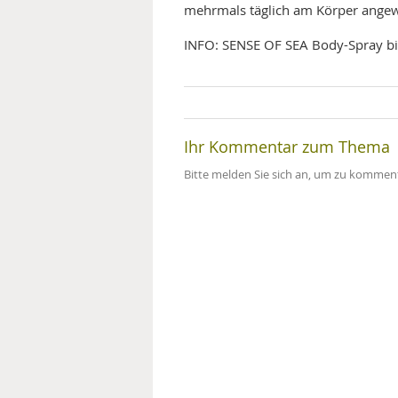
mehrmals täglich am Körper ange
MEDIZINISCHE FACHBEGRIFF
NATU
INFO: SENSE OF SEA Body-Spray bi
MUND UND ZÄHNE
PRÄVENTION UND ALTER
Ihr Kommentar zum Thema
SYMPTOME UND DIAGNOSE
Bitte melden Sie sich an, um zu komment
VITAMINE UND MINERALSTO
WISSENSCHAFT UND FORS