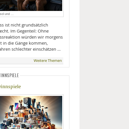
LIFESTYLE
isol und …
MOBILITÄT
ss ist nicht grundsätzlich
lecht. Im Gegenteil: Ohne
essreaktion würden wir morgens
ht in die Gänge kommen,
ahren schlechter einschätzen …
Weitere Themen
INNSPIELE
innspiele