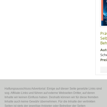
Prä
Sel
Beh
Aut
Sch
Prei
Haftungsausschluss Advertorial: Einige auf dieser Seite gesetzte Links sind
sog. Affiliate-Links und führen auf externe Webseiten Dritter, auf deren
Inhalte wir keinen Einfluss haben. Deshalb können wir für diese fremden
Inhalte auch keine Gewähr übernehmen. Für die Inhalte der verlinkten
Seiten ist stets der jeweilige Anbieter oder Betreiber der Seiten