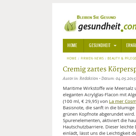
HOME
GESUNDHEIT
ERNÄ
HOME
FIRMEN-NEWS
ALLGEMEINE INFORMATIONE
BEAUTY & PFLEG
Cremig zartes Körpers
ALTERNATIVE HEILWEISEN
AROM
Autor:in: Redaktion • Datum: 04.05.201
ALTERNATIVE MEDIZIN
BACH
Maritime Wirkstoffe wie Meersalz 
eleganten Acrylglas-Flacon mit Al
La mer Cosm
(100 ml, € 29,95) von
ARZNEI- UND HEILMITTEL
EDELS
Basisnote, die sanft in die blumige
grünen Kopfnote abgerundet wird. 
GIFTSTOFFE
HOMÖ
Spurenelementen, aktiviert die hau
Hautschutzbarriere. Dieser leichte
KRANKHEITEN VON A-Z
KALIF
ANGS
einlädt, lässt uns die Leichtigkei