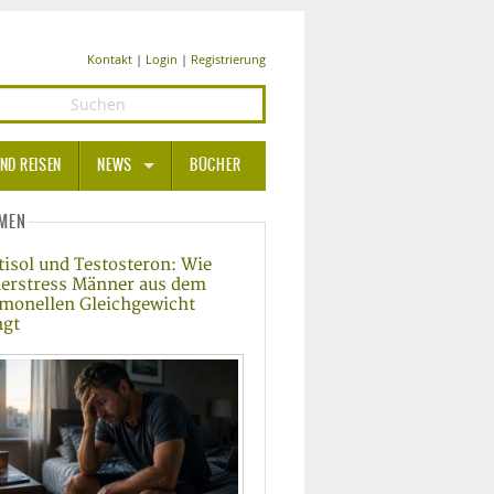
Kontakt
|
Login
|
Registrierung
ND REISEN
NEWS
BÜCHER
GESUNDHEIT
MEN
tisol und Testosteron: Wie
MEDIZIN UND PHARMA
erstress Männer aus dem
monellen Gleichgewicht
ERNÄHRUNG
ngt
BEAUTY UND PFLEGE
SPORT UND FITNESS
WELLNESS UND REISEN