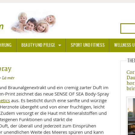
HRUNG
BEAUTY UND PFLEGE
SPORT UND FITNESS
WELLNESS U
N
E
SONNENSCHUTZ
THE
pray
Cor
A THERAPIE
Dau
5•
La mer
hor
BLÜTEN
und Braunalgenextrakt und ein cremig zarter Duft im
bri
gen-Print zeichnet das neue SENSE OF SEA Body-Spray
etics
aus. Es besticht durch eine sanfte und würzige
TEINE - HEILSTEINE
 Herznote übergeht und von einer fruchtigen, leicht
Zudem versorgt er die Haut mit Mineralstoffen und
OPATHIE
teigenen Funktionen und stärkt die
 Duft, der überall und jederzeit zum Einsprühen
ORNISCHE BLÜTEN
T
t der unendlichen Weite des Meeres spüren und kann