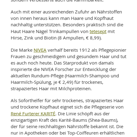
SY
UN
LIF
DI
Auch mit einer ausreichenden Zufuhr an Nährstoffen
von innen heraus kann man Haare und Kopfhaut
MOB
VIT
nachhaltig unterstützen. Besonders praktisch sind die
UN
tetesept
Haut Haare Nägel Trinkampullen von
mit
MI
Hirse, Zink und Biotin (8 Ampullen, € 8,99).
WI
NIVEA
Die Marke
verhalf bereits 1912 als Pflegepionier
UN
FO
Frauen zu geschmeidigem und gesundem Haar und tut
es auch noch heute. Das Starprodukt von damals
inspirierte die NIVEA Forscher zur Entwicklung der
aktuellen Rundum-Pflege (Haarmilch-Shampoo und
Haarmilch-Spülung, je € 2,49) für trockenes,
strapaziertes Haar mit Milchproteinen.
Als Soforthelfer für sehr trockenes, strapaziertes Haar
und trockene Kopfhaut eignet sich die Pflegeserie von
René Furterer KARITÉ
. Die Linie schöpft aus der
einzigartigen Kraft des Karité-Baums (Shea-Baums),
der für seine reichhaltigen Nährstoffe bekannt ist. Die
nur in Apotheken oder bei Top-Coiffeuren erhältlichen