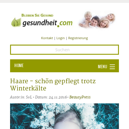
Kontakt
|
Login
|
Registrierung
HOME
MENU
Ba
GESUNDHEIT
Haare - schön gepflegt trotz
Winterkälte
GE
ERNÄHRUNG
Autor:in: SvL • Datum: 24.11.2016•
BeautyPress
ALL
IN
Ba
BEAUTY UND PFLEGE
Ba
ALT
BE
SPORT UND FITNESS
HEI
UN
AL
PFL
HE
ALT