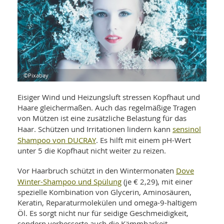
WELLNESS UND REISEN
SO
MED
AR
Ba
NEWS
TH
ARZ
UN
NE
BA
HEI
BÜCHER
GE
EDE
GIF
-
MED
©Pixabay
HEI
Ba
KR
UN
VO
PH
Eisiger Wind und Heizungsluft stressen Kopfhaut und
HO
KR
A-
VO
Haare gleichermaßen. Auch das regelmäßige Tragen
Z
ER
KA
A-
von Mützen ist eine zusätzliche Belastung für das
BL
Z
MED
BE
sensinol
Haar. Schützen und Irritationen lindern kann
FAC
UN
Shampoo von DUCRAY
. Es hilft mit einem pH-Wert
NA
AN
PFL
unter 5 die Kopfhaut nicht weiter zu reizen.
MU
UN
SP
Dove
Vor Haarbruch schützt in den Wintermonaten
ZÄ
UN
Winter-Shampoo und Spülung
(je € 2,29), mit einer
FIT
PR
spezielle Kombination von Glycerin, Aminosäuren,
UN
WE
Keratin, Reparaturmolekülen und omega-9-haltigem
ALT
UN
Öl. Es sorgt nicht nur für seidige Geschmeidigkeit,
REI
sondern verbesserte auch die Kämmbarkeit.