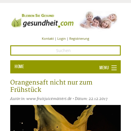
Kontakt
|
Login
|
Registrierung
HOME
MENU
Ba
GESUNDHEIT
Orangensaft nicht nur zum
Frühstück
GE
ERNÄHRUNG
Autor:in: www.fruitjuicematters.de • Datum: 22.12.2017
ALL
IN
Ba
BEAUTY UND PFLEGE
Ba
ALT
BE
SPORT UND FITNESS
HEI
UN
AL
PFL
HE
ALT