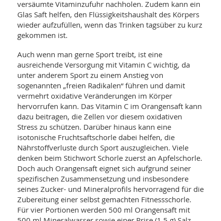
versäumte Vitaminzufuhr nachholen. Zudem kann ein
Glas Saft helfen, den Flüssigkeitshaushalt des Körpers
wieder aufzufüllen, wenn das Trinken tagsüber zu kurz
gekommen ist.
Auch wenn man gerne Sport treibt, ist eine
ausreichende Versorgung mit Vitamin C wichtig, da
unter anderem Sport zu einem Anstieg von
sogenannten „freien Radikalen“ führen und damit
vermehrt oxidative Veränderungen im Körper
hervorrufen kann. Das Vitamin C im Orangensaft kann
dazu beitragen, die Zellen vor diesem oxidativen
Stress zu schützen. Darüber hinaus kann eine
isotonische Fruchtsaftschorle dabei helfen, die
Nährstoffverluste durch Sport auszugleichen. Viele
denken beim Stichwort Schorle zuerst an Apfelschorle.
Doch auch Orangensaft eignet sich aufgrund seiner
spezifischen Zusammensetzung und insbesondere
seines Zucker- und Mineralprofils hervorragend für die
Zubereitung einer selbst gemachten Fitnessschorle.
Für vier Portionen werden 500 ml Orangensaft mit
500 ml Mineralwasser sowie einer Prise (1,5 g) Salz