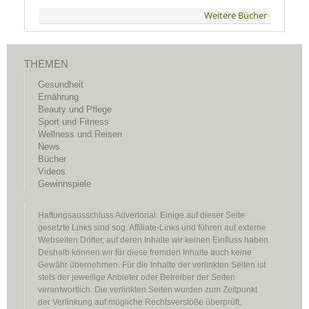
Weitere Bücher
THEMEN
Gesundheit
Ernährung
Beauty und Pflege
Sport und Fitness
Wellness und Reisen
News
Bücher
Videos
Gewinnspiele
Haftungsausschluss Advertorial: Einige auf dieser Seite
gesetzte Links sind sog. Affiliate-Links und führen auf externe
Webseiten Dritter, auf deren Inhalte wir keinen Einfluss haben.
Deshalb können wir für diese fremden Inhalte auch keine
Gewähr übernehmen. Für die Inhalte der verlinkten Seiten ist
stets der jeweilige Anbieter oder Betreiber der Seiten
verantwortlich. Die verlinkten Seiten wurden zum Zeitpunkt
der Verlinkung auf mögliche Rechtsverstöße überprüft.