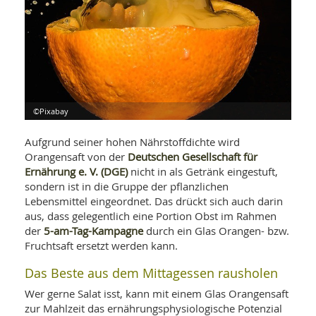
WELLNESS UND REISEN
SO
MED
AR
Ba
NEWS
TH
ARZ
UN
NE
BA
HEI
BÜCHER
GE
EDE
GIF
-
MED
HEI
©Pixabay
Ba
KR
UN
VO
PH
HO
KR
A-
Aufgrund seiner hohen Nährstoffdichte wird
VO
Z
ER
Deutschen Gesellschaft für
Orangensaft von der
KA
A-
Ernährung e. V. (DGE)
nicht in als Getränk eingestuft,
BL
Z
MED
BE
sondern ist in die Gruppe der pflanzlichen
FAC
UN
NA
AN
Lebensmittel eingeordnet. Das drückt sich auch darin
PFL
MU
aus, dass gelegentlich eine Portion Obst im Rahmen
UN
5-am-Tag-Kampagne
der
durch ein Glas Orangen- bzw.
SP
ZÄ
UN
Fruchtsaft ersetzt werden kann.
FIT
PR
Das Beste aus dem Mittagessen rausholen
UN
WE
ALT
Wer gerne Salat isst, kann mit einem Glas Orangensaft
UN
REI
zur Mahlzeit das ernährungsphysiologische Potenzial