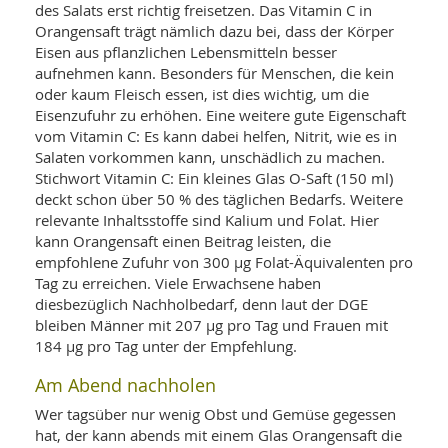
SY
des Salats erst richtig freisetzen. Das Vitamin C in
UN
LIF
Orangensaft trägt nämlich dazu bei, dass der Körper
DI
Eisen aus pflanzlichen Lebensmitteln besser
MOB
aufnehmen kann. Besonders für Menschen, die kein
VIT
UN
oder kaum Fleisch essen, ist dies wichtig, um die
MI
Eisenzufuhr zu erhöhen. Eine weitere gute Eigenschaft
vom Vitamin C: Es kann dabei helfen, Nitrit, wie es in
WI
Salaten vorkommen kann, unschädlich zu machen.
UN
Stichwort Vitamin C: Ein kleines Glas O-Saft (150 ml)
FO
deckt schon über 50 % des täglichen Bedarfs. Weitere
relevante Inhaltsstoffe sind Kalium und Folat. Hier
kann Orangensaft einen Beitrag leisten, die
empfohlene Zufuhr von 300 µg Folat-Äquivalenten pro
Tag zu erreichen. Viele Erwachsene haben
diesbezüglich Nachholbedarf, denn laut der DGE
bleiben Männer mit 207 µg pro Tag und Frauen mit
184 µg pro Tag unter der Empfehlung.
Am Abend nachholen
Wer tagsüber nur wenig Obst und Gemüse gegessen
hat, der kann abends mit einem Glas Orangensaft die